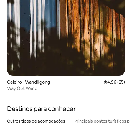
Celeiro ⋅ Wandiligong
4,96 de uma a
4,96 (25)
Way Out Wandi
Destinos para conhecer
Outros tipos de acomodações
Principais pontos turísticos po