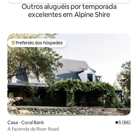
Outros aluguéis por temporada
excelentes em Alpine Shire
Preferido dos hóspedes
Entre os melhores preferidos dos hóspedes
Casa ⋅ Coral Bank
5 de uma a
5 (86)
A fazenda da River Road