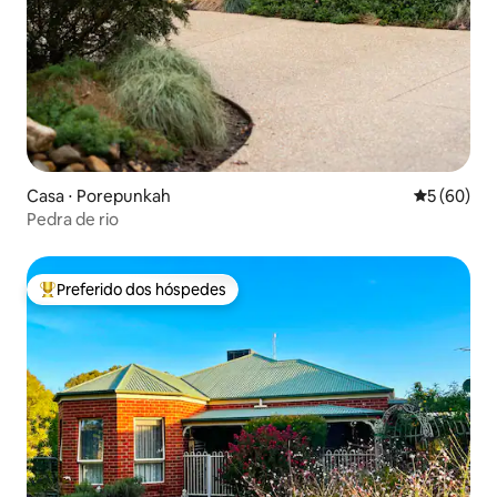
Casa ⋅ Porepunkah
5 de uma a
5 (60)
Pedra de rio
Preferido dos hóspedes
Entre os melhores preferidos dos hóspedes