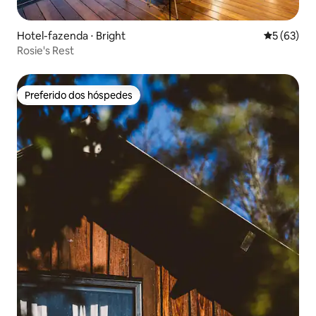
Hotel-fazenda ⋅ Bright
5 de uma a
5 (63)
Rosie's Rest
Preferido dos hóspedes
Preferido dos hóspedes