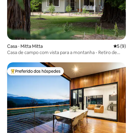
Casa ⋅ Mitta Mitta
5 de uma 
5 (9)
Casa de campo com vista para a montanha - Retiro de
luxo no campo
Preferido dos hóspedes
Entre os melhores preferidos dos hóspedes