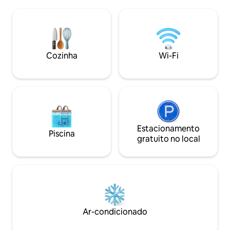
bem equipada e uma churrasqueira na
lojas e restaurant
sua própria varanda. Pôr do sol incrível,
de energia passiva
noites estreladas, lareira a lenha e um
significa que você
riacho na montanha próximo, também
do máximo confor
na propriedade. A lavanda floresce por
pegada de carbon
volta de meados de dezembro e é
Cozinha
Wi-Fi
colhida em fevereiro para a produção de
óleo essencial.
Estacionamento
Piscina
gratuito no local
Ar-condicionado