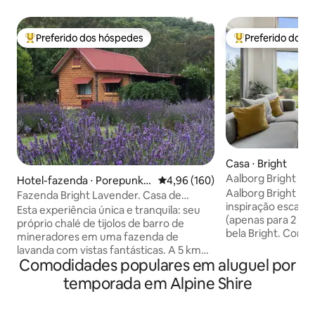
Preferido dos hóspedes
Preferido dos 
Entre os melhores preferidos dos hóspedes
Entre os melhore
Casa ⋅ Bright
Aalborg Bright
Hotel-fazenda ⋅ Porepunka
4,96 de uma avaliação média de 
4,96 (160)
Aalborg Bright é 
h
Fazenda Bright Lavender. Casa de
inspiração escand
campo de tijolos de barro dos mineiros 1
Esta experiência única e tranquila: seu
(apenas para 2 adu
próprio chalé de tijolos de barro de
bela Bright. Com v
mineradores em uma fazenda de
todos os quartos, 
lavanda com vistas fantásticas. A 5 km
e design contemp
Comodidades populares em aluguel por
de Bright. Também nas proximidades, há
ele define a refer
a trilha ferroviária, o campo de golfe e
temporada em Alpine Shire
procuram acomoda
trilhas para caminhada, o Monte Buffalo
sustentáveis. Localizado em um tribunal
e seu chalé histórico. Com uma cozinha
tranquilo, fica a 