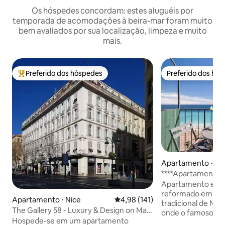
Os hóspedes concordam: estes aluguéis por
temporada de acomodações à beira-mar foram muito
bem avaliados por sua localização, limpeza e muito
mais.
Preferido dos hóspedes
Preferido dos hó
Entre os melhores preferidos dos hóspedes
Preferido dos hó
Apartamento ⋅ Ni
****Apartamento 
MAR e VARANDA*
Apartamento est
reformado em um e
Apartamento ⋅ Nice
4,98 de uma avaliação média de 
4,98 (141)
tradicional de Nic
The Gallery 58 - Luxury & Design on Main
onde o famoso art
Avenue
Hospede-se em um apartamento
Matisse viveu e pi