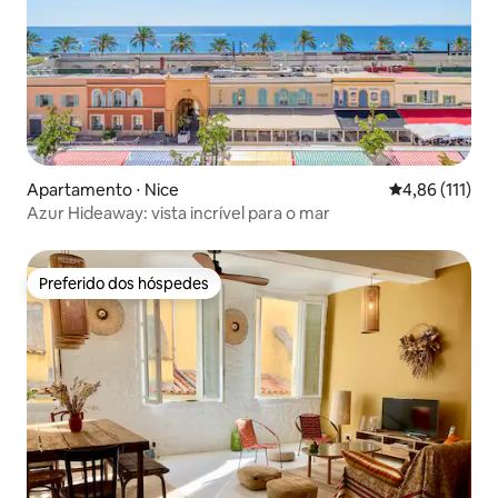
Apartamento ⋅ Nice
4,86 de uma av
4,86 (111)
Azur Hideaway: vista incrível para o mar
Preferido dos hóspedes
Preferido dos hóspedes