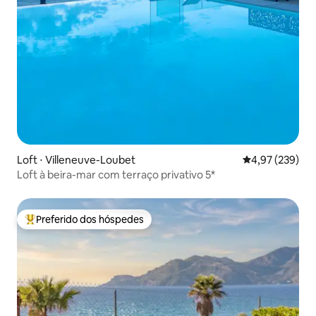
Loft ⋅ Villeneuve-Loubet
4,97 de uma av
4,97 (239)
Loft à beira-mar com terraço privativo 5*
Preferido dos hóspedes
Entre os melhores preferidos dos hóspedes