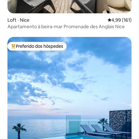
Loft ⋅ Nice
4,99 de uma av
4,99 (161)
Apartamento à beira-mar Promenade des Anglais Nice
Preferido dos hóspedes
Entre os melhores preferidos dos hóspedes