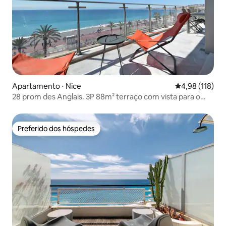
Apartamento ⋅ Nice
4,98 de uma av
4,98 (118)
28 prom des Anglais. 3P 88m² terraço com vista para o
mar
Preferido dos hóspedes
Preferido dos hóspedes