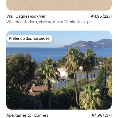
Vila ⋅ Cagnes-sur-Mer
4,96 de uma av
4,96 (223)
Vila encantadora, piscina, mar a 12 minutos a pé
Preferido dos hóspedes
Preferido dos hóspedes
Apartamento ⋅ Cannes
4,96 de uma av
4,96 (217)