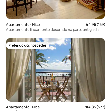
Apartamento ⋅ Nice
4,96 de uma av
4,96 (159)
Apartamento lindamente decorado na parte antiga da
cidade
Preferido dos hóspedes
Preferido dos hóspedes
Apartamento ⋅ Nice
4,85 de uma av
4,85 (527)