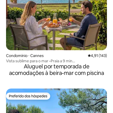
Condomínio ⋅ Cannes
4,91 de uma av
4,91 (143)
Vista sublime para o mar •Praia a 9 min
Aluguel por temporada de
•Estacionamento•Piscina
acomodações à beira-mar com piscina
Preferido dos hóspedes
Preferido dos hóspedes