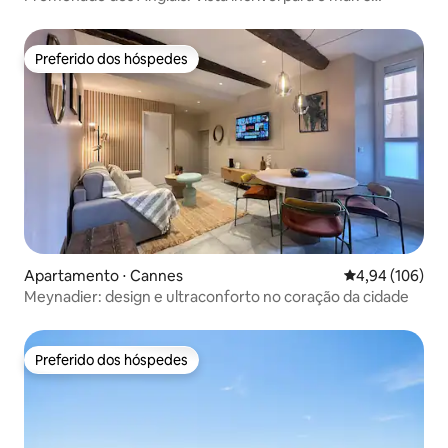
quartos
Preferido dos hóspedes
Preferido dos hóspedes
Apartamento ⋅ Cannes
4,94 de uma av
4,94 (106)
Meynadier: design e ultraconforto no coração da cidade
Preferido dos hóspedes
Preferido dos hóspedes