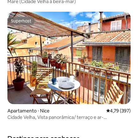
Mare (Cidade Velha à beira-mar)
Superhost
Superhost
Apartamento ⋅ Nice
4,79 de uma av
4,79 (397)
Cidade Velha, Vista panorâmica/ terraço e ar-
condicionado