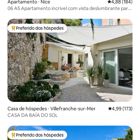
Apartamento ⋅ Nice
4,88 de uma av
4,88 (184)
06 A5 Apartamento incrível com vista deslumbrante para
Mont Boron
Preferido dos hóspedes
Entre os melhores preferidos dos hóspedes
Casa de hóspedes ⋅ Villefranche-sur-Mer
4,99 de uma av
4,99 (173)
CASA DA BAÍA DO SOL
Preferido dos hóspedes
Entre os melhores preferidos dos hóspedes