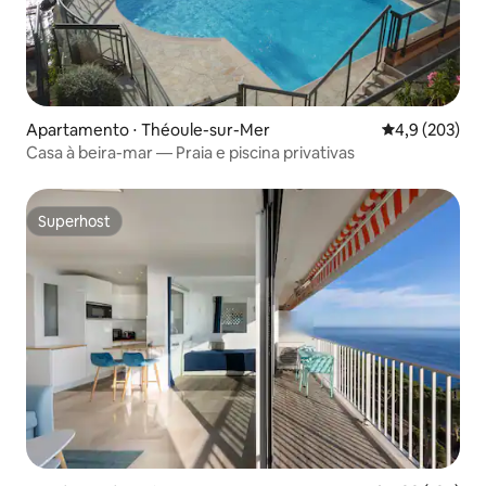
Apartamento ⋅ Théoule-sur-Mer
4,9 de uma av
4,9 (203)
Casa à beira-mar — Praia e piscina privativas
Superhost
Superhost