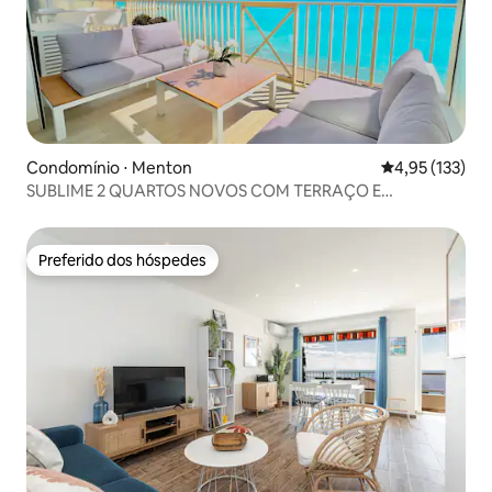
Condomínio ⋅ Menton
4,95 de uma av
4,95 (133)
SUBLIME 2 QUARTOS NOVOS COM TERRAÇO E
GARAGEM
Preferido dos hóspedes
Preferido dos hóspedes