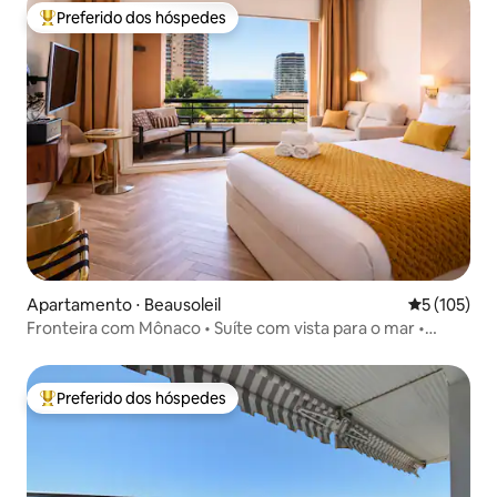
Preferido dos hóspedes
Entre os melhores preferidos dos hóspedes
Apartamento ⋅ Beausoleil
5 de uma av
5 (105)
Fronteira com Mônaco • Suíte com vista para o mar •
Varanda • Piscina
Preferido dos hóspedes
Entre os melhores preferidos dos hóspedes