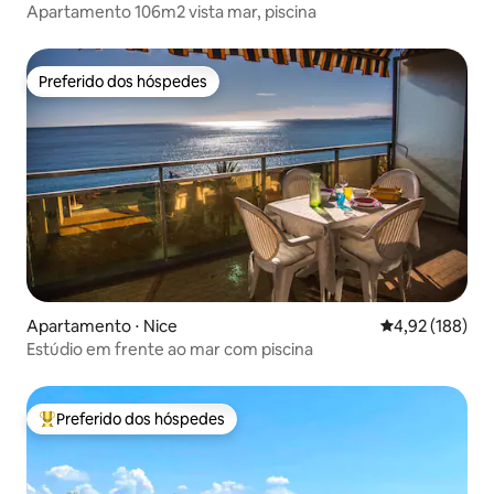
Apartamento 106m2 vista mar, piscina
Preferido dos hóspedes
Preferido dos hóspedes
Apartamento ⋅ Nice
4,92 de uma av
4,92 (188)
Estúdio em frente ao mar com piscina
Preferido dos hóspedes
Entre os melhores preferidos dos hóspedes