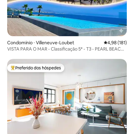
Condomínio ⋅ Villeneuve-Loubet
4,98 de uma av
4,98 (181)
VISTA PARA O MAR - Classificação 5* - T3 - PEARL BEACH -
estacionamento
Preferido dos hóspedes
Entre os melhores preferidos dos hóspedes