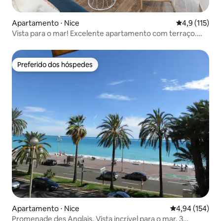
Apartamento ⋅ Nice
4,9 de uma av
4,9 (115)
Vista para o mar! Excelente apartamento com terraço.
Clim
Preferido dos hóspedes
Preferido dos hóspedes
Apartamento ⋅ Nice
4,94 de uma av
4,94 (154)
Promenade des Anglais. Vista incrível para o mar. 3