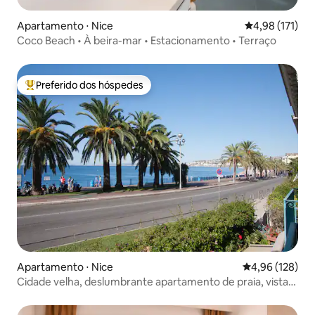
Apartamento ⋅ Nice
4,98 de uma av
4,98 (171)
Coco Beach • À beira-mar • Estacionamento • Terraço
Preferido dos hóspedes
Entre os melhores preferidos dos hóspedes
Apartamento ⋅ Nice
4,96 de uma av
4,96 (128)
Cidade velha, deslumbrante apartamento de praia, vista
para o mar