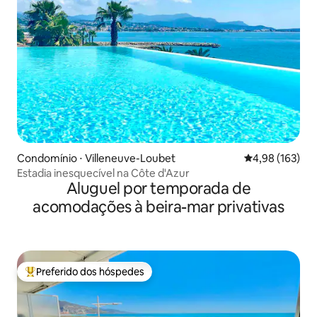
Condomínio ⋅ Villeneuve-Loubet
4,98 de uma av
4,98 (163)
Estadia inesquecível na Côte d'Azur
Aluguel por temporada de
acomodações à beira-mar privativas
Preferido dos hóspedes
Entre os melhores preferidos dos hóspedes