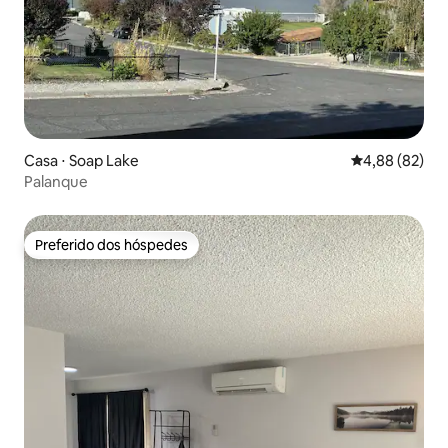
Casa ⋅ Soap Lake
4,88 de uma a
4,88 (82)
Palanque
Preferido dos hóspedes
Preferido dos hóspedes