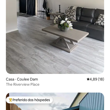
Casa ⋅ Coulee Dam
4,89 de uma a
4,89 (18)
The Riverview Place
Preferido dos hóspedes
Entre os melhores preferidos dos hóspedes