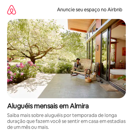
Pular
para
Anuncie seu espaço no Airbnb
o
conteúdo
Aluguéis mensais em Almira
Saiba mais sobre aluguéis por temporada de longa
duração que fazem você se sentir em casa em estadias
de um mês ou mais.