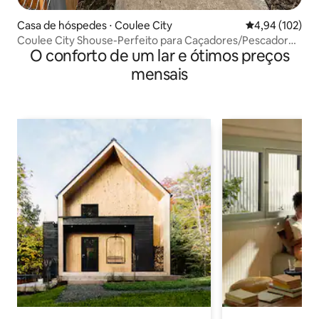
Casa de hóspedes ⋅ Coulee City
4,94 de uma av
4,94 (102)
Coulee City Shouse-Perfeito para Caçadores/Pescadores
O conforto de um lar e ótimos preços
🐾
mensais