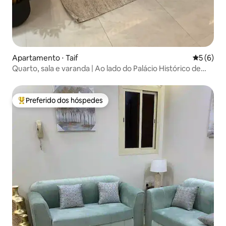
Apartamento ⋅ Taif
5 de uma 
5 (6)
Quarto, sala e varanda | Ao lado do Palácio Histórico de
Jabra
Preferido dos hóspedes
Entre os melhores preferidos dos hóspedes