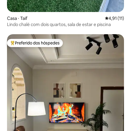
Casa ⋅ Taif
4,91 de uma a
4,91 (11)
Lindo chalé com dois quartos, sala de estar e piscina
Preferido dos hóspedes
Entre os melhores preferidos dos hóspedes