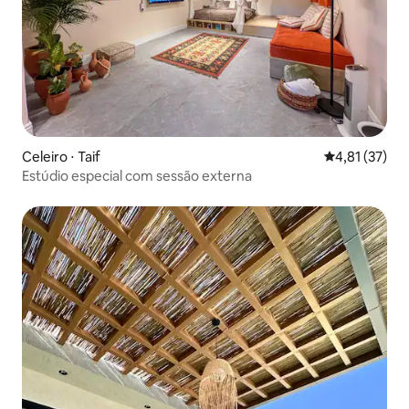
Celeiro ⋅ Taif
4,81 de uma a
4,81 (37)
Estúdio especial com sessão externa