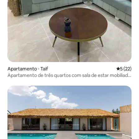
Apartamento ⋅ Taif
5 de uma a
5 (22)
Apartamento de três quartos com sala de estar mobiliado
e limpo