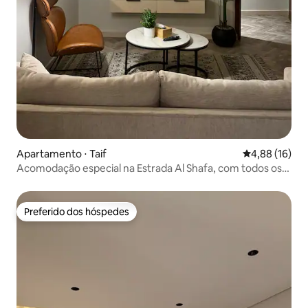
Apartamento ⋅ Taif
4,88 de uma a
4,88 (16)
Acomodação especial na Estrada Al Shafa, com todos os
serviços ao seu redor
Preferido dos hóspedes
Preferido dos hóspedes