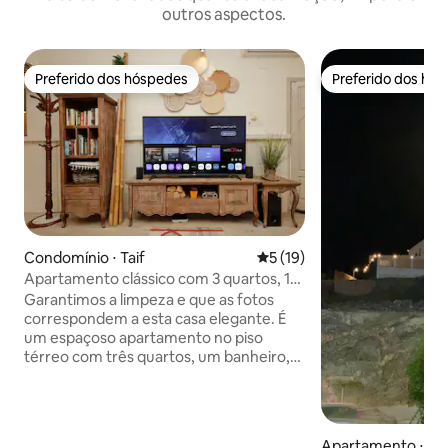
outros aspectos.
Preferido dos hóspedes
Preferido dos hó
Preferido dos hóspedes
Preferido dos hó
Condomínio ⋅ Taif
5 de uma avaliação média de
5 (19)
Apartamento clássico com 3 quartos, 1
sala de estar e pátio
Garantimos a limpeza e que as fotos
correspondem a esta casa elegante. É
um espaçoso apartamento no piso
térreo com três quartos, um banheiro,
uma cozinha, uma grande sala de estar e
um pátio privativo no bairro de Wasit.
Está equipado com um sofá confortável,
decoração elegante e clássica e uma TV
Apartamento ⋅ Tai