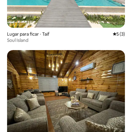
Lugar para ficar ⋅ Taif
5 de uma 
5 (3)
Soul Island