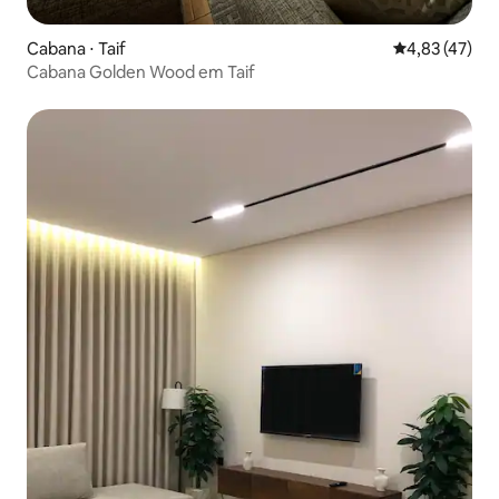
Cabana ⋅ Taif
4,83 de uma a
4,83 (47)
Cabana Golden Wood em Taif