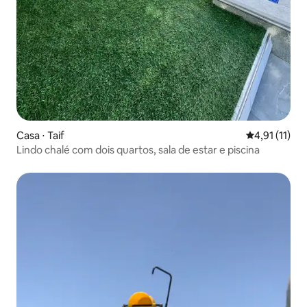
Casa ⋅ Taif
4,91 de uma a
4,91 (11)
Lindo chalé com dois quartos, sala de estar e piscina