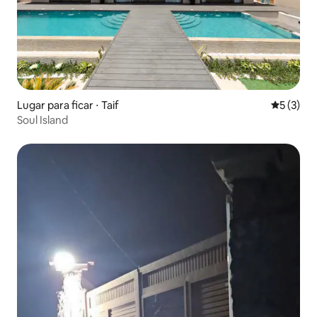
Lugar para ficar ⋅ Taif
5 de uma 
5 (3)
Soul Island