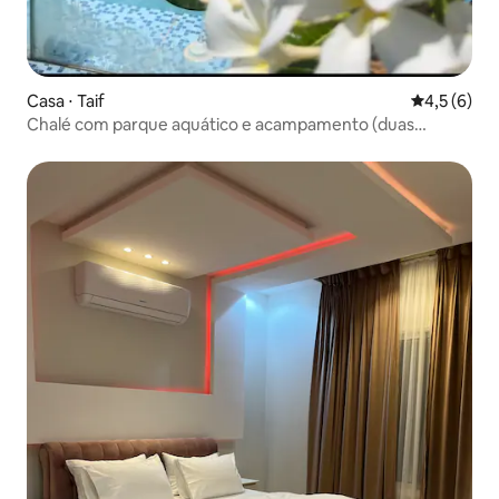
Casa ⋅ Taif
4,5 de uma 
4,5 (6)
Chalé com parque aquático e acampamento (duas
seções)