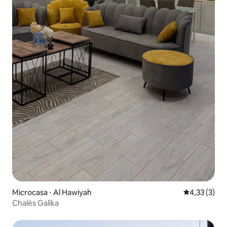
Microcasa ⋅ Al Hawiyah
4,33 de uma 
4,33 (3)
Chalés Galika