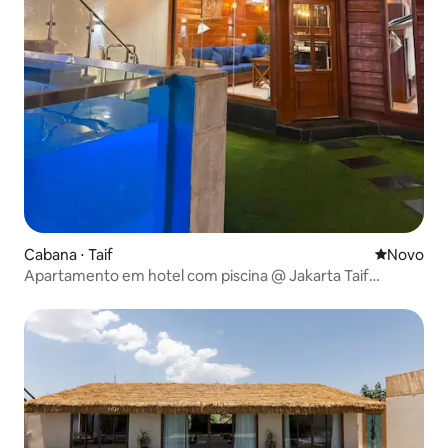
Cabana ⋅ Taif
Novo lugar
Novo
Apartamento em hotel com piscina @ Jakarta Taif
Cottages