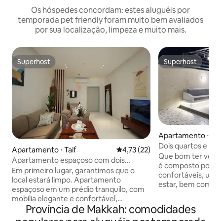
Os hóspedes concordam: estes aluguéis por
temporada pet friendly foram muito bem avaliados
por sua localização, limpeza e muito mais.
Superhost
Superhost
Superhost
Superhost
Apartamento ⋅ Tai
Dois quartos e sa
Apartamento ⋅ Taif
4,73 de uma avaliação média de
4,73 (22)
sofisticado A13
Que bom ter vocês aqui O ap
Apartamento espaçoso com dois
é composto por do
quartos, com entrada independente
Em primeiro lugar, garantimos que o
confortáveis, um 
local estará limpo. Apartamento
estar, bem como um
espaçoso em um prédio tranquilo, com
tem a sessão exte
mobília elegante e confortável,
relaxar ou desfru
Província de Makkah: comodidades
composto por uma sala de estar, dois
noturna. O apartamento está equipado
quartos, uma cozinha e um banheiro