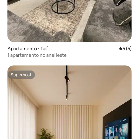
Apartamento ⋅ Taif
5 de uma 
5 (5)
1 apartamento no anel leste
Superhost
Superhost