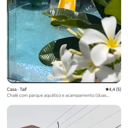
Casa ⋅ Taif
4,4 de uma 
4,4 (5)
Chalé com parque aquático e acampamento (duas
seções)