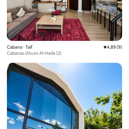
Cabana ⋅ Taif
4,89 de uma 
4,89 (9)
Cabanas Ghusn Al-Hada (2)