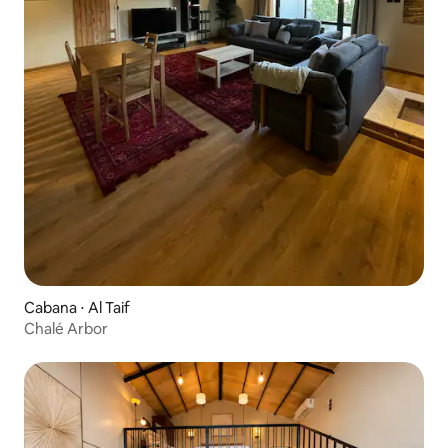
Cabana ⋅ Al Taif
Chalé Arbor