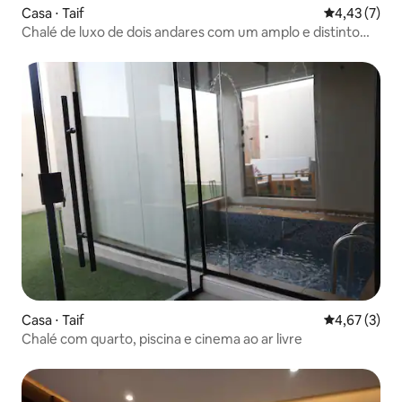
Casa ⋅ Taif
4,43 de uma 
4,43 (7)
Chalé de luxo de dois andares com um amplo e distinto
jardim | Al Wasiliya
Casa ⋅ Taif
4,67 de uma 
4,67 (3)
Chalé com quarto, piscina e cinema ao ar livre