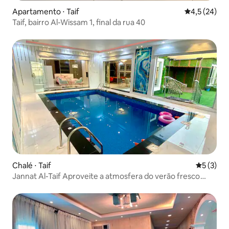
Apartamento ⋅ Taif
4,5 de uma a
4,5 (24)
Taif, bairro Al-Wissam 1, final da rua 40
Chalé ⋅ Taif
5 de uma 
5 (3)
Jannat Al-Taif Aproveite a atmosfera do verão fresco
com o aroma das flores