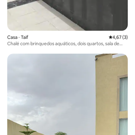
Casa ⋅ Taif
4,67 de uma 
4,67 (3)
Chalé com brinquedos aquáticos, dois quartos, sala de
estar, piscina e jacuzzi