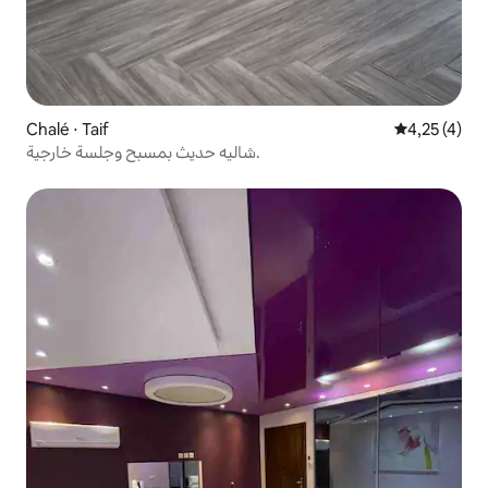
Chalé ⋅ Taif
4,25 de uma 
4,25 (4)
شاليه حديث بمسبح وجلسة خارجية.