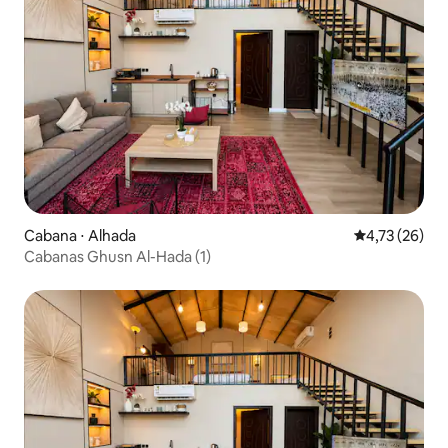
Cabana ⋅ Alhada
4,73 de uma a
4,73 (26)
Cabanas Ghusn Al-Hada (1)