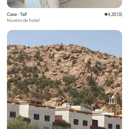
Casa ⋅ Taif
4,33 de uma 
4,33 (3)
Nuvens de hotel