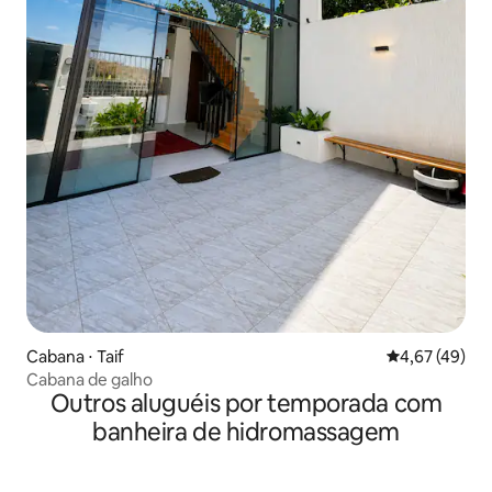
Cabana ⋅ Taif
4,67 de uma a
4,67 (49)
Cabana de galho
Outros aluguéis por temporada com
banheira de hidromassagem