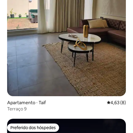
Apartamento ⋅ Taif
4,63 de uma 
4,63 (8)
Terraço 9
Preferido dos hóspedes
Preferido dos hóspedes