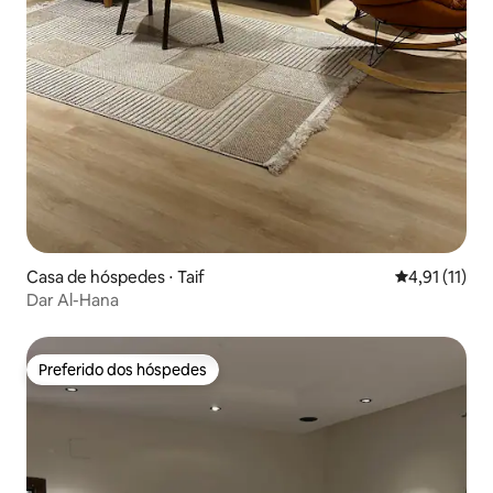
Casa de hóspedes ⋅ Taif
4,91 de uma a
4,91 (11)
Dar Al-Hana
Preferido dos hóspedes
Preferido dos hóspedes