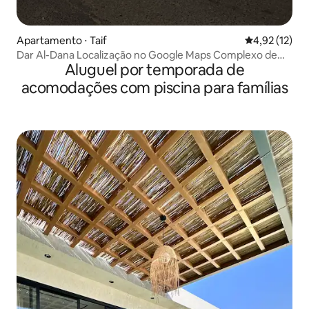
Apartamento ⋅ Taif
4,92 de uma a
4,92 (12)
Dar Al-Dana Localização no Google Maps Complexo de
Aluguel por temporada de
Jubra
acomodações com piscina para famílias