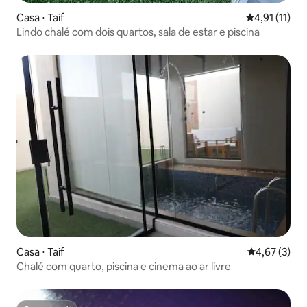
Casa ⋅ Taif
4,91 de uma a
4,91 (11)
Lindo chalé com dois quartos, sala de estar e piscina
Casa ⋅ Taif
4,67 de uma 
4,67 (3)
Chalé com quarto, piscina e cinema ao ar livre