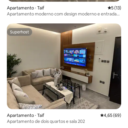
Apartamento ⋅ Taif
5 de uma a
5 (13)
Apartamento moderno com design moderno e entrada
independente 8
Superhost
Superhost
Apartamento ⋅ Taif
4,65 de uma a
4,65 (69)
Apartamento de dois quartos e sala 202