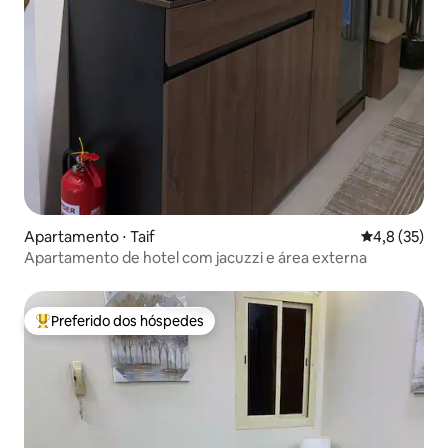
Apartamento ⋅ Taif
4,8 de uma a
4,8 (35)
Apartamento de hotel com jacuzzi e área externa
Preferido dos hóspedes
Entre os melhores preferidos dos hóspedes