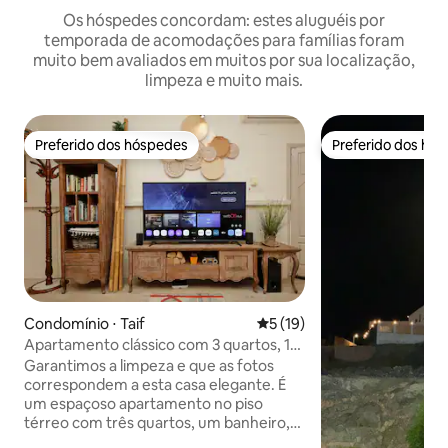
Os hóspedes concordam: estes aluguéis por
temporada de acomodações para famílias foram
muito bem avaliados em muitos por sua localização,
limpeza e muito mais.
Preferido dos hóspedes
Preferido dos hó
Preferido dos hóspedes
Preferido dos hó
Condomínio ⋅ Taif
5 de uma avaliação média de
5 (19)
Apartamento clássico com 3 quartos, 1
sala de estar e pátio
Garantimos a limpeza e que as fotos
correspondem a esta casa elegante. É
um espaçoso apartamento no piso
térreo com três quartos, um banheiro,
uma cozinha, uma grande sala de estar e