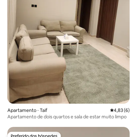
Apartamento ⋅ Taif
4,83 de uma 
4,83 (6)
Apartamento de dois quartos e sala de estar muito limpo
Preferido dos hóspedes