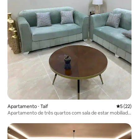
Apartamento ⋅ Taif
5 de uma a
5 (22)
Apartamento de três quartos com sala de estar mobiliado
e limpo