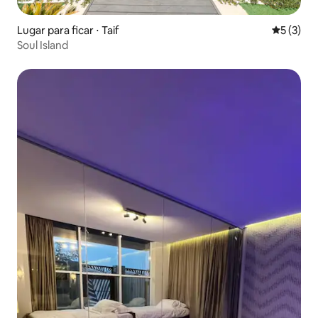
Lugar para ficar ⋅ Taif
5 de uma 
5 (3)
Soul Island