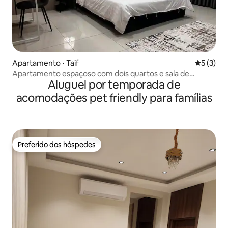
Apartamento ⋅ Taif
5 de uma 
5 (3)
Apartamento espaçoso com dois quartos e sala de
Aluguel por temporada de
estar/entrada independente
acomodações pet friendly para famílias
Preferido dos hóspedes
Preferido dos hóspedes