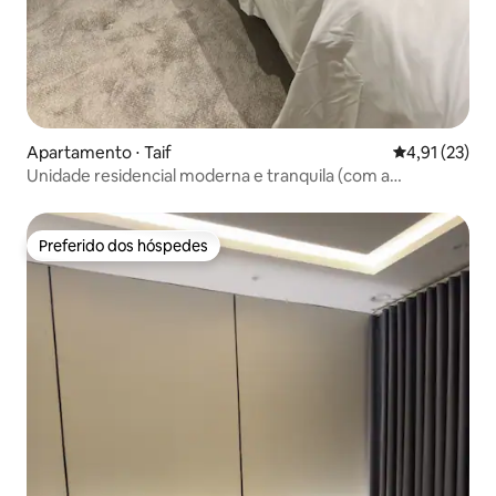
Apartamento ⋅ Taif
4,91 de uma a
4,91 (23)
Unidade residencial moderna e tranquila (com a
possibilidade de adicionar um quarto)
Preferido dos hóspedes
Preferido dos hóspedes