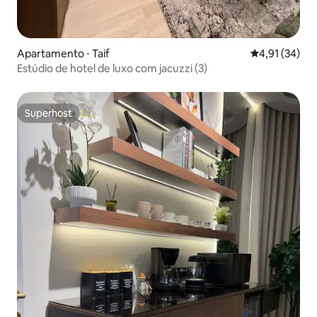
Apartamento ⋅ Taif
4,91 de uma a
4,91 (34)
Estúdio de hotel de luxo com jacuzzi (3)
Superhost
Superhost