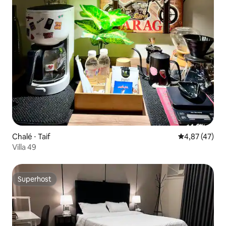
Chalé ⋅ Taif
4,87 de uma a
4,87 (47)
Villa 49
Superhost
Superhost