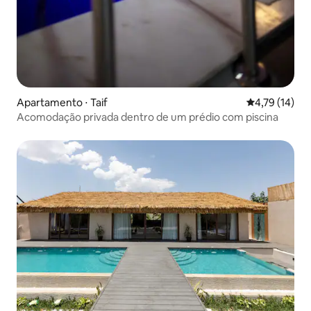
Apartamento ⋅ Taif
4,79 de uma a
4,79 (14)
Acomodação privada dentro de um prédio com piscina