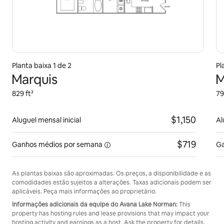
Planta baixa 1 de 2
Pl
Marquis
M
829 ft²
79
$1,150
Aluguel mensal inicial
Al
$719
Ganhos médios
por semana
Ga
As plantas baixas são aproximadas. Os preços, a disponibilidade e as
comodidades estão sujeitos a alterações. Taxas adicionais podem ser
aplicáveis. Peça mais informações ao proprietário.
Informações adicionais da equipe do Avana Lake Norman:
This
property has hosting rules and lease provisions that may impact your
hosting activity and earnings as a host. Ask the property for details.