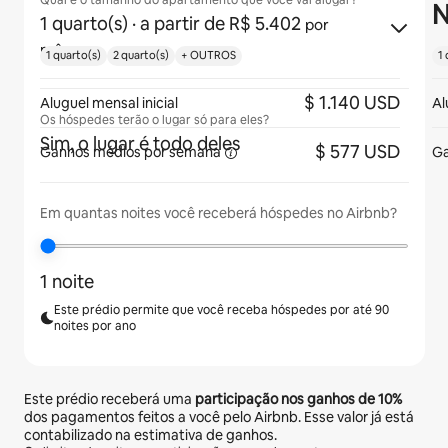
Qual é o tamanho do apartamento que você vai alugar?
N
1 quarto(s)
· a partir de R$ 5.402
por
mês
1 quarto(s)
2 quarto(s)
+ OUTROS
1 
$ 1.140 USD
Aluguel mensal inicial
Al
Os hóspedes terão o lugar só para eles?
Sim, o lugar é todo deles
$ 577 USD
Ganhos médios
por semana
Ga
Em quantas noites você receberá hóspedes no Airbnb?
1 noite
Este prédio permite que você receba hóspedes por até 90
noites por ano
Este prédio receberá uma
participação nos ganhos de
10%
dos pagamentos feitos a você pelo Airbnb. Esse valor já está
contabilizado na estimativa de ganhos.