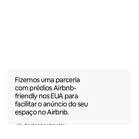
Fizemos uma parceria com prédios Airbnb-f
Fizemos uma parceria
com
prédios
Airbnb-
friendly nos EUA para
facilitar o anúncio do seu
espaço no Airbnb.
Sentral Apartments
Denver, Colorado, EUA