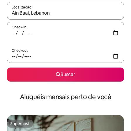
Localização
Quando os resultados estiverem disponíveis, explore-os usando
Check-in
Checkout
Buscar
Aluguéis mensais perto de você
Superhost
Superhost