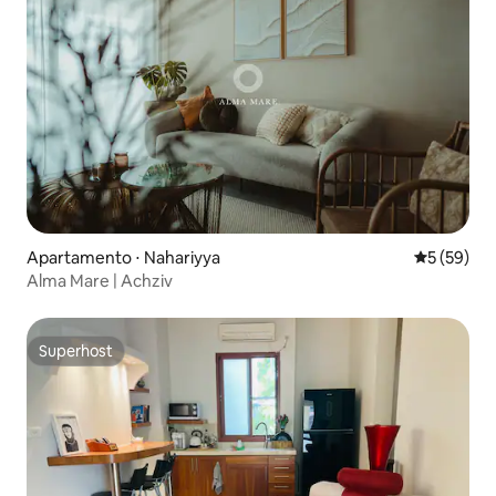
Apartamento ⋅ Nahariyya
5 de uma a
5 (59)
Alma Mare | Achziv
Superhost
Superhost