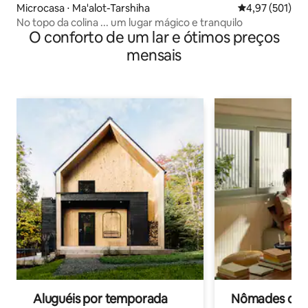
Microcasa ⋅ Ma'alot-Tarshiha
4,97 de uma av
4,97 (501)
No topo da colina ... um lugar mágico e tranquilo
O conforto de um lar e ótimos preços
mensais
Aluguéis por temporada
Nômades digit