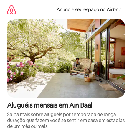
Pular
para
Anuncie seu espaço no Airbnb
o
conteúdo
Aluguéis mensais em Ain Baal
Saiba mais sobre aluguéis por temporada de longa
duração que fazem você se sentir em casa em estadias
de um mês ou mais.