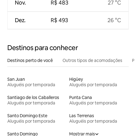
Nov.
R$ 483
27 °C
Dez.
R$ 493
26 °C
Destinos para conhecer
Destinos perto de você
Outros tipos de acomodações
Pr
San Juan
Higüey
Aluguéis por temporada
Aluguéis por temporada
Santiago de los Caballeros
Punta Cana
Aluguéis por temporada
Aluguéis por temporada
Santo Domingo Este
Las Terrenas
Aluguéis por temporada
Aluguéis por temporada
Santo Domingo
Mostrar mais