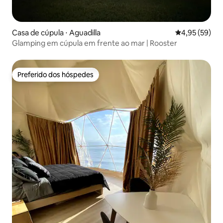
Casa de cúpula ⋅ Aguadilla
4,95 de uma a
4,95 (59)
Glamping em cúpula em frente ao mar | Rooster
Preferido dos hóspedes
Preferido dos hóspedes