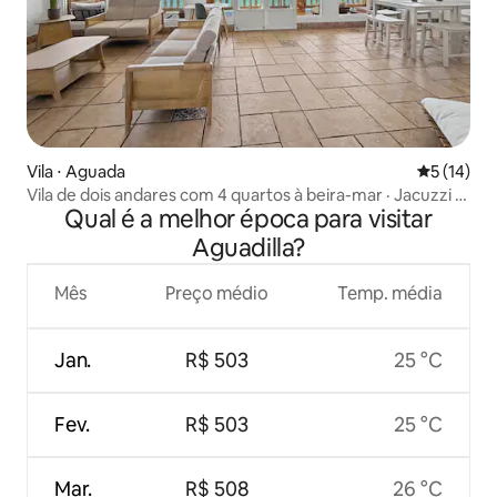
Vila ⋅ Aguada
5 de uma a
5 (14)
Vila de dois andares com 4 quartos à beira-mar · Jacuzzi ·
Qual é a melhor época para visitar
Aguada
Aguadilla?
Mês
Preço médio
Temp. média
Jan.
R$ 503
25 °C
Fev.
R$ 503
25 °C
Mar.
R$ 508
26 °C