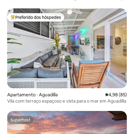
Rincón
Preferido dos hóspedes
Entre os melhores preferidos dos hóspedes
Apartamento ⋅ Aguadilla
4,98 de uma a
4,98 (85)
Vila com terraço espaçoso e vista para o mar em Aguadilla
Superhost
Superhost