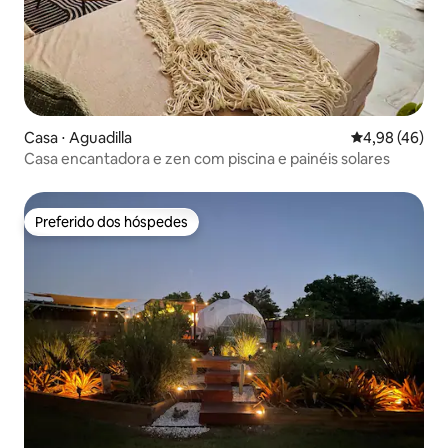
Casa ⋅ Aguadilla
4,98 de uma a
4,98 (46)
Casa encantadora e zen com piscina e painéis solares
Preferido dos hóspedes
Preferido dos hóspedes