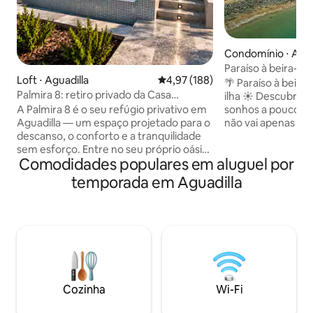
Condomínio ⋅ Agua
Paraíso à beira-ma
Loft ⋅ Aguadilla
4,97 de uma avaliação média de 
4,97 (188)
🌴 Paraíso à beira
Palmira 8: retiro privado da Casa
ilha ☀️ Descubra 
Santiago
A Palmira 8 é o seu refúgio privativo em
sonhos a poucos p
Aguadilla — um espaço projetado para o
não vai apenas ver
descanso, o conforto e a tranquilidade
ouvi-lo e sentir a
sem esforço. Entre no seu próprio oásis
privativa. É o cená
Comodidades populares em aluguel por
com piscina privativa, em meio a uma
da manhã ou coque
atmosfera serena que convida você a se
vistas panorâmica
temporada em Aguadilla
desconectar e recarregar as energias.
Damos as boas-vin
No interior, você encontrará uma suíte
viajantes: casais 
cuidadosamente projetada com uma
aventureiros indivi
cama king size, decoração moderna e
negócios, família
um layout amplo e aberto que combina
peludos também! S
conforto e estilo. As comodidades
inesquecíveis na i
adicionais incluem máquina de
praia e do calçad
lavar/secar, gerador de energia
Cozinha
Wi-Fi
completo e cisterna de água para
conforto ininterrupto.