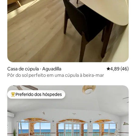
Casa de cúpula ⋅ Aguadilla
4,89 de uma a
4,89 (46)
Pôr do sol perfeito em uma cúpula à beira-mar
Preferido dos hóspedes
Entre os melhores preferidos dos hóspedes