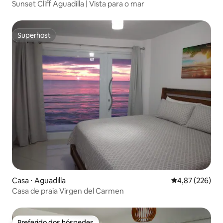
Sunset Cliff Aguadilla | Vista para o mar
Superhost
Superhost
Casa ⋅ Aguadilla
4,87 de uma av
4,87 (226)
Casa de praia Virgen del Carmen
Preferido dos hóspedes