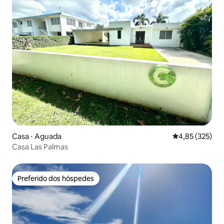
Casa ⋅ Aguada
4,85 de uma av
4,85 (325)
Casa Las Palmas
Preferido dos hóspedes
Preferido dos hóspedes