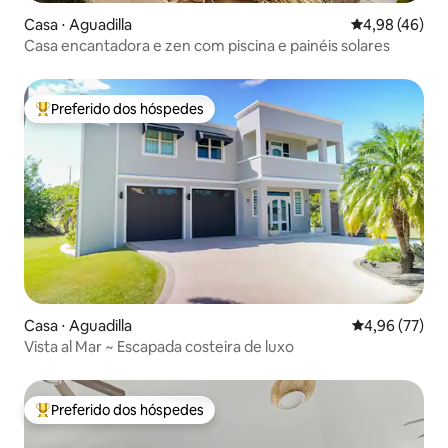
Casa ⋅ Aguadilla
4,98 de uma a
4,98 (46)
Casa encantadora e zen com piscina e painéis solares
Preferido dos hóspedes
Entre os melhores preferidos dos hóspedes
Casa ⋅ Aguadilla
4,96 de uma a
4,96 (77)
Vista al Mar ~ Escapada costeira de luxo
Preferido dos hóspedes
Entre os melhores preferidos dos hóspedes