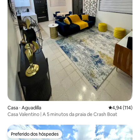
Casa ⋅ Aguadilla
4,94 de uma av
4,94 (114)
Casa Valentino | A 5 minutos da praia de Crash Boat
Preferido dos hóspedes
Preferido dos hóspedes