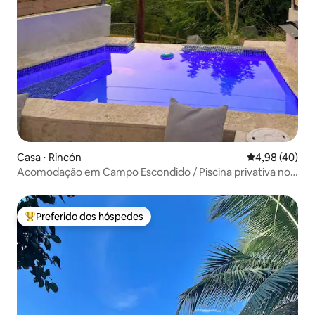
Casa ⋅ Rincón
4,98 de uma a
4,98 (40)
Acomodação em Campo Escondido / Piscina privativa no
campo
Preferido dos hóspedes
Entre os melhores preferidos dos hóspedes