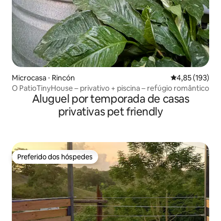
Microcasa ⋅ Rincón
4,85 de uma av
4,85 (193)
O PatioTinyHouse – privativo + piscina – refúgio romântico
Aluguel por temporada de casas
privativas pet friendly
Preferido dos hóspedes
Preferido dos hóspedes