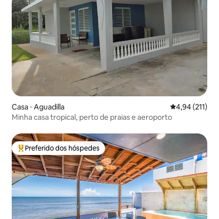
Casa ⋅ Aguadilla
4,94 de uma av
4,94 (211)
Minha casa tropical, perto de praias e aeroporto
Preferido dos hóspedes
Entre os melhores preferidos dos hóspedes