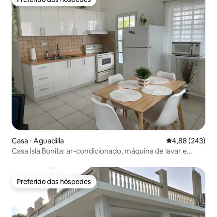
Preferido dos hóspedes
Casa ⋅ Aguadilla
4,88 de uma ava
4,88 (243)
Casa Isla Bonita: ar-condicionado, máquina de lavar e
secar roupa, praia de Crashboat
Preferido dos hóspedes
Preferido dos hóspedes