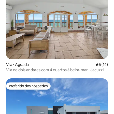
Vila ⋅ Aguada
5 de uma a
5 (14)
Vila de dois andares com 4 quartos à beira-mar · Jacuzzi ·
Aguada
Preferido dos hóspedes
Preferido dos hóspedes