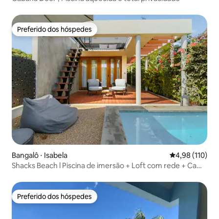
Preferido dos hóspedes
Preferido dos hóspedes
Bangalô ⋅ Isabela
4,98 de uma av
4,98 (110)
Shacks Beach l Piscina de imersão + Loft com rede + Cama
king
Preferido dos hóspedes
Preferido dos hóspedes