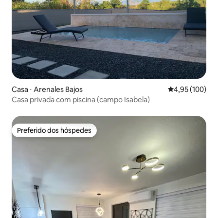
Casa ⋅ Arenales Bajos
4,95 de uma av
4,95 (100)
Casa privada com piscina (campo Isabela)
Preferido dos hóspedes
Preferido dos hóspedes