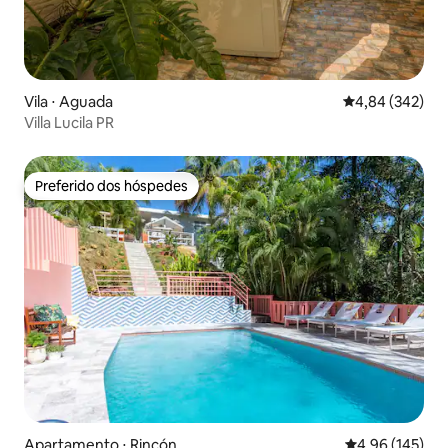
Vila ⋅ Aguada
4,84 de uma ava
4,84 (342)
Villa Lucila PR
Preferido dos hóspedes
Preferido dos hóspedes
Apartamento ⋅ Rincón
4,96 de uma av
4,96 (145)