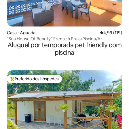
Casa ⋅ Aguada
4,99 de uma av
4,99 (119)
“Sea House Of Beauty” Frente à Praia/Piscina/Ar
Aluguel por temporada pet friendly com
Condicionado/Wifi
piscina
Preferido dos hóspedes
Entre os melhores preferidos dos hóspedes