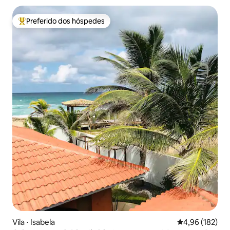
Preferido dos hóspedes
Entre os melhores preferidos dos hóspedes
Vila ⋅ Isabela
4,96 de uma av
4,96 (182)