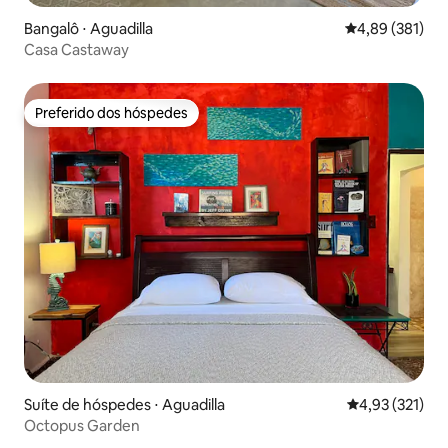
Bangalô ⋅ Aguadilla
4,89 de uma av
4,89 (381)
Casa Castaway
Preferido dos hóspedes
Preferido dos hóspedes
Suíte de hóspedes ⋅ Aguadilla
4,93 de uma av
4,93 (321)
Octopus Garden