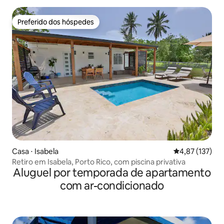
Preferido dos hóspedes
Preferido dos hóspedes
Casa ⋅ Isabela
4,87 de uma av
4,87 (137)
Retiro em Isabela, Porto Rico, com piscina privativa
Aluguel por temporada de apartamento
com ar-condicionado