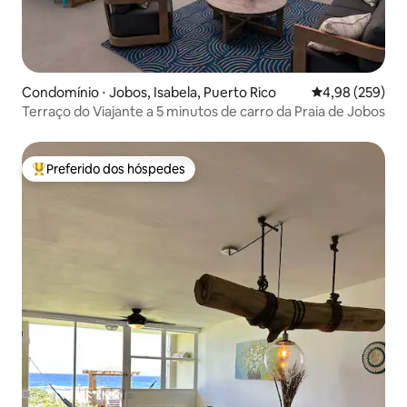
Condomínio ⋅ Jobos, Isabela, Puerto Rico
4,98 de uma ava
4,98 (259)
Terraço do Viajante a 5 minutos de carro da Praia de Jobos
Preferido dos hóspedes
Entre os melhores preferidos dos hóspedes