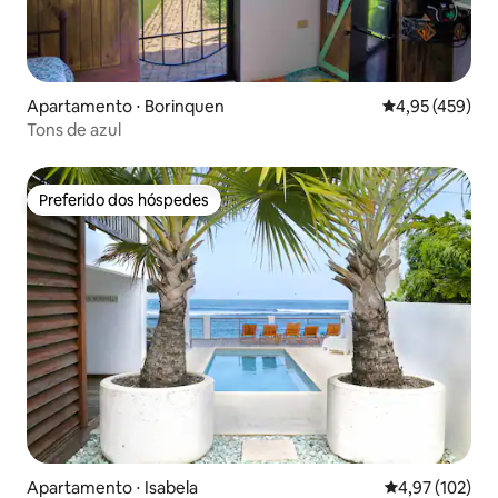
Apartamento ⋅ Borinquen
4,95 de uma av
4,95 (459)
Tons de azul
Preferido dos hóspedes
Preferido dos hóspedes
Apartamento ⋅ Isabela
4,97 de uma av
4,97 (102)