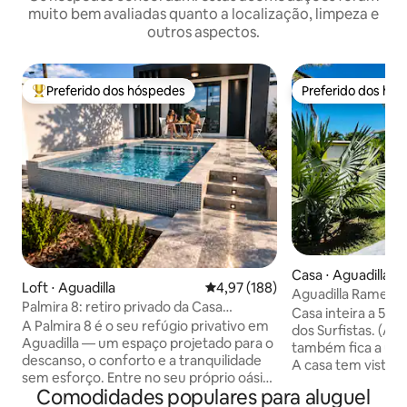
muito bem avaliadas quanto a localização, limpeza e
outros aspectos.
Preferido dos hóspedes
Preferido dos hó
Entre os melhores preferidos dos hóspedes
Preferido dos hó
Casa ⋅ Aguadilla
Loft ⋅ Aguadilla
4,97 de uma avaliação média de 
4,97 (188)
Aguadilla Ramey H
Palmira 8: retiro privado da Casa
Surfers Bch & BQN
Casa inteira a 5 m
Santiago
A Palmira 8 é o seu refúgio privativo em
dos Surfistas. (A p
Aguadilla — um espaço projetado para o
também fica a uma 
descanso, o conforto e a tranquilidade
A casa tem vista 
sem esforço. Entre no seu próprio oásis
TRANQUILO. A casa tem um conceito
Comodidades populares para aluguel
com piscina privativa, em meio a uma
aberto, azulejos e