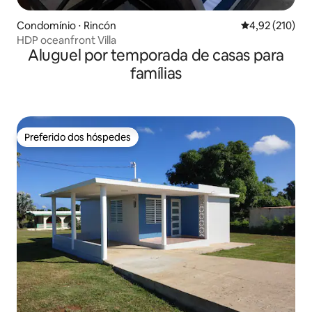
Condomínio ⋅ Rincón
4,92 de uma av
4,92 (210)
HDP oceanfront Villa
Aluguel por temporada de casas para
famílias
Preferido dos hóspedes
Preferido dos hóspedes