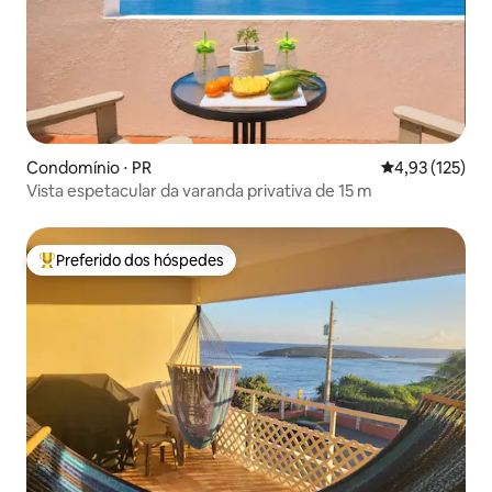
Condomínio ⋅ PR
4,93 de uma av
4,93 (125)
Vista espetacular da varanda privativa de 15 m
Preferido dos hóspedes
Entre os melhores preferidos dos hóspedes