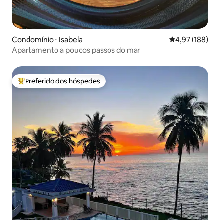
Condomínio ⋅ Isabela
4,97 de uma av
4,97 (188)
Apartamento a poucos passos do mar
Preferido dos hóspedes
Entre os melhores preferidos dos hóspedes