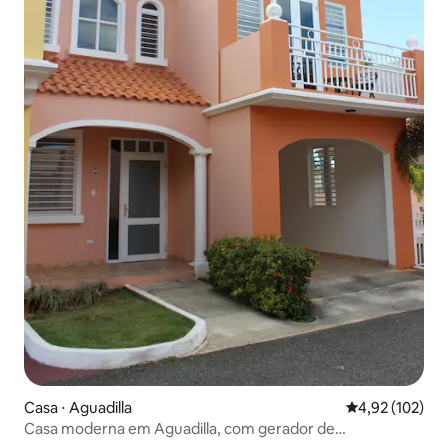
Casa ⋅ Aguadilla
4,92 de uma av
4,92 (102)
Casa moderna em Aguadilla, com gerador de
16K/resistente à água