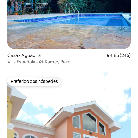
Casa ⋅ Aguadilla
4,85 de uma av
4,85 (245)
Villa Española - @ Ramey Base
Preferido dos hóspedes
Preferido dos hóspedes