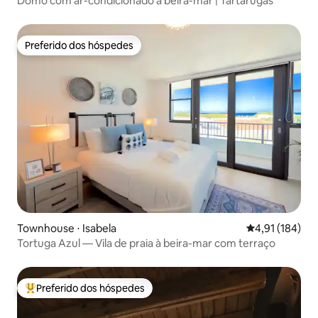
Domo com ar-condicionado à beira-mar | Tartarugas
Preferido dos hóspedes
Preferido dos hóspedes
Townhouse ⋅ Isabela
4,91 de uma av
4,91 (184)
Tortuga Azul — Vila de praia à beira-mar com terraço
Preferido dos hóspedes
Entre os melhores preferidos dos hóspedes