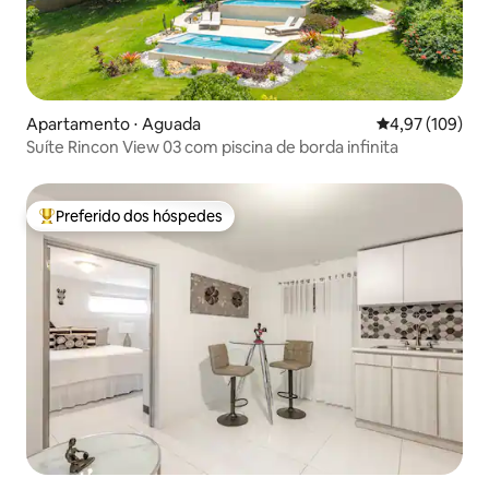
Apartamento ⋅ Aguada
4,97 de uma av
4,97 (109)
Suíte Rincon View 03 com piscina de borda infinita
Preferido dos hóspedes
Entre os melhores preferidos dos hóspedes