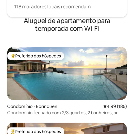
118 moradores locais recomendam
Aluguel de apartamento para
temporada com Wi-Fi
Preferido dos hóspedes
Entre os melhores preferidos dos hóspedes
Condomínio ⋅ Borinquen
4,99 de uma av
4,99 (185)
Condomínio fechado com 2/3 quartos, 2 banheiros, ar-
condicionado e piscina, perto de Crash!
Preferido dos hóspedes