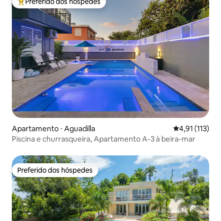
Preferido dos hóspedes
Entre os melhores preferidos dos hóspedes
Apartamento ⋅ Aguadilla
4,91 de uma av
4,91 (113)
Piscina e churrasqueira, Apartamento A-3 à beira-mar
Preferido dos hóspedes
Preferido dos hóspedes