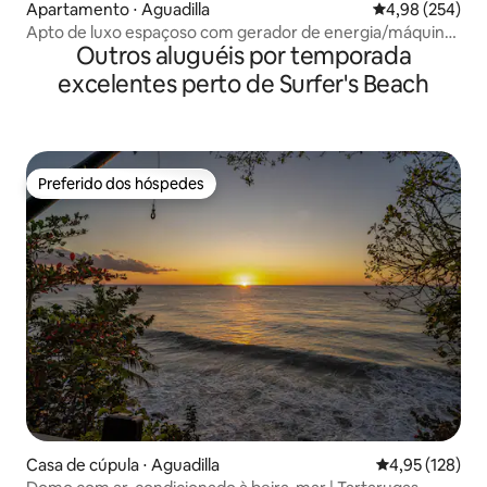
Apartamento ⋅ Aguadilla
4,98 de uma ava
4,98 (254)
Apto de luxo espaçoso com gerador de energia/máquina
Outros aluguéis por temporada
de lavar e secar roupa
excelentes perto de Surfer's Beach
Preferido dos hóspedes
Preferido dos hóspedes
Casa de cúpula ⋅ Aguadilla
4,95 de uma av
4,95 (128)