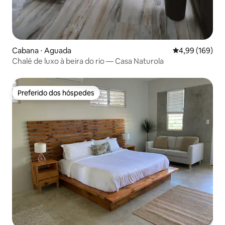
Cabana ⋅ Aguada
4,99 de uma av
4,99 (169)
Chalé de luxo à beira do rio — Casa Naturola
Preferido dos hóspedes
Preferido dos hóspedes