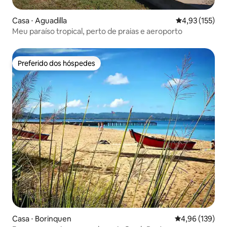
Casa ⋅ Aguadilla
4,93 de uma av
4,93 (155)
Meu paraíso tropical, perto de praias e aeroporto
Preferido dos hóspedes
Preferido dos hóspedes
Casa ⋅ Borinquen
4,96 de uma av
4,96 (139)