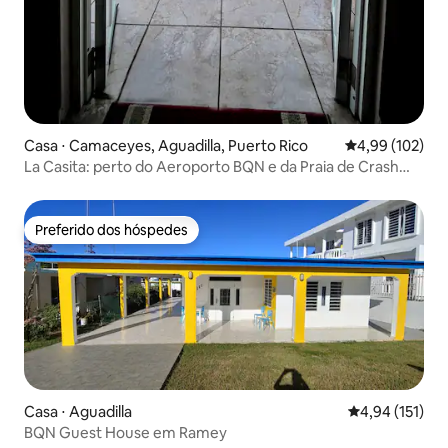
Casa ⋅ Camaceyes, Aguadilla, Puerto Rico
4,99 de uma av
4,99 (102)
La Casita: perto do Aeroporto BQN e da Praia de Crash
Boat!
Preferido dos hóspedes
Preferido dos hóspedes
Casa ⋅ Aguadilla
4,94 de uma av
4,94 (151)
BQN Guest House em Ramey