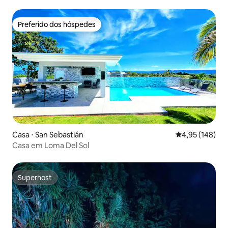
Preferido dos hóspedes
Preferido dos hóspedes
Casa ⋅ San Sebastián
4,95 de uma av
4,95 (148)
Casa em Loma Del Sol
Superhost
Superhost