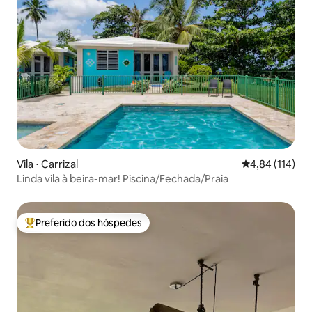
Vila ⋅ Carrizal
4,84 de uma av
4,84 (114)
Linda vila à beira-mar! Piscina/Fechada/Praia
Preferido dos hóspedes
Entre os melhores preferidos dos hóspedes