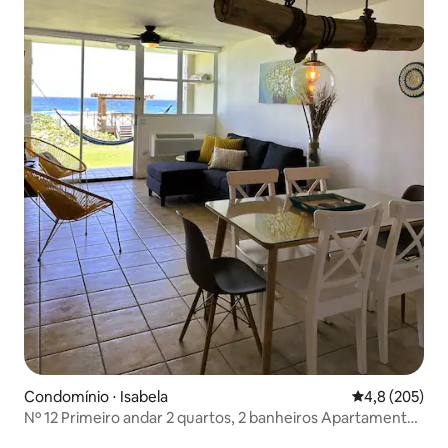
Condomínio ⋅ Isabela
4,8 de uma av
4,8 (205)
Nº 12 Primeiro andar 2 quartos, 2 banheiros Apartamento
à beira-mar @ Jobos