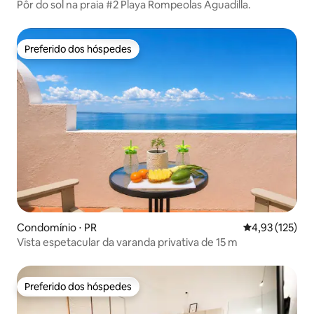
Pôr do sol na praia #2 Playa Rompeolas Aguadilla.
Preferido dos hóspedes
Preferido dos hóspedes
Condomínio ⋅ PR
4,93 de uma av
4,93 (125)
Vista espetacular da varanda privativa de 15 m
Preferido dos hóspedes
Preferido dos hóspedes