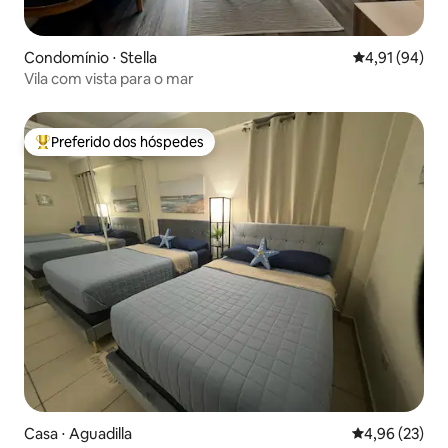
Condomínio ⋅ Stella
4,91 de uma a
4,91 (94)
Vila com vista para o mar
Preferido dos hóspedes
Entre os melhores preferidos dos hóspedes
Casa ⋅ Aguadilla
4,96 de uma a
4,96 (23)