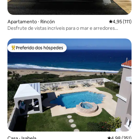
Apartamento ⋅ Rincón
4,95 de uma av
4,95 (111)
Desfrute de vistas incríveis para o mar e arredores
tranquilos
Preferido dos hóspedes
Entre os melhores preferidos dos hóspedes
Casa ⋅ Isabela
4,98 de uma av
4,98 (351)