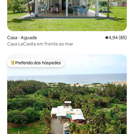
Casa ⋅ Aguada
4,94 de uma a
4,94 (85)
Casa LaCasita em frente ao mar
Preferido dos hóspedes
Entre os melhores preferidos dos hóspedes