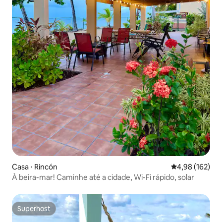
Casa ⋅ Rincón
4,98 de uma av
4,98 (162)
À beira-mar! Caminhe até a cidade, Wi-Fi rápido, solar
Superhost
Superhost