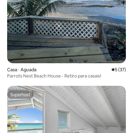
Casa ⋅ Aguada
5 de uma a
5 (37)
Parrots Nest Beach House - Retiro para casais!
Superhost
Superhost