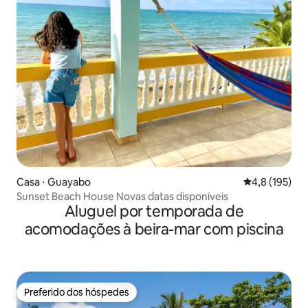
Casa ⋅ Guayabo
4,8 de uma av
4,8 (195)
Sunset Beach House Novas datas disponíveis
Aluguel por temporada de
acomodações à beira-mar com piscina
Preferido dos hóspedes
Preferido dos hóspedes