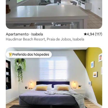
Apartamento ⋅ Isabela
4,94 de uma av
4,94 (117)
Haudimar Beach Resort, Praia de Jobos, Isabela
Preferido dos hóspedes
Entre os melhores preferidos dos hóspedes