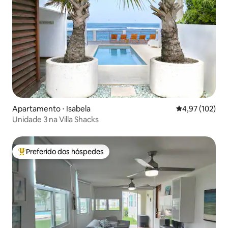
Apartamento ⋅ Isabela
4,97 de uma av
4,97 (102)
Unidade 3 na Villa Shacks
Preferido dos hóspedes
Entre os melhores preferidos dos hóspedes