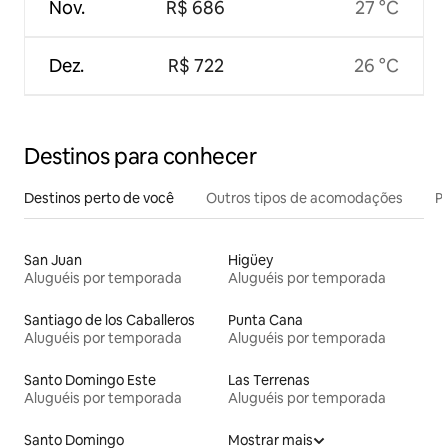
Nov.
R$ 686
27 °C
Dez.
R$ 722
26 °C
Destinos para conhecer
Destinos perto de você
Outros tipos de acomodações
Pr
San Juan
Higüey
Aluguéis por temporada
Aluguéis por temporada
Santiago de los Caballeros
Punta Cana
Aluguéis por temporada
Aluguéis por temporada
Santo Domingo Este
Las Terrenas
Aluguéis por temporada
Aluguéis por temporada
Santo Domingo
Mostrar mais