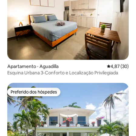
Apartamento ⋅ Aguadilla
4,87 de uma a
4,87 (30)
Esquina Urbana 3-Conforto e Localização Privilegiada
Preferido dos hóspedes
Preferido dos hóspedes