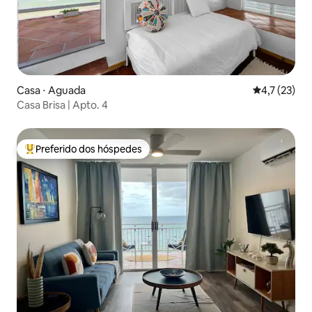
Casa ⋅ Aguada
4,7 de uma a
4,7 (23)
Casa Brisa | Apto. 4
Preferido dos hóspedes
Entre os melhores preferidos dos hóspedes