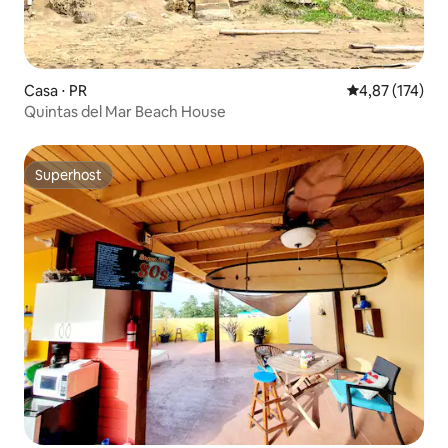
Casa ⋅ PR
4,87 de uma av
4,87 (174)
Quintas del Mar Beach House
Superhost
Superhost