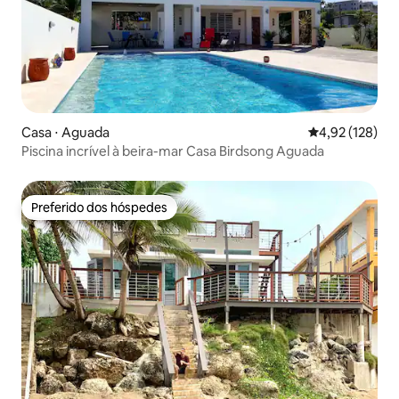
Casa ⋅ Aguada
4,92 de uma av
4,92 (128)
Piscina incrível à beira-mar Casa Birdsong Aguada
Preferido dos hóspedes
Preferido dos hóspedes