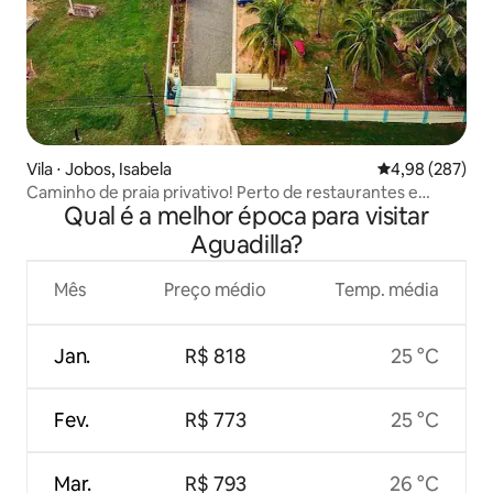
Vila ⋅ Jobos, Isabela
4,98 de uma ava
4,98 (287)
Caminho de praia privativo! Perto de restaurantes e
Qual é a melhor época para visitar
aeroporto
Aguadilla?
Mês
Preço médio
Temp. média
Jan.
R$ 818
25 °C
Fev.
R$ 773
25 °C
Mar.
R$ 793
26 °C