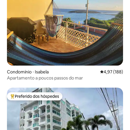
Condomínio ⋅ Isabela
4,97 de uma av
4,97 (188)
Apartamento a poucos passos do mar
Preferido dos hóspedes
Entre os melhores preferidos dos hóspedes