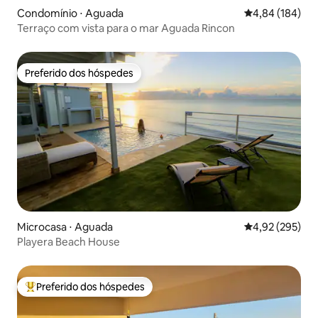
Condomínio ⋅ Aguada
4,84 de uma av
4,84 (184)
Terraço com vista para o mar Aguada Rincon
Preferido dos hóspedes
Preferido dos hóspedes
Microcasa ⋅ Aguada
4,92 de uma av
4,92 (295)
Playera Beach House
Preferido dos hóspedes
Entre os melhores preferidos dos hóspedes