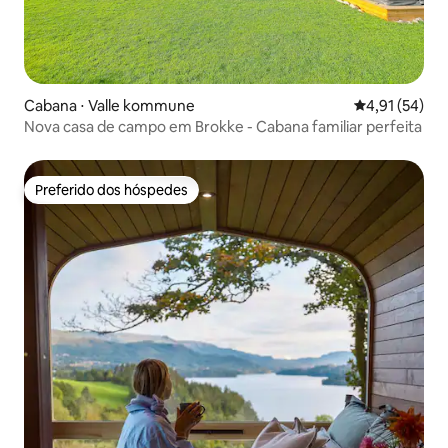
Cabana ⋅ Valle kommune
4,91 de uma a
4,91 (54)
Nova casa de campo em Brokke - Cabana familiar perfeita
Preferido dos hóspedes
Preferido dos hóspedes