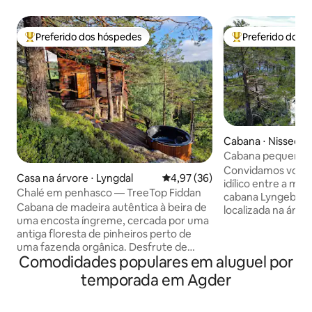
Preferido dos hóspedes
Preferido dos 
Entre os melhores preferidos dos hóspedes
Entre os melhore
Cabana ⋅ Nissedal
Cabana pequena e
montanhas e lago
Convidamos você
Casa na árvore ⋅ Lyngdal
4,97 de uma avaliação média de
4,97 (36)
idílico entre a mo
Chalé em penhasco — TreeTop Fiddan
cabana Lyngebu d
Cabana de madeira autêntica à beira de
localizada na área
uma encosta íngreme, cercada por uma
Ånudsbuoddane, ju
antiga floresta de pinheiros perto de
coração de Telema
uma fazenda orgânica. Desfrute de
cidade de Treungen
Comodidades populares em aluguel por
vistas panorâmicas das copas das
min do centro de e
árvores e do vale a partir de uma
curta distância a p
temporada em Agder
banheira de hidromassagem a lenha ou
montanha). Tamb
da lareira na sala de estar enquanto as
barco a remo, para