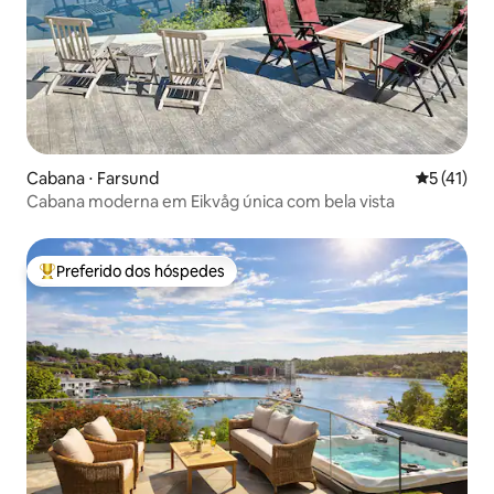
Cabana ⋅ Farsund
5 de uma a
5 (41)
Cabana moderna em Eikvåg única com bela vista
Preferido dos hóspedes
Entre os melhores preferidos dos hóspedes