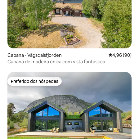
Cabana ⋅ Vågsdalsfjorden
4,96 de uma av
4,96 (90)
Cabana de madeira única com vista fantástica
Preferido dos hóspedes
Preferido dos hóspedes