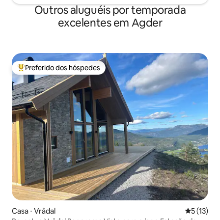
Outros aluguéis por temporada
excelentes em Agder
Preferido dos hóspedes
Entre os melhores preferidos dos hóspedes
Casa ⋅ Vrådal
5 de uma a
5 (13)