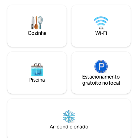
crianças brincam em uma casa na árvore
explorada a partir
separada. O banheiro ao ar livre oferece
tem a melhor vista
uma experiência de queda livre de 7
montanhas com to
metros, e um teleférico transporta
desfrutar da sua e
lenha até a cabana. A Cliff Cabin leva
bem-vindo :) Nossa
você de volta no tempo em uma casa na
Cozinha
Wi-Fi
árvore de 50 m² que acomoda até 7
hóspedes. Uma experiência de
hospedagem única espera por você
Estacionamento
Piscina
gratuito no local
Ar-condicionado