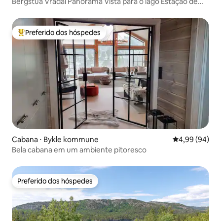
Bergstua Vrådal Panorama Vista para o lago Estação de
esqui Sauna
Preferido dos hóspedes
Entre os melhores preferidos dos hóspedes
Cabana ⋅ Bykle kommune
4,99 de uma av
4,99 (94)
Bela cabana em um ambiente pitoresco
Preferido dos hóspedes
Preferido dos hóspedes