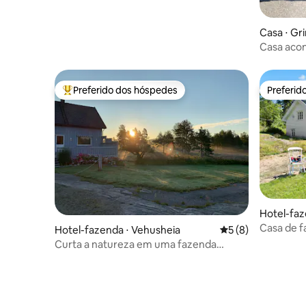
Casa ⋅ Gr
Casa aco
imperturb
Preferido dos hóspedes
Preferid
Entre os melhores preferidos dos hóspedes
Preferid
Hotel-faz
Casa de 
Hotel-fazenda ⋅ Vehusheia
5 de uma avaliação
5 (8)
idílico
Curta a natureza em uma fazenda
aconchegante em Åmli, Agder