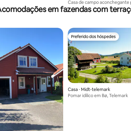
Casa de campo aconchegante 
Acomodações em fazendas com terraç
histórico Canal de Telemark
Preferido dos hóspedes
Preferido dos hóspedes
Casa ⋅ Midt-telemark
Pomar idílico em Bø, Telemark
média de 5, 16 avaliações