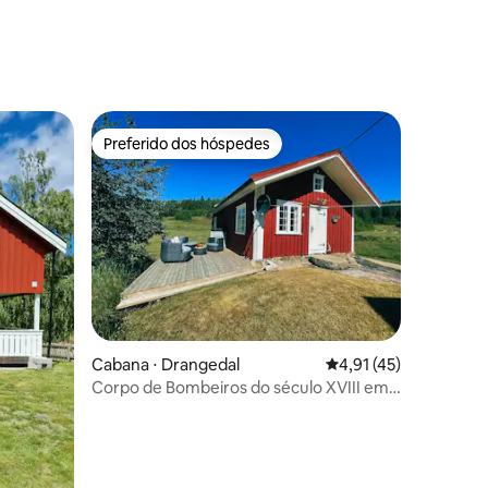
ções
Preferido dos hóspedes
Preferido dos hóspedes
ções
Cabana ⋅ Drangedal
4,91 de uma avaliação
4,91 (45)
Corpo de Bombeiros do século XVIII em
um ambiente cênico