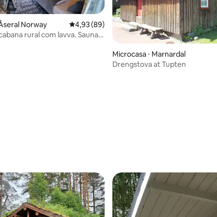
Åseral Norway
4,93 de uma avaliação média de 5, 89 avalia
4,93 (89)
abana rural com lavva. Sauna,
enha. Cães são permitidos.
Microcasa ⋅ Marnardal
Drengstova at Tupten
média de 5, 27 avaliações
st
st