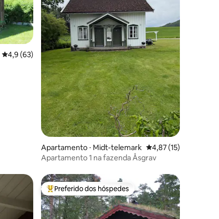
ções
4,9 de uma avaliação média de 5, 63 avaliações
4,9 (63)
Apartamento ⋅ Midt-telemark
4,87 de uma avaliação
4,87 (15)
Apartamento 1 na fazenda Åsgrav
Preferido dos hóspedes
Entre os melhores preferidos dos hóspedes