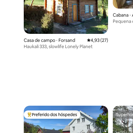
Cabana ⋅ 
Pequena c
fogão a l
Casa de campo ⋅ Forsand
4,93 de uma avaliação 
4,93 (27)
Haukali 333, slowlife Lonely Planet
Preferido dos hóspedes
Superho
Entre os melhores preferidos dos hóspedes
Superho