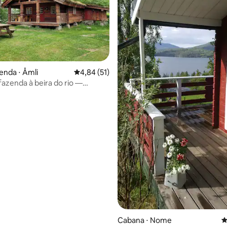
média de 5, 46 avaliações
enda ⋅ Åmli
4,84 de uma avaliação média de 5, 51 avalia
4,84 (51)
fazenda à beira do rio —
conchegante com sauna
Cabana ⋅ Nome
4