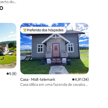
perto do
o
Preferido dos hóspedes
Entre os melhores preferidos dos hóspedes
5 de uma avaliação média de 5, 8 avaliações
5 (8)
Casa ⋅ Midt-telemark
4,91 de uma avaliação
4,91 (34)
Casa idílica em uma fazenda de cavalos
tranquila