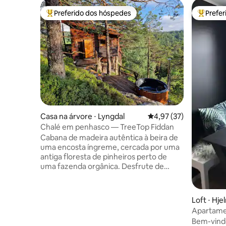
Preferido dos hóspedes
Prefe
Entre os melhores preferidos dos hóspedes
Entre os
Casa na árvore ⋅ Lyngdal
4,97 de uma avaliação 
4,97 (37)
Chalé em penhasco — TreeTop Fiddan
Cabana de madeira autêntica à beira de
uma encosta íngreme, cercada por uma
antiga floresta de pinheiros perto de
uma fazenda orgânica. Desfrute de
vistas panorâmicas das copas das
árvores e do vale a partir de uma
banheira de hidromassagem a lenha ou
Loft ⋅ Hj
da lareira na sala de estar enquanto as
Apartamen
crianças brincam em uma casa na árvore
deslumbr
Bem-vindo 
separada. O banheiro ao ar livre oferece