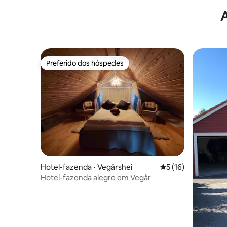
Preferido dos hóspedes
Preferido dos hóspedes
Hotel-fazenda ⋅ Vegårshei
5 de uma avaliação 
5 (16)
Hotel-fazenda alegre em Vegår