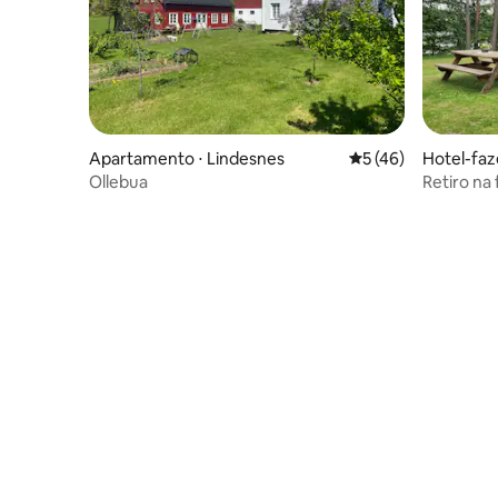
Apartamento ⋅ Lindesnes
5 de uma avaliação 
5 (46)
Hotel-faz
Ollebua
Retiro na 
Cabana a