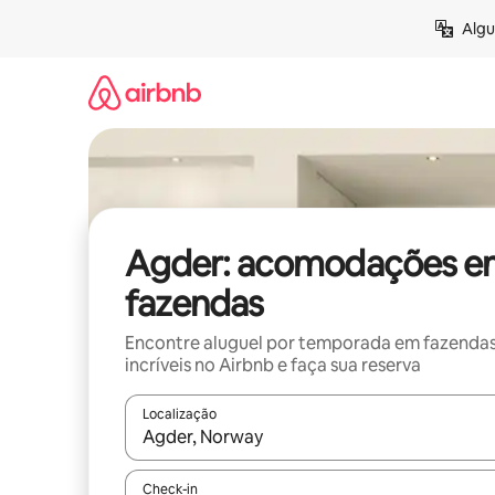
Pular
Algu
para
o
conteúdo
Agder: acomodações e
fazendas
Encontre aluguel por temporada em fazenda
incríveis no Airbnb e faça sua reserva
Localização
Quando os resultados estiverem disponíveis, expl
Check-in