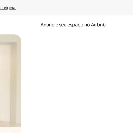
 original
Anuncie seu espaço no Airbnb
 deslizando o dedo na tela.