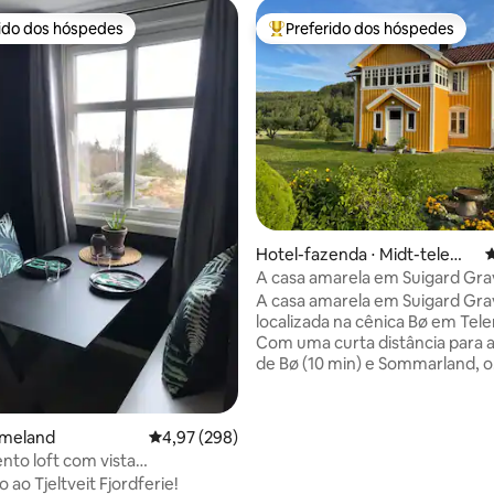
rido dos hóspedes
Preferido dos hóspedes
 melhores preferidos dos hóspedes
Entre os melhores preferidos d
média de 5, 37 avaliações
Hotel-fazenda ⋅ Midt-telema
4
rk
A casa amarela em Suigard Gr
A casa amarela em Suigard Gra
localizada na cênica Bø em Tel
Com uma curta distância para a
de Bø (10 min) e Sommarland, o
Telemarkskanalen, Høyt og Lavt
centro de esqui Lifjell e muitas 
caminhadas nas montanhas. 
elmeland
4,97 de uma avaliação média de 5, 298 avalia
4,97 (298)
fica a apenas 30 minutos de Sel
to loft com vista
muitos festivais e eventos que
ante
ao Tjeltveit Fjordferie!
acontecem lá. Aqui no Suigard Grave