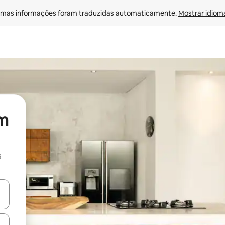
mas informações foram traduzidas automaticamente. 
Mostrar idioma
m
s
ore-os usando as seta para cima e para baixo do teclado ou tocando e