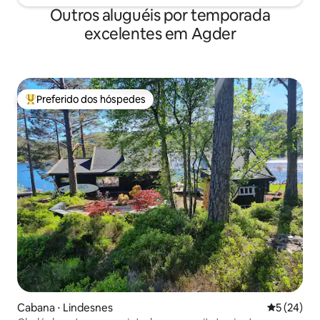
Outros aluguéis por temporada
excelentes em Agder
Preferido dos hóspedes
Entre os melhores preferidos dos hóspedes
Cabana ⋅ Lindesnes
5 de uma a
5 (24)