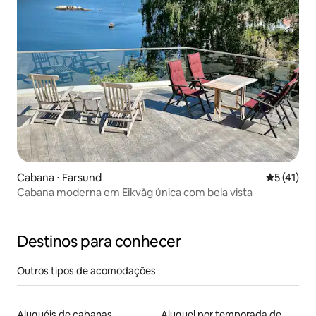
Cabana ⋅ Farsund
5 de uma a
5 (41)
Cabana moderna em Eikvåg única com bela vista
Destinos para conhecer
Outros tipos de acomodações
Aluguéis de cabanas
Aluguel por temporada de microcasas