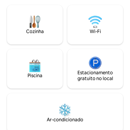
repouso e ame o que você tem✨ A
explorada a partir
cabana está equipada com cozinha ( 2
tem a melhor vista
pratos quentes, pia, geladeira e tudo o
montanhas com to
que você precisa.) A máquina de café
desfrutar da sua e
está pronta para uso, as camas estão
bem-vindo :) Nossa
arrumadas e as toalhas estão prontas.
Cozinha
Wi-Fi
Ótimas oportunidades de caminhada na
floresta, nas montanhas ou ao longo das
praias de Nisser.
Estacionamento
Piscina
gratuito no local
Ar-condicionado