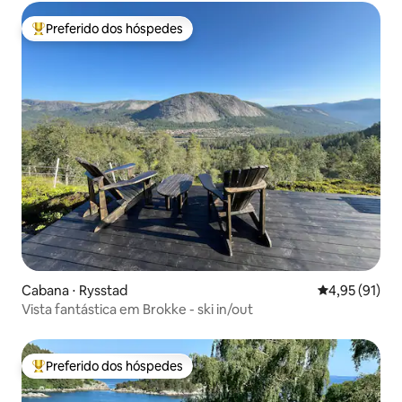
Preferido dos hóspedes
Entre os melhores preferidos dos hóspedes
Cabana ⋅ Rysstad
4,95 de uma a
4,95 (91)
Vista fantástica em Brokke - ski in/out
Preferido dos hóspedes
Entre os melhores preferidos dos hóspedes