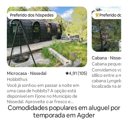
Preferido dos hóspedes
Preferido dos 
Preferido dos hóspedes
Entre os melhore
Cabana ⋅ Nissedal
Cabana pequena e
montanhas e lago
Convidamos você
Microcasa ⋅ Nissedal
4,91 de uma avaliação média de 
4,91 (105)
idílico entre a mo
Hobbithus
cabana Lyngebu d
Você já sonhou em passar a noite em
localizada na área
uma casa de hobbits? A opção está
Ånudsbuoddane, ju
disponível em Fjone no Município de
coração de Telema
Nissedal. Aproveite o ar fresco e
cidade de Treungen
Comodidades populares em aluguel por
observe as estrelas. Abrace-se em um
min do centro de e
cobertor. Sorria e sorria muito. Desfrute
curta distância a p
temporada em Agder
de boa comida em boa companhia.
montanha). Tamb
Encontre sua frequência cardíaca em
barco a remo, para