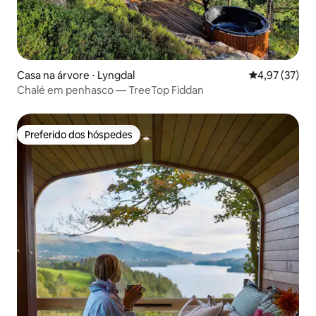
Casa na árvore ⋅ Lyngdal
4,97 de uma a
4,97 (37)
Chalé em penhasco — TreeTop Fiddan
Preferido dos hóspedes
Preferido dos hóspedes