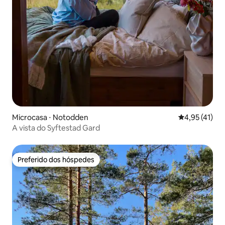
Microcasa ⋅ Notodden
4,95 de uma a
4,95 (41)
A vista do Syftestad Gard
Preferido dos hóspedes
Preferido dos hóspedes