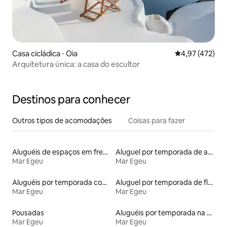
Casa cicládica ⋅ Oia
4,97 de uma av
4,97 (472)
Arquitetura única: a casa do escultor
Destinos para conhecer
Outros tipos de acomodações
Coisas para fazer
Aluguéis de espaços em frente à praia
Aluguel por temporada de apart-hotéis
Mar Egeu
Mar Egeu
Aluguéis por temporada com banheira de hidromassagem
Aluguel por temporada de flats
Mar Egeu
Mar Egeu
Pousadas
Aluguéis por temporada na orla
Mar Egeu
Mar Egeu