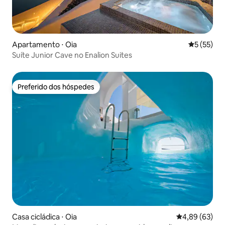
Apartamento ⋅ Oia
5 de uma a
5 (55)
Suíte Junior Cave no Enalion Suites
Preferido dos hóspedes
Preferido dos hóspedes
Casa cicládica ⋅ Oia
4,89 de uma a
4,89 (63)