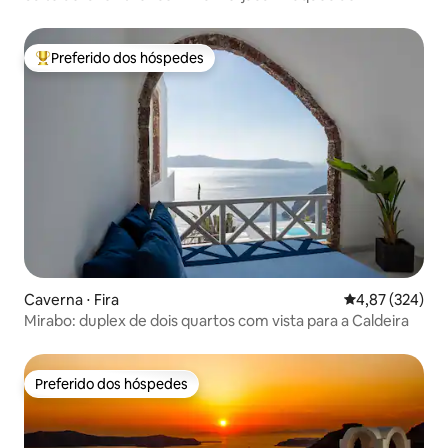
Preferido dos hóspedes
Entre os melhores preferidos dos hóspedes
Caverna ⋅ Fira
4,87 de uma av
4,87 (324)
Mirabo: duplex de dois quartos com vista para a Caldeira
Preferido dos hóspedes
Preferido dos hóspedes