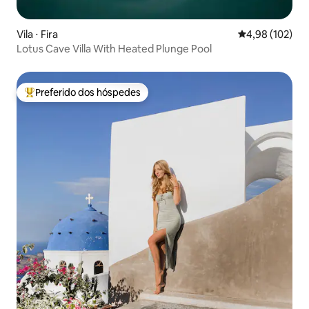
Vila ⋅ Fira
4,98 de uma av
4,98 (102)
Lotus Cave Villa With Heated Plunge Pool
Preferido dos hóspedes
Entre os melhores preferidos dos hóspedes