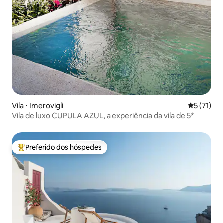
Vila ⋅ Imerovigli
5 de uma a
5 (71)
Vila de luxo CÚPULA AZUL, a experiência da vila de 5*
Preferido dos hóspedes
Entre os melhores preferidos dos hóspedes