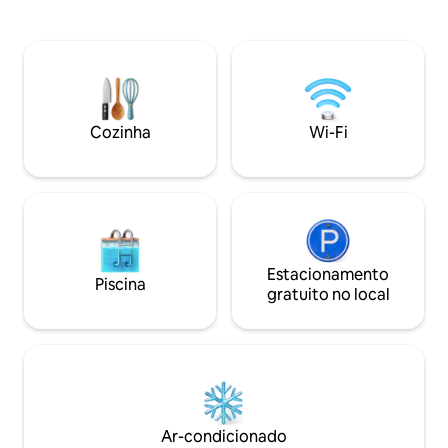
equipado com todas as comodidades,
de estar internas e ext
cesta de boas-vindas, serviço diário de
de café da manhã 
limpeza/piscina, gerente de villa para
arrumação diária e
ajudar com todas as atividades Outras
da sua piscina priv
villas: Island blue, Eternity, Serenity,
vistas do pôr do so
Captains blue, Secret garden, Sailing &
Sky blue Flexível em cancelamentos
Cozinha
Wi-Fi
relacionados à pandemia!
Estacionamento
Piscina
gratuito no local
Ar-condicionado