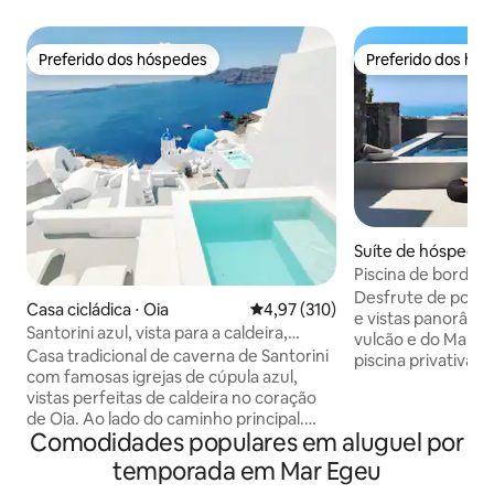
Preferido dos hóspedes
Preferido dos hó
Preferido dos hóspedes
Preferido dos hó
Suíte de hóspedes
Kallistis
Piscina de borda inf
Vista para o mar
Desfrute de pores
Casa cicládica ⋅ Oia
4,97 de uma avaliação média de 
4,97 (310)
e vistas panorâmic
Santorini azul, vista para a caldeira,
vulcão e do Mar Eg
piscina privativa
Casa tradicional de caverna de Santorini
piscina privativa e do ter
com famosas igrejas de cúpula azul,
em Pyrgos, a Vista
vistas perfeitas de caldeira no coração
privacidade, confo
de Oia. Ao lado do caminho principal.
todos os cantos de Sant
Comodidades populares em aluguel por
Piscina de mergulho privada aquecida
dispõe de 2 quarto
com vista panorâmica. Ao lado da Ilha
banheiros modern
temporada em Mar Egeu
Azul, Serenity & Eternity. Totalmente
totalmente equipa