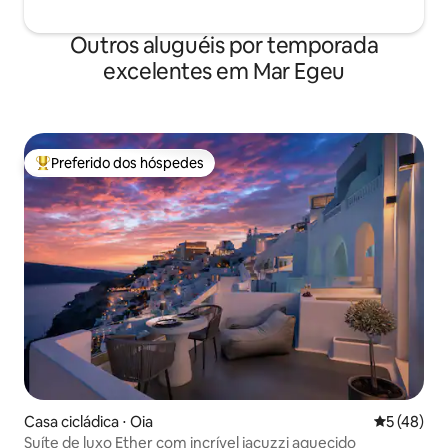
Outros aluguéis por temporada
excelentes em Mar Egeu
Preferido dos hóspedes
Entre os melhores preferidos dos hóspedes
Casa cicládica ⋅ Oia
5 de uma a
5 (48)
Suíte de luxo Ether com incrível jacuzzi aquecido