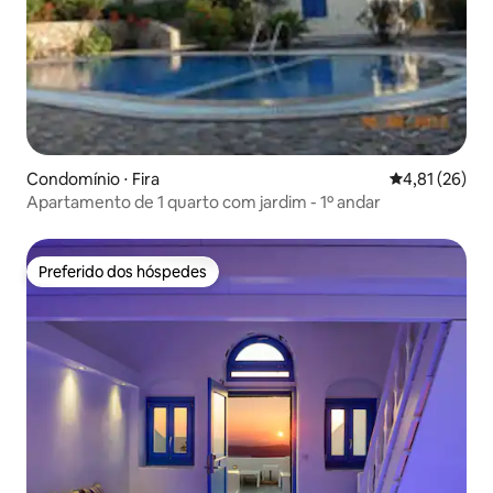
Condomínio ⋅ Fira
4,81 de uma a
4,81 (26)
Apartamento de 1 quarto com jardim - 1º andar
Preferido dos hóspedes
Preferido dos hóspedes