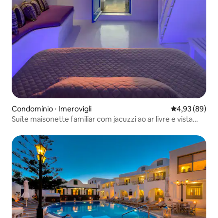
Condomínio ⋅ Imerovigli
4,93 de uma a
4,93 (89)
Suíte maisonette familiar com jacuzzi ao ar livre e vista
para o mar e o pôr do sol