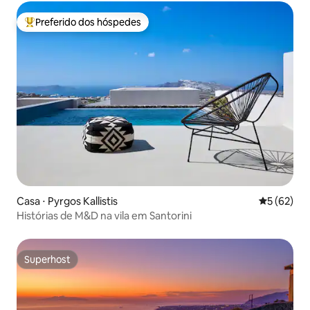
Preferido dos hóspedes
Entre os melhores preferidos dos hóspedes
Casa ⋅ Pyrgos Kallistis
5 de uma a
5 (62)
Histórias de M&D na vila em Santorini
Superhost
Superhost