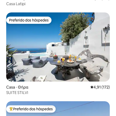
Casa Latipi
Preferido dos hóspedes
Preferido dos hóspedes
Casa ⋅ Θήρα
4,91 de uma av
4,91 (172)
SUITE STILVI
Preferido dos hóspedes
Entre os melhores preferidos dos hóspedes