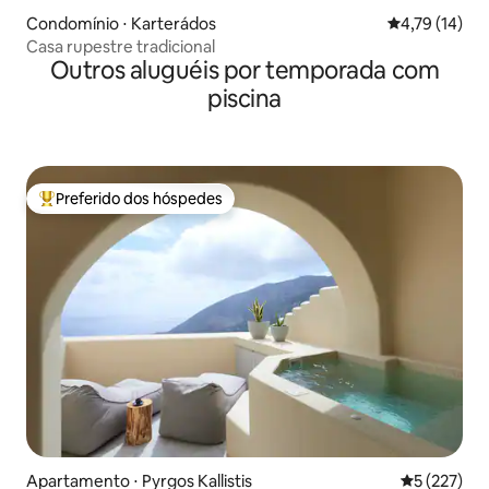
Condomínio ⋅ Karterádos
4,79 de uma a
4,79 (14)
Casa rupestre tradicional
Outros aluguéis por temporada com
piscina
Preferido dos hóspedes
Entre os melhores preferidos dos hóspedes
Apartamento ⋅ Pyrgos Kallistis
5 de uma av
5 (227)