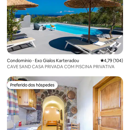
Condomínio ⋅ Exo Gialos Karteradou
4,79 de uma av
4,79 (104)
CAVE SAND CASA PRIVADA COM PISCINA PRIVATIVA
Preferido dos hóspedes
Preferido dos hóspedes