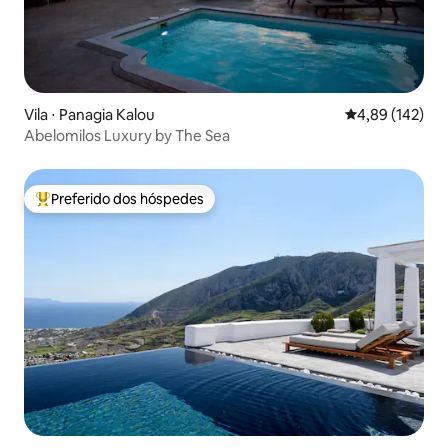
Vila ⋅ Panagia Kalou
4,89 de uma av
4,89 (142)
Abelomilos Luxury by The Sea
Preferido dos hóspedes
Entre os melhores preferidos dos hóspedes