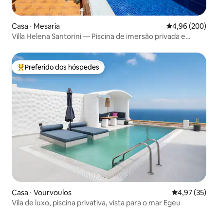
Casa ⋅ Mesaria
4,96 de uma ava
4,96 (200)
Villa Helena Santorini — Piscina de imersão privada e
churrasco
Preferido dos hóspedes
Entre os melhores preferidos dos hóspedes
Casa ⋅ Vourvoulos
4,97 de uma a
4,97 (35)
Vila de luxo, piscina privativa, vista para o mar Egeu