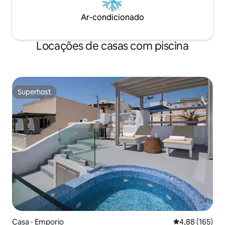
Ar-condicionado
Locações de casas com piscina
Superhost
Superhost
Casa ⋅ Emporio
4,88 de uma av
4,88 (165)