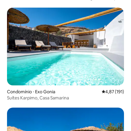
o jardim "Baxedes"
Condomínio ⋅ Exo Gonia
4,87 de uma av
4,87 (191)
Suítes Karpimo, Casa Samarina