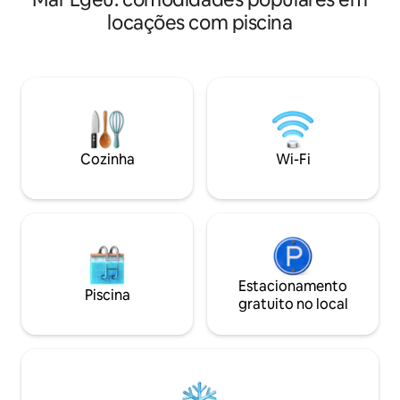
dispõe de 2 quarto
com vista panorâmica. Ao lado da Ilha
banheiros modern
locações com piscina
Azul, Serenity & Eternity. Totalmente
totalmente equipa
equipado com todas as comodidades,
de estar internas e ext
cesta de boas-vindas, serviço diário de
de café da manhã 
limpeza/piscina, gerente de villa para
arrumação diária e
ajudar com todas as atividades Outras
da sua piscina priv
villas: Island blue, Eternity, Serenity,
vistas do pôr do so
Captains blue, Secret garden, Sailing &
Sky blue Flexível em cancelamentos
Cozinha
Wi-Fi
relacionados à pandemia!
Estacionamento
Piscina
gratuito no local