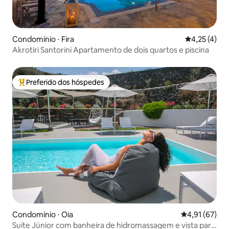
Condomínio ⋅ Fira
4,25 de uma 
4,25 (4)
Akrotiri Santorini Apartamento de dois quartos e piscina
Preferido dos hóspedes
Entre os melhores preferidos dos hóspedes
Condomínio ⋅ Oia
4,91 de uma a
4,91 (67)
Suíte Júnior com banheira de hidromassagem e vista para