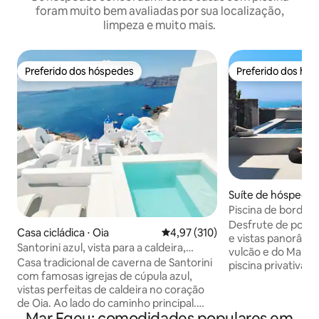
foram muito bem avaliadas por sua localização,
limpeza e muito mais.
Preferido dos hóspedes
Preferido dos hó
Preferido dos hóspedes
Preferido dos hó
Suíte de hóspedes
Kallistis
Piscina de borda inf
Vista para o mar
Desfrute de pores
Casa cicládica ⋅ Oia
4,97 de uma avaliação média de 
4,97 (310)
e vistas panorâmic
Santorini azul, vista para a caldeira,
vulcão e do Mar Eg
piscina privativa
Casa tradicional de caverna de Santorini
piscina privativa e do ter
com famosas igrejas de cúpula azul,
em Pyrgos, a Vista
vistas perfeitas de caldeira no coração
privacidade, confo
de Oia. Ao lado do caminho principal.
todos os cantos de Sant
Mar Egeu: comodidades populares em
Piscina de mergulho privada aquecida