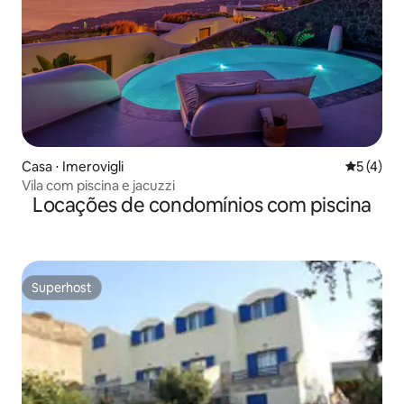
Casa ⋅ Imerovigli
5 de uma 
5 (4)
Vila com piscina e jacuzzi
Locações de condomínios com piscina
Superhost
Superhost