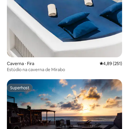
Caverna ⋅ Fira
4,89 de uma av
4,89 (251)
Estúdio na caverna de Mirabo
Superhost
Superhost