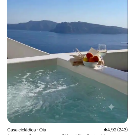
Casa cicládica ⋅ Oia
4,92 de uma av
4,92 (243)