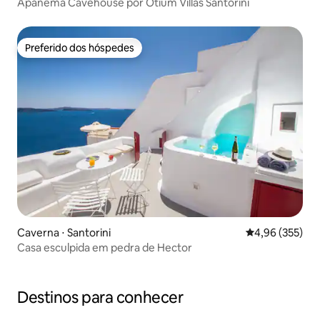
Apanema Cavehouse por Otium Villas Santorini
Preferido dos hóspedes
Preferido dos hóspedes
Caverna ⋅ Santorini
4,96 de uma av
4,96 (355)
Casa esculpida em pedra de Hector
Destinos para conhecer