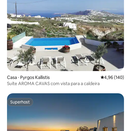
Casa ⋅ Pyrgos Kallistis
4,96 de uma av
4,96 (140)
Suíte AROMA CAVAS com vista para a caldeira
Superhost
Superhost