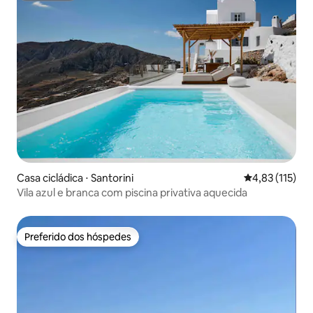
Casa cicládica ⋅ Santorini
4,83 de uma av
4,83 (115)
Vila azul e branca com piscina privativa aquecida
Preferido dos hóspedes
Preferido dos hóspedes