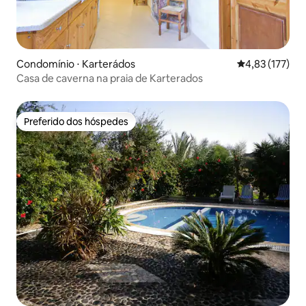
Condomínio ⋅ Karterádos
4,83 de uma av
4,83 (177)
Casa de caverna na praia de Karterados
Preferido dos hóspedes
Preferido dos hóspedes