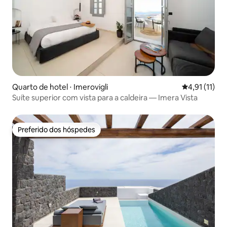
Quarto de hotel ⋅ Imerovigli
4,91 de uma a
4,91 (11)
Suíte superior com vista para a caldeira — Imera Vista
Preferido dos hóspedes
Preferido dos hóspedes