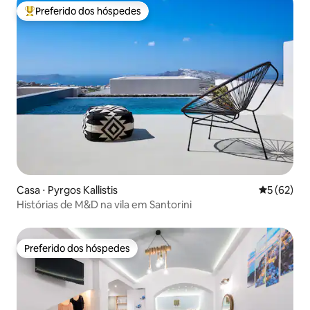
Preferido dos hóspedes
Entre os melhores preferidos dos hóspedes
Casa ⋅ Pyrgos Kallistis
5 de uma a
5 (62)
Histórias de M&D na vila em Santorini
Preferido dos hóspedes
Preferido dos hóspedes