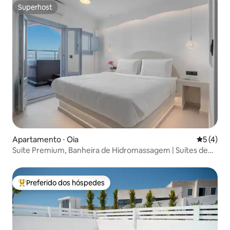
Superhost
Superhost
Apartamento ⋅ Oia
5 de uma 
5 (4)
Suíte Premium, Banheira de Hidromassagem | Suítes de
Luxo Sole d'
Preferido dos hóspedes
Entre os melhores preferidos dos hóspedes