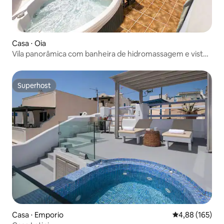
Casa ⋅ Oia
Vila panorâmica com banheira de hidromassagem e vista
para o mar de Caldera
Superhost
Superhost
Casa ⋅ Emporio
4,88 de uma av
4,88 (165)