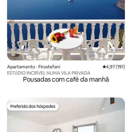
Apartamento ⋅ Firostefani
4,97 de uma av
4,97 (191)
ESTÚDIO INCRÍVEL NUMA VILA PRIVADA
Pousadas com café da manhã
Preferido dos hóspedes
Preferido dos hóspedes