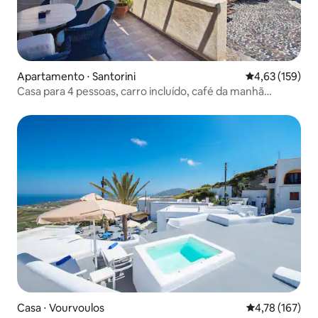
Apartamento ⋅ Santorini
4,63 de uma av
4,63 (159)
Casa para 4 pessoas, carro incluído, café da manhã
(piscina aquecida)
Casa ⋅ Vourvoulos
4,78 de uma av
4,78 (167)