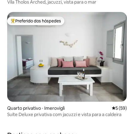
Vila Tholos Arched, jacuzzi, vista para o mar
Preferido dos hóspedes
Entre os melhores preferidos dos hóspedes
Quarto privativo ⋅ Imerovigli
5 de uma a
5 (59)
Suíte Deluxe privativa com jacuzzi e vista para a caldeira