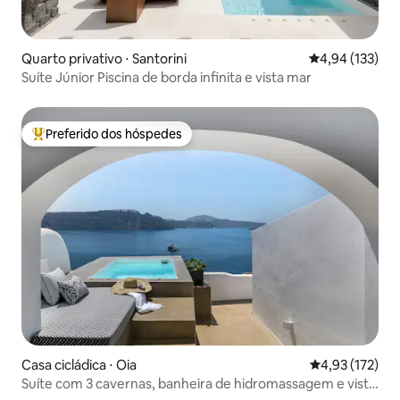
Quarto privativo ⋅ Santorini
4,94 de uma av
4,94 (133)
Suíte Júnior Piscina de borda infinita e vista mar
Preferido dos hóspedes
Entre os melhores preferidos dos hóspedes
Casa cicládica ⋅ Oia
4,93 de uma av
4,93 (172)
Suíte com 3 cavernas, banheira de hidromassagem e vista