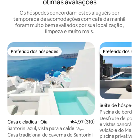
ótimas avaliações
Os hóspedes concordam: estes aluguéis por
temporada de acomodações com café da manhã
foram muito bem avaliados por sua localização,
limpeza e muito mais.
Preferido dos hóspedes
Preferido dos hó
Preferido dos hóspedes
Preferido dos hó
Suíte de hóspedes
Kallistis
Piscina de borda inf
Vista para o mar
Desfrute de pores
Casa cicládica ⋅ Oia
4,97 de uma avaliação média de 
4,97 (310)
e vistas panorâmic
Santorini azul, vista para a caldeira,
vulcão e do Mar Eg
piscina privativa
Casa tradicional de caverna de Santorini
piscina privativa e do ter