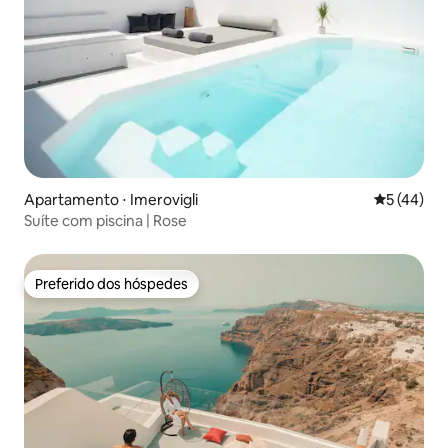
Apartamento ⋅ Imerovigli
5 de uma a
5 (44)
Suíte com piscina | Rose
Preferido dos hóspedes
Preferido dos hóspedes