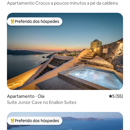
Apartamento Crocus a poucos minutos a pé da caldeira
Preferido dos hóspedes
Entre os melhores preferidos dos hóspedes
Apartamento ⋅ Oia
5 de uma a
5 (55)
Suíte Junior Cave no Enalion Suites
Preferido dos hóspedes
Entre os melhores preferidos dos hóspedes