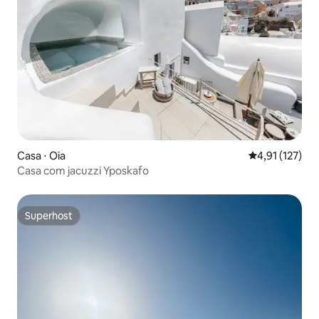
Casa ⋅ Oia
4,91 de uma av
4,91 (127)
Casa com jacuzzi Yposkafo
Superhost
Superhost