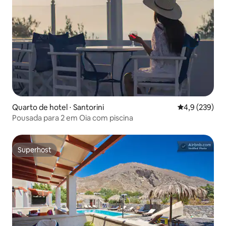
Quarto de hotel ⋅ Santorini
4,9 de uma av
4,9 (239)
Pousada para 2 em Oia com piscina
Superhost
Superhost