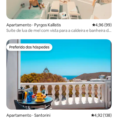
Apartamento ⋅ Pyrgos Kallistis
4,96 de uma av
4,96 (99)
Suíte de lua de mel com vista para a caldeira e banheira de
hidromassagem
Preferido dos hóspedes
Preferido dos hóspedes
Apartamento ⋅ Santorini
4,92 de uma av
4,92 (138)