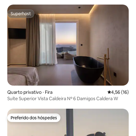
para a caldeira em Oia
Superhost
Superhost
Quarto privativo ⋅ Fira
4,56 de uma a
4,56 (16)
Suíte Superior Vista Caldeira Nº 6 Damigos Caldera W
Preferido dos hóspedes
Preferido dos hóspedes