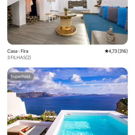
Casa ⋅ Fira
4,73 de uma av
4,73 (316)
3 FILHAS(2)
Superhost
Superhost