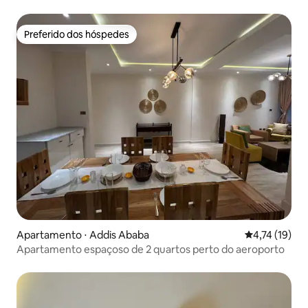
Preferido dos hóspedes
Preferido dos hóspedes
Apartamento ⋅ Addis Ababa
4,74 de uma a
4,74 (19)
Apartamento espaçoso de 2 quartos perto do aeroporto