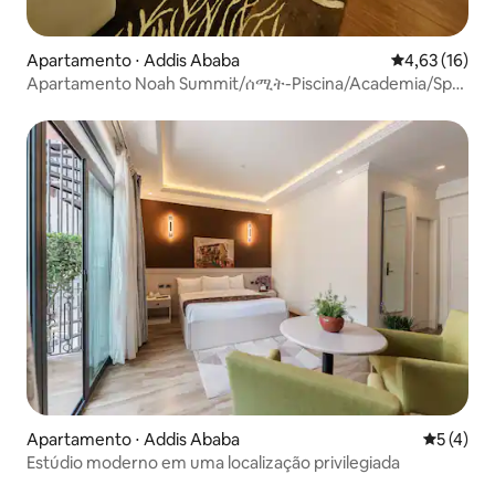
Apartamento ⋅ Addis Ababa
4,63 de uma a
4,63 (16)
Apartamento Noah Summit/ሰሚት-Piscina/Academia/Spa
disponíveis
Apartamento ⋅ Addis Ababa
5 de uma 
5 (4)
Estúdio moderno em uma localização privilegiada