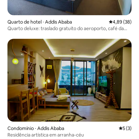
Quarto de hotel ⋅ Addis Ababa
4,89 de uma a
4,89 (38)
Quarto deluxe: traslado gratuito do aeroporto, café da
manhã e academia
Condomínio ⋅ Addis Ababa
5 de uma 
5 (3)
Residência artística em arranha-céu