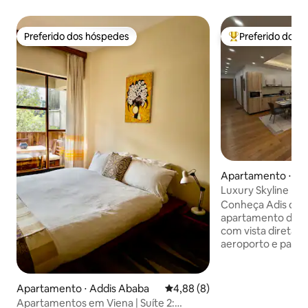
Preferido dos hóspedes
Preferido dos 
Preferido dos hóspedes
Entre os melhore
Apartamento ⋅ Ad
Luxury Skyline | Vi
Bole | 3 quartos
Conheça Adis de c
apartamento de 3 
com vista direta pa
aeroporto e para 
panorâmico da cid
coração de Bole, 
Aeroporto Internac
Apartamento ⋅ Addis Ababa
4,88 de uma avaliação média d
4,88 (8)
apartamento é perf
Apartamentos em Viena | Suíte 2: