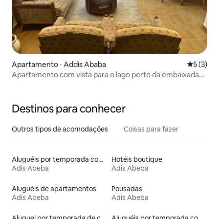
Apartamento ⋅ Addis Ababa
5 de uma 
5 (3)
Apartamento com vista para o lago perto da embaixada
britânica
Destinos para conhecer
Outros tipos de acomodações
Coisas para fazer
Aluguéis por temporada com banheira de hidromassagem
Hotéis boutique
Adis Abeba
Adis Abeba
Aluguéis de apartamentos
Pousadas
Adis Abeba
Adis Abeba
Aluguel por temporada de casas de hóspedes
Aluguéis por temporada com sauna