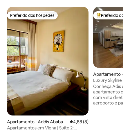
Preferido dos hóspedes
Preferido dos 
Preferido dos hóspedes
Entre os melhore
Apartamento ⋅ Ad
Luxury Skyline | Vi
Bole | 3 quartos
Conheça Adis de c
apartamento de 3 
com vista direta pa
aeroporto e para 
panorâmico da cid
coração de Bole, 
Aeroporto Internac
Apartamento ⋅ Addis Ababa
4,88 de uma avaliação média d
4,88 (8)
apartamento é perf
Apartamentos em Viena | Suíte 2: