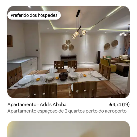
Preferido dos hóspedes
Preferido dos hóspedes
Apartamento ⋅ Addis Ababa
4,74 de uma a
4,74 (19)
Apartamento espaçoso de 2 quartos perto do aeroporto