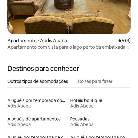
Apartamento ⋅ Addis Ababa
5 de uma 
5 (3)
Apartamento com vista para o lago perto da embaixada
britânica
Destinos para conhecer
Outros tipos de acomodações
Coisas para fazer
Aluguéis por temporada com banheira de hidromassagem
Hotéis boutique
Adis Abeba
Adis Abeba
Aluguéis de apartamentos
Pousadas
Adis Abeba
Adis Abeba
Aluguel por temporada de casas de hóspedes
Aluguéis por temporada com sauna