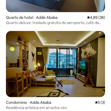
Quarto de hotel ⋅ Addis Ababa
4,89 de uma a
4,89 (38)
Quarto deluxe: traslado gratuito do aeroporto, café da
manhã e academia
Condomínio ⋅ Addis Ababa
5 de uma 
5 (3)
Residência artística em arranha-céu