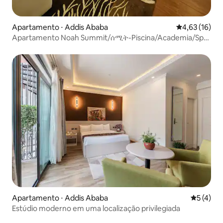
Apartamento ⋅ Addis Ababa
4,63 de uma a
4,63 (16)
Apartamento Noah Summit/ሰሚት-Piscina/Academia/Spa
disponíveis
Apartamento ⋅ Addis Ababa
5 de uma 
5 (4)
Estúdio moderno em uma localização privilegiada