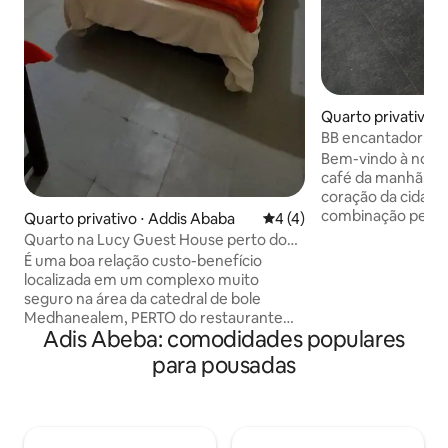
Quarto privativo ⋅
BB encantador: cen
Bem-vindo à noss
café da manhã, com
coração da cidade
combinação perfei
Quarto privativo ⋅ Addis Ababa
4 de uma avaliação média d
4 (4)
comodidade. Nos
Quarto na Lucy Guest House perto do
acessíveis ofere
SELAM CITY MALL Bole
É uma boa relação custo-benefício
modernas, quarto
localizada em um complexo muito
ambiente acolhedo
seguro na área da catedral de bole
você se sentir em
Medhanealem, PERTO do restaurante
com um café da m
Adis Abeba: comodidades populares
kategna atrás do CENTRO COMERCIAL
preparado com ing
DA CIDADE DE SELAM, onde você pode
para pousadas
locais. Vivencie u
obter os melhores cafés como Tomoca
onde o conforto se
e cafés da Abissínia e bons restaurantes
como o Restaurante kategna,Tsige shiro
e Bella a uma curta distância . Também