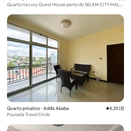
Quarto na Lucy Guest House perto do SELAM CITY MALL
Bole
Quarto privativo ⋅ Addis Ababa
4,33 de uma 
4,33 (3)
Pousada Travel Circle