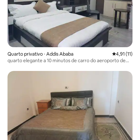
Quarto privativo ⋅ Addis Ababa
4,91 de uma a
4,91 (11)
quarto elegante a 10 minutos de carro do aeroporto de
bole