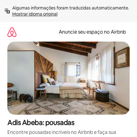
Pular
Algumas informações foram traduzidas automaticamente. 
para
Mostrar idioma original
o
conteúdo
Anuncie seu espaço no Airbnb
Adis Abeba: pousadas
Encontre pousadas incríveis no Airbnb e faça sua