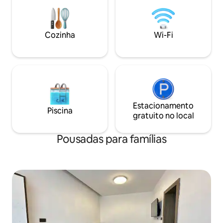
muitos shoppings ,mini mercados
,cinema , zona de jogos, bilheteria da
Emirates,agências de viagens e
academias estão localizados ao nosso
Cozinha
Wi-Fi
redor.
Estacionamento
Piscina
gratuito no local
Pousadas para famílias