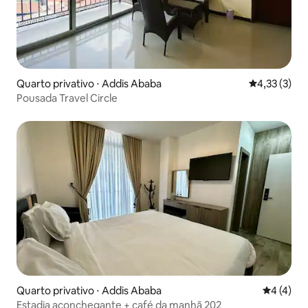
Quarto privativo ⋅ Addis Ababa
4,33 de uma 
4,33 (3)
Pousada Travel Circle
Quarto privativo ⋅ Addis Ababa
4 de uma 
4 (4)
Estadia aconchegante + café da manhã 202