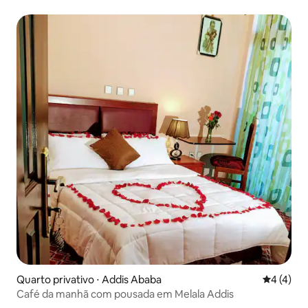
Quarto privativo ⋅ Addis Ababa
4 de uma 
4 (4)
Café da manhã com pousada em Melala Addis