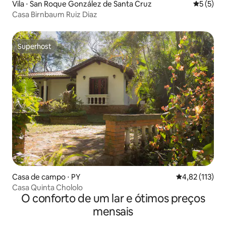
Vila ⋅ San Roque González de Santa Cruz
5 de uma 
5 (5)
Casa Birnbaum Ruiz Diaz
Superhost
Superhost
Casa de campo ⋅ PY
4,82 de uma av
4,82 (113)
Casa Quinta Chololo
O conforto de um lar e ótimos preços
mensais