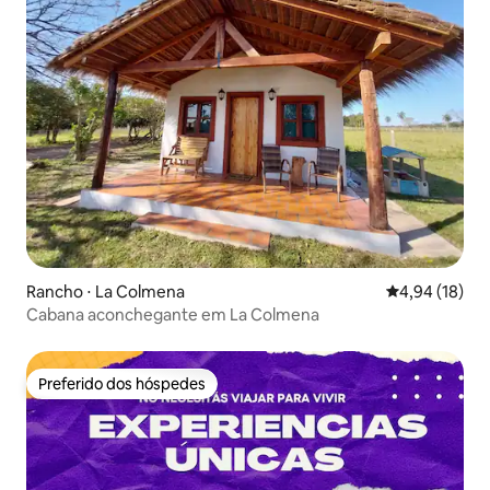
Rancho ⋅ La Colmena
4,94 de uma a
4,94 (18)
Cabana aconchegante em La Colmena
Preferido dos hóspedes
Preferido dos hóspedes