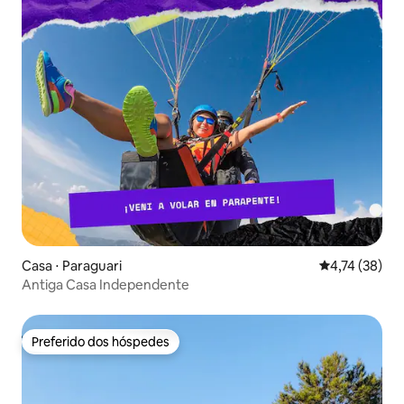
Casa ⋅ Paraguari
4,74 de uma a
4,74 (38)
Antiga Casa Independente
Preferido dos hóspedes
Preferido dos hóspedes