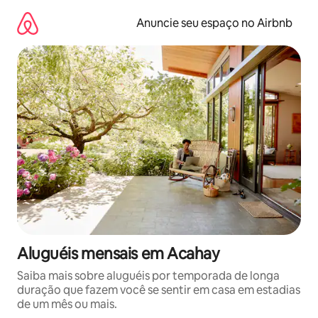
Pular
para
Anuncie seu espaço no Airbnb
o
conteúdo
Aluguéis mensais em Acahay
Saiba mais sobre aluguéis por temporada de longa
duração que fazem você se sentir em casa em estadias
de um mês ou mais.