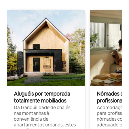
Aluguéis por temporada
Nômades digit
totalmente mobiliados
profissionais 
Da tranquilidade de chalés
Acomodações c
nas montanhas à
para profission
conveniência de
nômades com W
apartamentos urbanos, estes
adequado para 