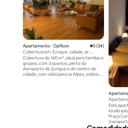
Apartamento ⋅ Opfikon
5 de uma avaliação 
5 (34)
Cobertura em Zurique: cidade, ar-
condicionado, estacionamento
Cobertura de 140 m², ideal para famílias e
eletrônico gratuito, aeroporto
grupos, com 3 quartos, perto do
Aeroporto de Zurique e do centro da
cidade, com vista para os Alpes, solário
iluminado de 22 m², lounge ao ar livre
com churrasqueira elétrica, três mesas
de trabalho móveis com altura ajustável,
Apartame
projetor em estilo cinema e camas reais
Apartame
para até 10 hóspedes – a poucos minutos
centro da
Este apa
de duas estações de trem e restaurantes
localizad
internacionais, supermercados e um
Praça Cen
parque com playground do outro lado da
transport
rua, a apenas 15 minutos do centro de
lago fica