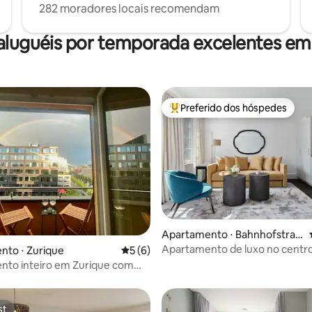
282 moradores locais recomendam
aluguéis por temporada excelentes em
Preferido dos hóspedes
Entre os melhores preferidos d
Apartamento ⋅ Bahnhofstras
se
Apartamento de luxo no centr
média de 5, 52 avaliações
nto ⋅ Zurique
5 de uma avaliação média de 5, 6 avalia
5 (6)
Zurique
nto inteiro em Zurique com
 vista
st