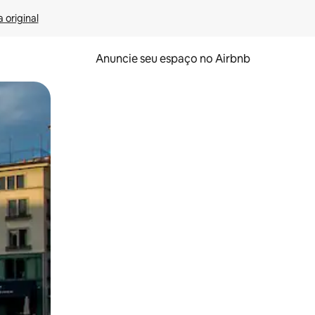
 original
Anuncie seu espaço no Airbnb
 deslizando o dedo na tela.