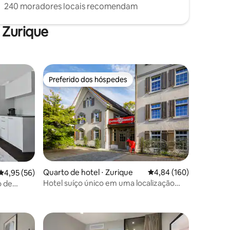
240 moradores locais recomendam
 Zurique
Preferido dos hóspedes
os hóspedes
Preferido dos hóspedes
Quarto de hotel ⋅ Zurique
4,84 de uma avaliação 
4,84 (160)
4,95 de uma avaliação média de 5, 56 avaliações
4,95 (56)
Hotel suíço único em uma localização
o de
ções
tranquila na cidade