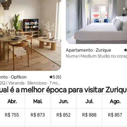
st
 média de 5, 8 avaliações
Apartamento ⋅ Zurique
4
Numa I Medium Studio no cora
Zurique
nto ⋅ Opfikon
5 de uma avaliação média de 5, 6 avalia
5 (6)
Q | Varanda · Silencioso · 7 min
al é a melhor época para visitar Zuriq
orto de ZRH
Abr.
Mai.
Jun.
Jul.
Ago.
R$ 755
R$ 873
R$ 852
R$ 888
R$ 857