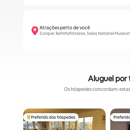
Atrações perto de você
Zurique: Bahnhofstrasse, Swiss National Museum
Aluguel por
Os hóspedes concordam: estas
Preferido dos hóspedes
Preferid
Entre os melhores preferidos dos hóspedes
Preferid