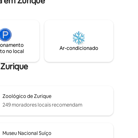
a em Zurique
003) e
agradável
tação de
ar da
 Zurique
o.
 Wi-Fi
ionamento
ara a vida
Ar-condicionado
to no local
gora.
 Zurique
Zoológico de Zurique
249 moradores locais recomendam
Museu Nacional Suíço