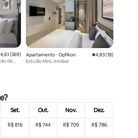
,61 de uma avaliação média de 5, 369 avaliações
4,61 (369)
Apartamento ⋅ Opfikon
4,83 de uma avaliação
4,83 (18)
ção de
Estúdio Mini, minibar
ções
ue?
Set.
Out.
Nov.
Dez.
R$ 816
R$ 744
R$ 709
R$ 786