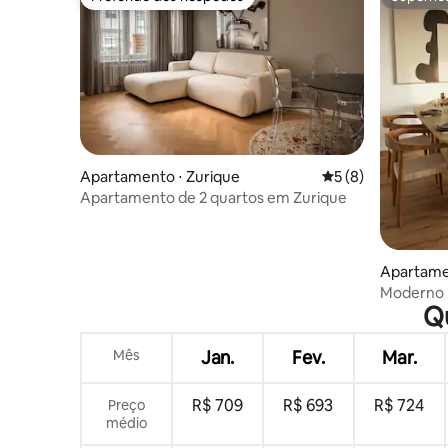
Preferido dos hóspedes
Superho
Apartamento ⋅ Zurique
5 de uma avaliação
5 (8)
Apartamento de 2 quartos em Zurique
Apartame
Moderno 2
Qu
do Aerop
Mês
Jan.
Fev.
Mar.
R$ 709
R$ 693
R$ 724
Preço
médio