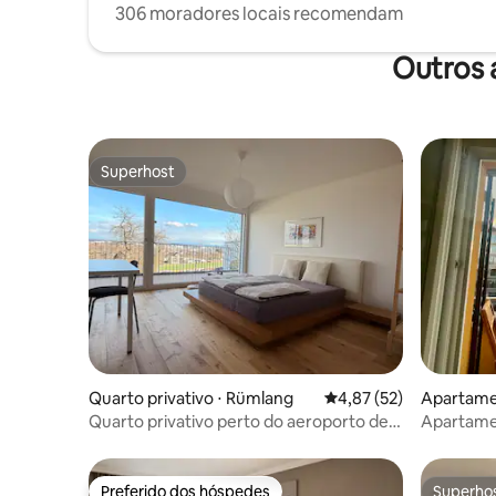
306 moradores locais recomendam
Outros 
Superhost
Superhost
Quarto privativo ⋅ Rümlang
4,87 de uma avaliação 
4,87 (52)
Apartame
Quarto privativo perto do aeroporto de
Apartame
Zurique | Estacionamento gratuito
varanda e
Preferido dos hóspedes
Superho