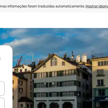
mas informações foram traduzidas automaticamente. 
Mostrar idioma
ore-os usando as seta para cima e para baixo do teclado ou tocando e