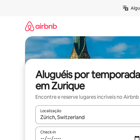
Pular
Algu
para
o
conteúdo
Aluguéis por temporada
em Zurique
Encontre e reserve lugares incríveis no Airbnb
Localização
Quando os resultados estiverem disponíveis, expl
Check-in