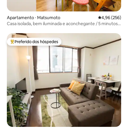
Apartamento ⋅ Matsumoto
4,96 de uma ava
4,96 (256)
Casa isolada, bem iluminada e aconchegante / 5 minutos a
pé da estação de Matsumoto / capacidade máxima de 7
pessoas [Popotel 2 NIKAI]
Preferido dos hóspedes
Entre os melhores preferidos dos hóspedes