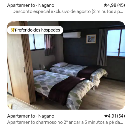
Apartamento ⋅ Nagano
4,98 de uma a
4,98 (45)
Desconto especial exclusivo de agosto [2 minutos a pé
da Estação Nagano] Sala de estar espaçosa para até 4
pessoas, cama confortável, desconto antecipado
Preferido dos hóspedes
Entre os melhores preferidos dos hóspedes
Apartamento ⋅ Nagano
4,91 de uma a
4,91 (54)
Apartamento charmoso no 2º andar a 5 minutos a pé da
rua Nagano.