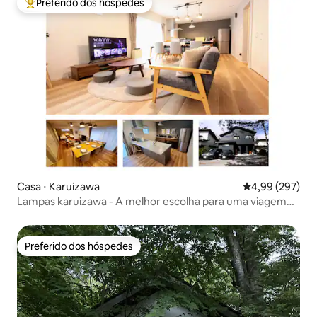
Preferido dos hóspedes
Entre os melhores preferidos dos hóspedes
Casa ⋅ Karuizawa
4,99 de uma ava
4,99 (297)
Lampas karuizawa - A melhor escolha para uma viagem
em família
Preferido dos hóspedes
Preferido dos hóspedes