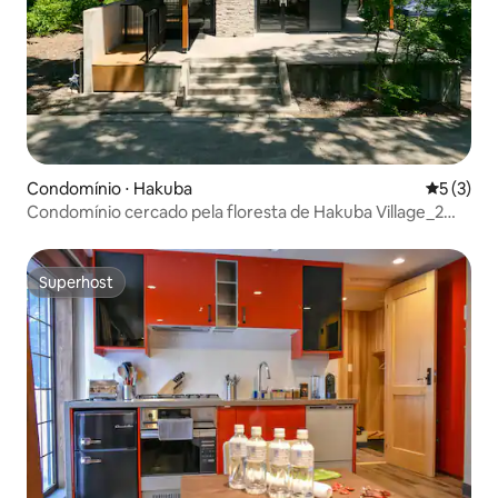
Condomínio ⋅ Hakuba
5 de uma 
5 (3)
Condomínio cercado pela floresta de Hakuba Village_2
quartos (até 5 pessoas)
Superhost
Superhost