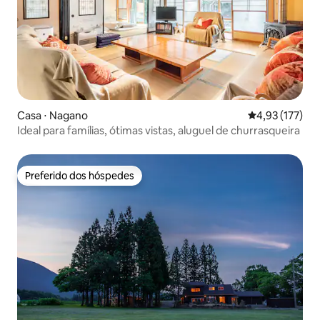
Casa ⋅ Nagano
4,93 de uma av
4,93 (177)
Ideal para famílias, ótimas vistas, aluguel de churrasqueira
Preferido dos hóspedes
Preferido dos hóspedes