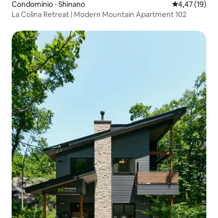
Condomínio ⋅ Shinano
4,47 de uma a
4,47 (19)
La Colina Retreat | Modern Mountain Apartment 102