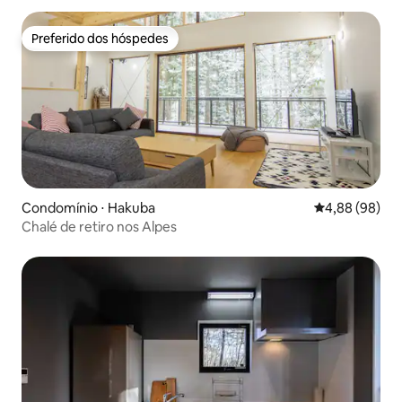
Preferido dos hóspedes
Preferido dos hóspedes
Condomínio ⋅ Hakuba
4,88 de uma av
4,88 (98)
Chalé de retiro nos Alpes