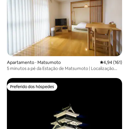
Apartamento ⋅ Matsumoto
4,94 de uma av
4,94 (161)
5 minutos a pé da Estação de Matsumoto | Localização
excelente para turismo | Acomoda até 3 pessoas |
Preferido dos hóspedes
Preferido dos hóspedes