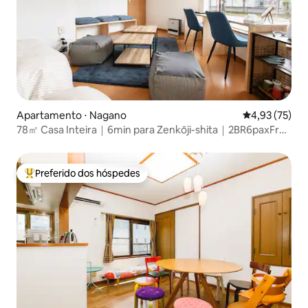
Apartamento ⋅ Nagano
4,93 de uma a
4,93 (75)
78㎡ Casa Inteira｜6min para Zenkōji-shita｜2BR6paxFree
P
Preferido dos hóspedes
Entre os melhores preferidos dos hóspedes