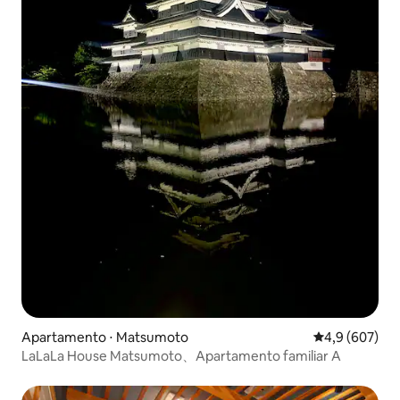
Apartamento ⋅ Matsumoto
4,9 de uma av
4,9 (607)
LaLaLa House Matsumoto、Apartamento familiar A