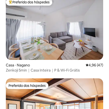
Preferido dos hóspedes
Entre os melhores preferidos dos hóspedes
Casa ⋅ Nagano
4,96 de uma a
4,96 (47)
Zenkoji 5min｜Casa Inteira｜P & Wi-Fi Grátis
Preferido dos hóspedes
Preferido dos hóspedes