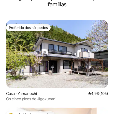
famílias
Preferido dos hóspedes
Preferido dos hóspedes
Casa ⋅ Yamanochi
4,93 de uma av
4,93 (105)
Os cinco picos de Jigokudani