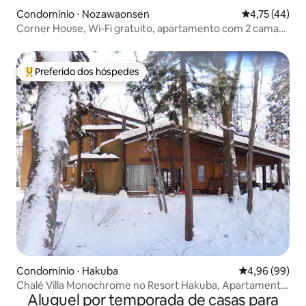
Condomínio ⋅ Nozawaonsen
4,75 de uma a
4,75 (44)
Corner House, Wi-Fi gratuito, apartamento com 2 camas
de solteiro
Preferido dos hóspedes
Entre os melhores preferidos dos hóspedes
Condomínio ⋅ Hakuba
4,96 de uma av
4,96 (99)
Chalé Villa Monochrome no Resort Hakuba, Apartamento
Aluguel por temporada de casas para
Familiar A