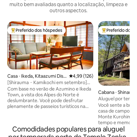
muito bem avaliadas quanto a localização, limpeza e
outros aspectos.
Preferido dos hóspedes
Preferido dos 
Entre os melhores preferidos dos hóspedes
Entre os melhore
Casa ⋅ Ikeda, Kitaazumi Dist
4,99 de uma avaliação média de 
4,99 (126)
rict
[Shirauma・Kamikochi em setembro]
Máximo de 12 pessoas – Casa inteira para
Com base no verão de Azumino e Ikeda
Cabana ⋅ Shinano
alugar | 2 saunas autênticas
Town, a vista dos Alpes do Norte é
Aluguel por tempo
deslumbrante. Você pode desfrutar
Você sente a bri
plenamente de passeios turísticos na
casa de campo na 
montanha nesta época do ano, como
Monte Kurohime?
Kamikochi, Rota Alpina de Tateyama
tempo e memórias
Kurobe, Hakuba e Lagoa Happo.Do final
Comodidades populares para aluguel
seus amigos, as p
de agosto a setembro, o verão é uma
ou com sua família
estação em que você pode desfrutar da