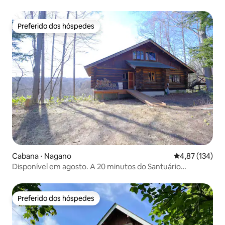
todo, com vista para os Alpes do Norte
Preferido dos hóspedes
Preferido dos hóspedes
Cabana ⋅ Nagano
4,87 de uma av
4,87 (134)
Disponível em agosto. A 20 minutos do Santuário
Togakushi Chusha. Casa de madeira alugada inteira na
cidade de Nagano, província de Nagano, no Planalto
Iizuna. Guest House Komorebi.
Preferido dos hóspedes
Preferido dos hóspedes