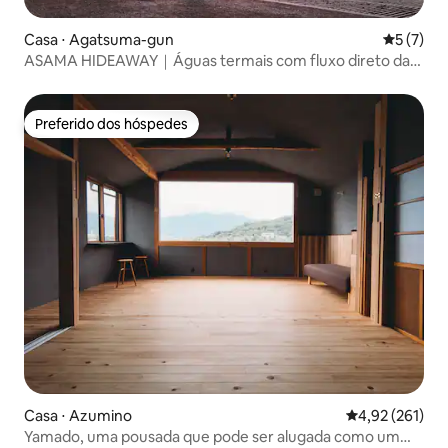
Casa ⋅ Agatsuma-gun
5 de uma 
5 (7)
ASAMA HIDEAWAY｜Águas termais com fluxo direto da
fonte｜Sauna｜Churrasco｜Aluguel do imóvel inteiro｜
Aproximadamente 30 minutos de carro da Estação
Karuizawa
Preferido dos hóspedes
Preferido dos hóspedes
Casa ⋅ Azumino
4,92 de uma av
4,92 (261)
Yamado, uma pousada que pode ser alugada como um