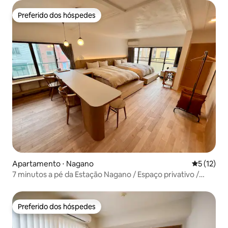
Preferido dos hóspedes
Preferido dos hóspedes
Apartamento ⋅ Nagano
5 de uma a
5 (12)
7 minutos a pé da Estação Nagano / Espaço privativo /
Com cozinha / 40 m² / Até 4 pessoas
Preferido dos hóspedes
Preferido dos hóspedes