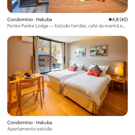
Condomínio ⋅ Hakuba
4,8 de uma a
4,8 (40)
Penke Panke Lodge — Estúdio familiar, café da manhã e
deck
Condomínio ⋅ Hakuba
Apartamento estúdio