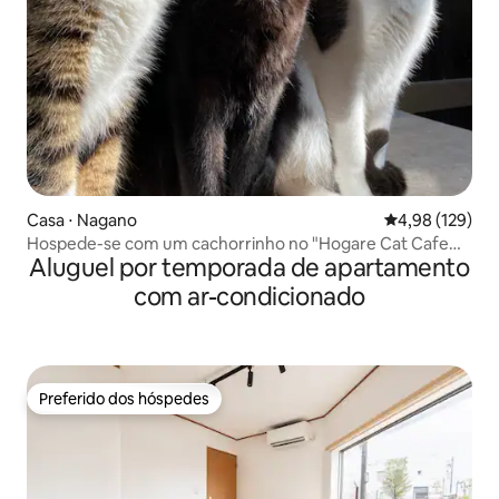
Casa ⋅ Nagano
4,98 de uma av
4,98 (129)
Hospede-se com um cachorrinho no "Hogare Cat Cafe
Aluguel por temporada de apartamento
Waneko Honten" - Apenas um grupo por dia, um pernoite
com café da manhã incluso
com ar-condicionado
Preferido dos hóspedes
Preferido dos hóspedes