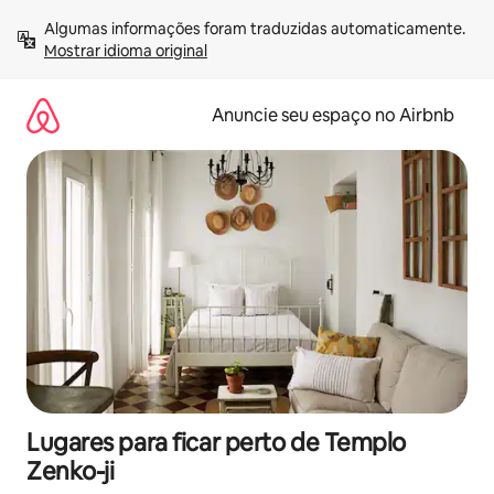
Pular
Algumas informações foram traduzidas automaticamente. 
para
Mostrar idioma original
o
conteúdo
Anuncie seu espaço no Airbnb
Lugares para ficar perto de Templo
Zenko-ji