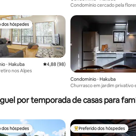
Condomínio cercado pela flore
Hakuba Village_2 quartos (até 
o dos hóspedes
o dos hóspedes
io ⋅ Hakuba
4,88 de uma avaliação média de 5, 98 avalia
4,88 (98)
retiro nos Alpes
média de 5, 40 avaliações
Condomínio ⋅ Hakuba
Churrasco em jardim privativo 
apartamento aconchegante na 
｜Oradoro
guel por temporada de casas para famí
o dos hóspedes
Preferido dos hóspedes
o dos hóspedes
Entre os melhores preferidos d