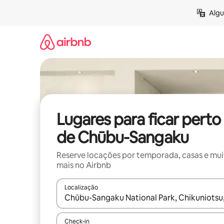
Pular
Algu
para
o
conteúdo
Lugares para ficar perto
de Chūbu-Sangaku
Reserve locações por temporada, casas e mu
mais no Airbnb
Localização
Quando os resultados estiverem disponíveis, expl
Check-in