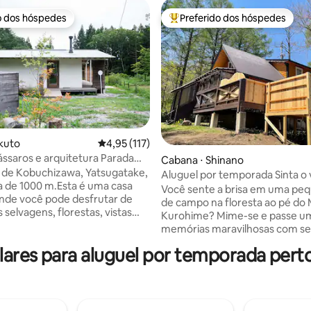
o dos hóspedes
Preferido dos hóspedes
o dos hóspedes
Entre os melhores preferidos d
édia de 5, 126 avaliações
kuto
4,95 de uma avaliação média de 5, 117 avalia
4,95 (117)
ássaros e arquitetura Parada
Cabana ⋅ Shinano
Branco
e de Kobuchizawa, Yatsugatake,
Aluguel por temporada Sinta o
a de 1000 m.Esta é uma casa
Você sente a brisa em uma pe
nde você pode desfrutar de
de campo na floresta ao pé do
selvagens, florestas, vistas
Kurohime? Mime-se e passe u
ntanha e céus estrelados que
memórias maravilhosas com s
em do extremo sul da área
amigos, as pessoas que você g
res para aluguel por temporada per
subindo
com sua família e seus animais 
com as asas abertas.E como a
estimação. Spring Joetsu Takada Cherry
nca de Heike, que é profunda,
Blossoms, Rape Flower Park na
 pássaro, eu a chamei de
Iiyama Atividades aquáticas no 
branco" e pintei um mural de
Natsu-Nojiri Nade em J