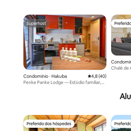
Superhost
Preferid
Superhost
Preferid
Condomín
Chalé de 
Condomínio ⋅ Hakuba
4,8 de uma avaliação 
4,8 (40)
Penke Panke Lodge — Estúdio familiar,
café da manhã e deck
Alu
Preferido dos hóspedes
Preferid
Preferido dos hóspedes
Preferid