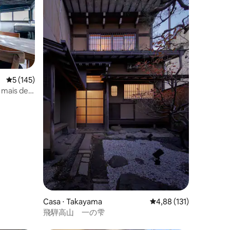
ções
5 de uma avaliação média de 5, 145 avaliações
5 (145)
 mais de
 /
carro / 2
ocê
Casa ⋅ Takayama
4,88 de uma avaliação 
4,88 (131)
飛騨高山 一の雫