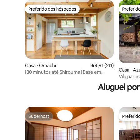
Preferido dos hóspedes
Preferid
Preferido dos hóspedes
Preferid
Casa ⋅ Omachi
4,91 de uma avaliação 
4,91 (211)
Casa ⋅ A
[30 minutos até Shirouma] Base em
Vila parti
Kurobe e Kamikochi | 4LDK espaçoso,
de chef 
aluguel por inteiro | Churrasco no jardim
Aluguel po
Superhost
Preferid
Superhost
Preferid