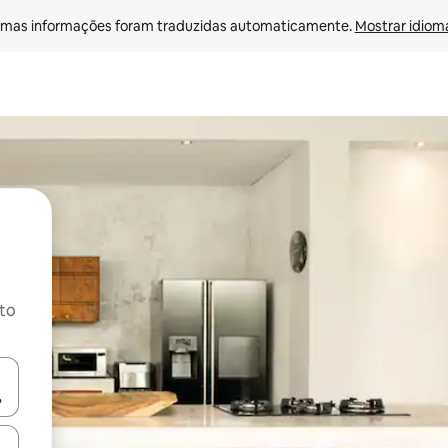
mas informações foram traduzidas automaticamente. 
Mostrar idioma
ito
ore-os usando as seta para cima e para baixo do teclado ou tocando e