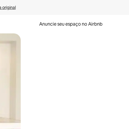
 original
Anuncie seu espaço no Airbnb
 deslizando o dedo na tela.