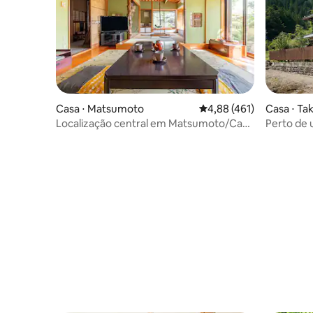
Casa ⋅ Matsumoto
4,88 de uma avaliação m
4,88 (461)
Casa ⋅ T
Localização central em Matsumoto/Casa
Perto de u
tradicional
no-Sato /
com vista
espaço am
estadias 