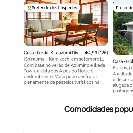
Preferido dos hóspedes
Preferid
Entre os melhores preferidos dos hóspedes
Preferid
Casa ⋅ Ikeda, Kitaazumi Distr
4,99 de uma avaliação m
4,99 (126)
ict
[Shirauma・Kamikochi em setembro]
Casa ⋅ Ho
Máximo de 12 pessoas – Casa inteira para
Com base no verão de Azumino e Ikeda
Prados, p
alugar | 2 saunas autênticas
Town, a vista dos Alpes do Norte é
Pássaro 
A altitud
deslumbrante. Você pode desfrutar
é de cerc
plenamente de passeios turísticos na
alugada o
montanha nesta época do ano, como
pastagens 
Kamikochi, Rota Alpina de Tateyama
para a mo
Kurobe, Hakuba e Lagoa Happo.Do final
se estend
de agosto a setembro, o verão é uma
Comodidades popula
residencial. Vi uma sagi branca 
estação em que você pode desfrutar da
do prado 
tranquila Shinshu. Vá para as montanhas
forma bra
e planaltos durante o dia e para a
parece um
tranquilidade de Satoyama à noite. Esta é
"pássaro 
uma casa de campo para alugar, onde