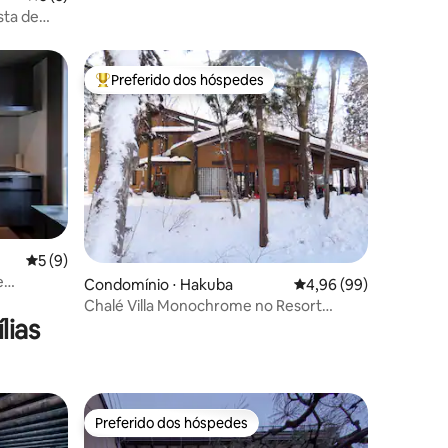
sta de
5 pessoas)
Preferido dos hóspedes
Entre os melhores preferidos dos hóspedes
ções
5 de uma avaliação média de 5, 9 avaliações
5 (9)
e
Condomínio ⋅ Hakuba
4,96 de uma avaliação 
4,96 (99)
floresta
Chalé Villa Monochrome no Resort
lias
Hakuba, Apartamento Familiar A
Preferido dos hóspedes
os hóspedes
Preferido dos hóspedes