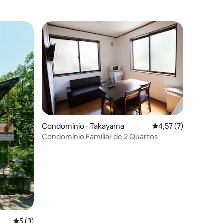
recido no
com antecedência.
ções
Condomínio ⋅ Takayama
4,57 de uma avaliaçã
4,57 (7)
Condomínio Familiar de 2 Quartos
5 de uma avaliação média de 5, 3 avaliações
5 (3)