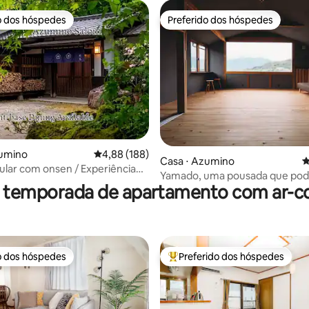
o dos hóspedes
Preferido dos hóspedes
o dos hóspedes
Preferido dos hóspedes
média de 5, 211 avaliações
zumino
4,88 de uma avaliação média de 5, 188 avalia
4,88 (188)
Casa ⋅ Azumino
4
cular com onsen / Experiência
Yamado, uma pousada que pod
/ 安曇野 Nagano
r temporada de apartamento com ar-c
alugada como um todo, com vis
os Alpes do Norte
o dos hóspedes
Preferido dos hóspedes
o dos hóspedes
Entre os melhores preferidos d