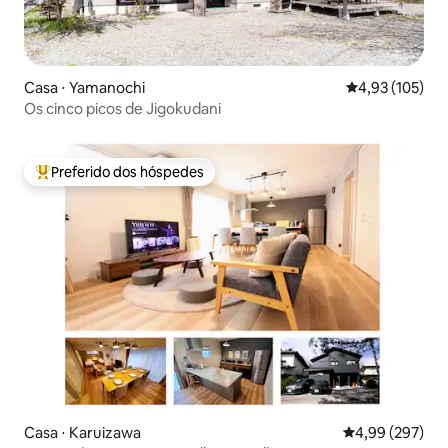
Casa ⋅ Yamanochi
4,93 de uma av
4,93 (105)
Os cinco picos de Jigokudani
Preferido dos hóspedes
Entre os melhores preferidos dos hóspedes
Casa ⋅ Karuizawa
4,99 de uma ava
4,99 (297)