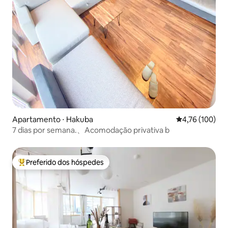
Apartamento ⋅ Hakuba
4,76 de uma av
4,76 (100)
7 dias por semana.、Acomodação privativa b
Preferido dos hóspedes
Entre os melhores preferidos dos hóspedes