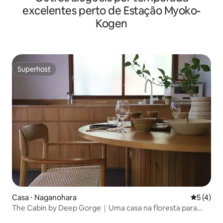
Zenkō-ji e bem próximo à área de restaurantes / A 5
excelentes perto de Estação Myoko-
minutos a pé do ponto de ônibus e da estação mais
Kogen
próxima
Superhost
Superhost
Casa ⋅ Naganohara
5 de uma 
5 (4)
The Cabin by Deep Gorge｜Uma casa na floresta para
desfrutar de fogueira e cerâmica