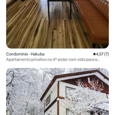
Condomínio ⋅ Hakuba
4,57 de uma 
4,57 (7)
Apartamento privativo no 4º andar com vista para a
montanha, 5 camas e 2 quartos