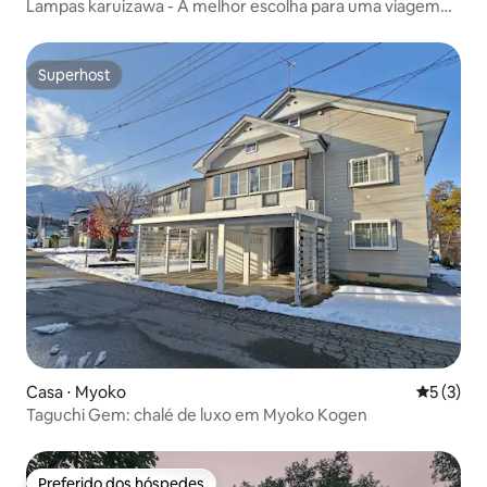
Lampas karuizawa - A melhor escolha para uma viagem
em família
Superhost
Superhost
Casa ⋅ Myoko
5 de uma 
5 (3)
Taguchi Gem: chalé de luxo em Myoko Kogen
Preferido dos hóspedes