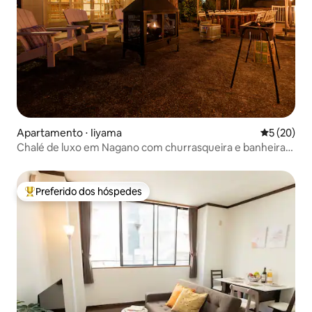
Apartamento ⋅ Iiyama
5 de uma a
5 (20)
Chalé de luxo em Nagano com churrasqueira e banheira
de hidromassagem
Preferido dos hóspedes
Entre os melhores preferidos dos hóspedes