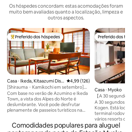
Os hóspedes concordam: estas acomodações foram
muito bem avaliadas quanto a localização, limpeza e
outros aspectos.
Preferido dos hóspedes
Preferido dos hó
Entre os melhores preferidos dos hóspedes
Preferido dos hó
Casa ⋅ Ikeda, Kitaazumi Dist
4,99 de uma avaliação média de 
4,99 (126)
rict
[Shirauma・Kamikochi em setembro]
Casa ⋅ Myoko
Máximo de 12 pessoas – Casa inteira para
Com base no verão de Azumino e Ikeda
【A 30 segundos a
alugar | 2 saunas autênticas
Town, a vista dos Alpes do Norte é
Kogen】 Ideal para 
A 30 segundos a p
deslumbrante. Você pode desfrutar
esqui | 120㎡ privat
Kogen. Está local
plenamente de passeios turísticos na
Animais de estima
terminal rodoviári
montanha nesta época do ano, como
vários resorts de 
Kamikochi, Rota Alpina de Tateyama
Comodidades populares para aluguel
Suginohara, Madar
Kurobe, Hakuba e Lagoa Happo.Do final
Movimento mínim