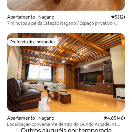
Apartamento ⋅ Nagano
5 de uma a
5 (12)
7 minutos a pé da Estação Nagano / Espaço privativo /
Com cozinha / 40 m² / Até 4 pessoas
Preferido dos hóspedes
Preferido dos hóspedes
Apartamento ⋅ Nagano
4,85 de uma a
4,85 (46)
Localização conveniente dentro do Gundō Arcade, na
Outros aluguéis por temporada
cidade de Nagano / A uma curta distância a pé do Templo