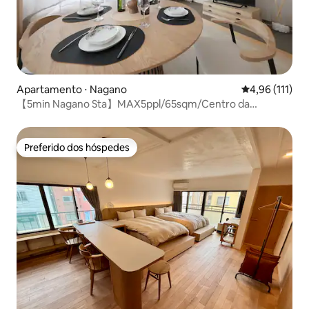
Apartamento ⋅ Nagano
4,96 de uma av
4,96 (111)
【5min Nagano Sta】MAX5ppl/65sqm/Centro da
cidade/Zenkoji
Preferido dos hóspedes
Preferido dos hóspedes