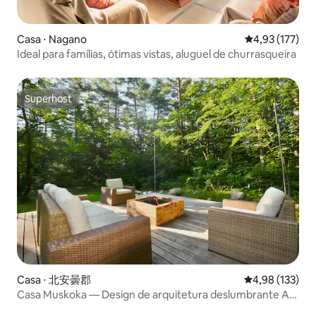
Casa ⋅ Nagano
4,93 de uma av
4,93 (177)
Ideal para famílias, ótimas vistas, aluguel de churrasqueira
Superhost
Superhost
Casa ⋅ 北安曇郡
4,98 de uma av
4,98 (133)
Casa Muskoka — Design de arquitetura deslumbrante Ar-
condicionado completo