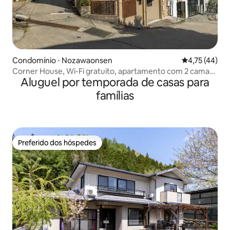
Condomínio ⋅ Nozawaonsen
4,75 de uma a
4,75 (44)
Corner House, Wi-Fi gratuito, apartamento com 2 camas
Aluguel por temporada de casas para
de solteiro
famílias
Preferido dos hóspedes
Preferido dos hóspedes