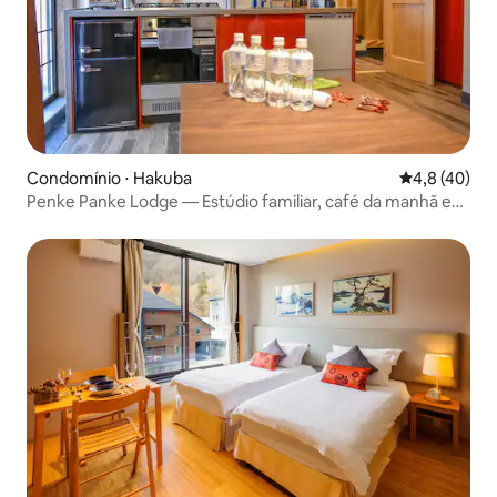
Condomínio ⋅ Hakuba
4,8 de uma a
4,8 (40)
Penke Panke Lodge — Estúdio familiar, café da manhã e
deck