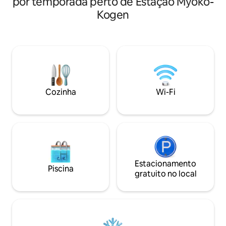
por temporada perto de Estação Myoko-
de agosto a setembro, o verão é uma
pesadas e botas. 
estação em que você pode desfrutar da
Kogen
para passear pela 
tranquila Shinshu. Vá para as montanhas
mesmo sem carro.
e planaltos durante o dia e para a
conveniente para
tranquilidade de Satoyama à noite. Esta
dirigir em estradas co
é uma casa de campo para alugar, onde
3LDK pode ser al
você pode desfrutar de sauna,
inteiro e acomoda 
churrasqueira e céu estrelado. Como
para viagens em fa
base para passeios turísticos em
grupo e viagens c
Azumino, Hakuba e Kamikochi, você
Cozinha
Wi-Fi
permitido trazer a
pode ficar confortavelmente de uma
pequeno a médio porte. T
noite a noites consecutivas. O acesso a
renovado em 2026.
Hakuba, Kamikochi e Tateyama Kurobe
de água (banheira,
também é bom, possibilitando viagens
cozinha), os móvei
em grupo, viagens em família e estadias
eletrodomésticos 
de longa duração.Há uma máquina de
valorizamos a limpe
lavar e secar roupa, e é confortável para
um fogão a pellets
Estacionamento
noites consecutivas. Você também pode
Piscina
estar, e você pode
gratuito no local
vir de transporte público, mas ter um
crepitar das cham
carro é mais conveniente. O traslado de
“momento para se
ida e volta gratuito está disponível na
mesmo espaço” qu
Estação Shinano Matsukawa e na
em um hotel. Verifique com
Estação Meisha.Outros traslados e
antecedência ・ A 
traslados para passeios turísticos estão