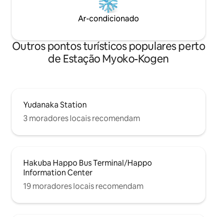
andar do prédio, e
disponíveis por ¥ 2.000 a ¥ 8.000 (ida e
escadas da rua. ・
volta) dentro de 2 horas em uma
Ar-condicionado
primeiro andar do 
direção.Para mais de 5 pessoas,
ouvir sons ou sen
consulte-nos com antecedência para
da hora do dia, ma
providenciarmos o aluguel de carro. Os
Outros pontos turísticos populares perto
completamente se
dias úteis de setembro ainda estão
de acomodação sã
de Estação Myoko-Kogen
disponíveis. Também é recomendado
para viagens de estudantes durante a
segunda metade das férias de verão ou
para casais e pequenos grupos.
Yudanaka Station
3 moradores locais recomendam
Hakuba Happo Bus Terminal/Happo
Information Center
19 moradores locais recomendam