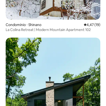
Condomínio ⋅ Shinano
4,47 de uma a
4,47 (19)
La Colina Retreat | Modern Mountain Apartment 102