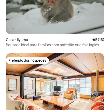
Casa ⋅ Iiyama
5 de uma a
5 (16)
Pousada ideal para famílias com anfitrião que fala inglês
Preferido dos hóspedes
Preferido dos hóspedes