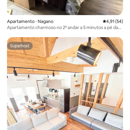
Apartamento ⋅ Nagano
4,91 de uma a
4,91 (54)
Apartamento charmoso no 2º andar a 5 minutos a pé da
rua Nagano.
Superhost
Superhost