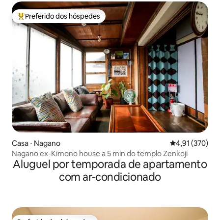
Preferido dos hóspedes
Entre os melhores preferidos dos hóspedes
Casa ⋅ Nagano
4,91 de uma av
4,91 (370)
Nagano ex-Kimono house a 5 min do templo Zenkoji
Aluguel por temporada de apartamento
com ar-condicionado