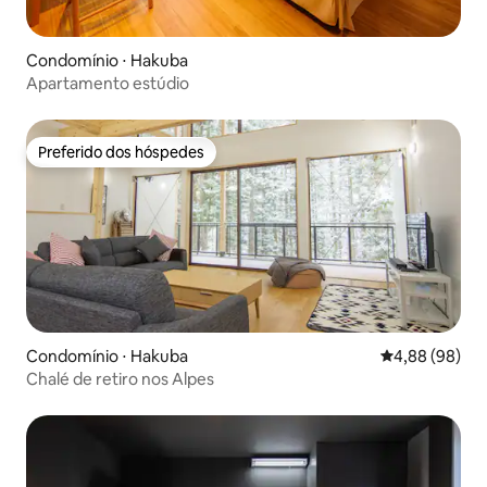
Condomínio ⋅ Hakuba
Apartamento estúdio
Preferido dos hóspedes
Preferido dos hóspedes
Condomínio ⋅ Hakuba
4,88 de uma av
4,88 (98)
Chalé de retiro nos Alpes