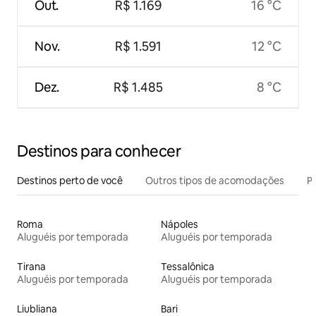
Out.
R$ 1.169
16 °C
Nov.
R$ 1.591
12 °C
Dez.
R$ 1.485
8 °C
Destinos para conhecer
Destinos perto de você
Outros tipos de acomodações
Pr
Roma
Nápoles
Aluguéis por temporada
Aluguéis por temporada
Tirana
Tessalônica
Aluguéis por temporada
Aluguéis por temporada
Liubliana
Bari