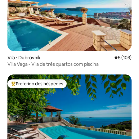
Vila ⋅ Dubrovnik
5 de uma av
5 (103)
Villa Vega - Vila de três quartos com piscina
Preferido dos hóspedes
Entre os melhores preferidos dos hóspedes