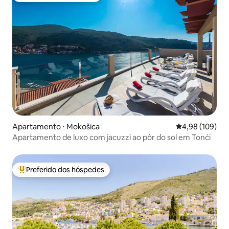
Apartamento ⋅ Mokošica
4,98 de uma av
4,98 (109)
Apartamento de luxo com jacuzzi ao pôr do sol em Tonći
Preferido dos hóspedes
Entre os melhores preferidos dos hóspedes