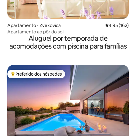
Apartamento ⋅ Zvekovica
4,95 de uma av
4,95 (162)
Apartamento ao pôr do sol
Aluguel por temporada de
acomodações com piscina para famílias
Preferido dos hóspedes
Entre os melhores preferidos dos hóspedes