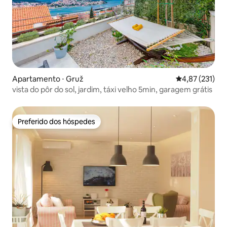
Apartamento ⋅ Gruž
4,87 de uma av
4,87 (231)
vista do pôr do sol, jardim, táxi velho 5min, garagem grátis
Preferido dos hóspedes
Preferido dos hóspedes