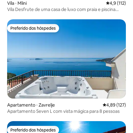
Vila ⋅ Mlini
4,9 de uma av
4,9 (112)
Vila Desfrute de uma casa de luxo com praia e piscina
privativas
Preferido dos hóspedes
Preferido dos hóspedes
Apartamento ⋅ Zavrelje
4,89 de uma av
4,89 (127)
Apartamento Seven L com vista mágica para 8 pessoas
Preferido dos hóspedes
Preferido dos hóspedes