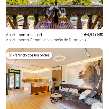
Apartamento ⋅ Lapad
4,94 de uma av
4,94 (145)
Apartamento Gemma no coração de Dubrovnik
Preferido dos hóspedes
Entre os melhores preferidos dos hóspedes