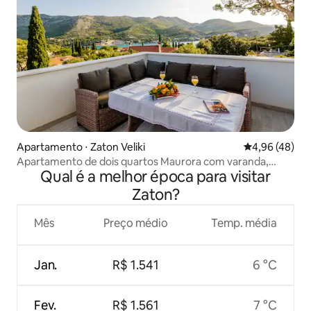
Apartamento ⋅ Zaton Veliki
4,96 de uma a
4,96 (48)
Apartamento de dois quartos Maurora com varanda,
Qual é a melhor época para visitar
piscina aquecida
Zaton?
Mês
Preço médio
Temp. média
Jan.
R$ 1.541
6 °C
Fev.
R$ 1.561
7 °C