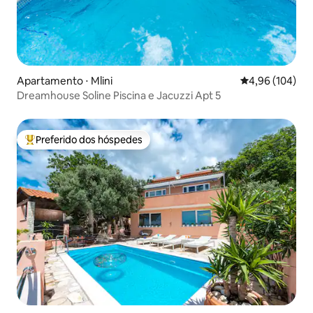
Apartamento ⋅ Mlini
4,96 de uma av
4,96 (104)
Dreamhouse Soline Piscina e Jacuzzi Apt 5
Preferido dos hóspedes
Entre os melhores preferidos dos hóspedes