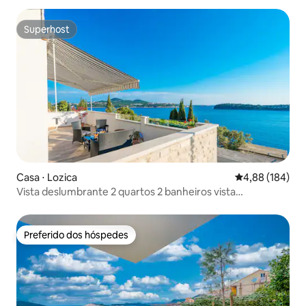
Superhost
Superhost
Casa ⋅ Lozica
4,88 de uma av
4,88 (184)
Vista deslumbrante 2 quartos 2 banheiros vista
MAR/praia/estacionamento NOVO
Preferido dos hóspedes
Preferido dos hóspedes