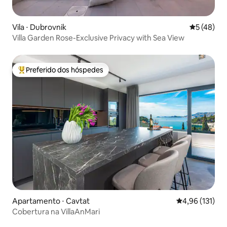
Vila ⋅ Dubrovnik
5 de uma a
5 (48)
Villa Garden Rose-Exclusive Privacy with Sea View
Preferido dos hóspedes
Entre os melhores preferidos dos hóspedes
Apartamento ⋅ Cavtat
4,96 de uma av
4,96 (131)
Cobertura na VillaAnMari