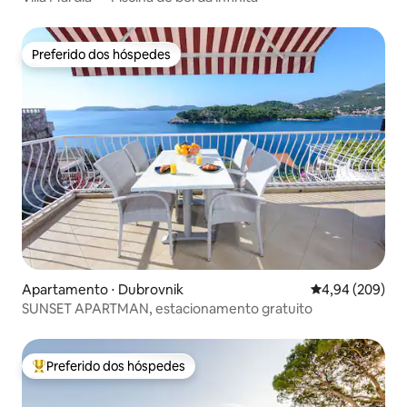
Preferido dos hóspedes
Preferido dos hóspedes
Apartamento ⋅ Dubrovnik
4,94 de uma ava
4,94 (209)
SUNSET APARTMAN, estacionamento gratuito
Preferido dos hóspedes
Entre os melhores preferidos dos hóspedes