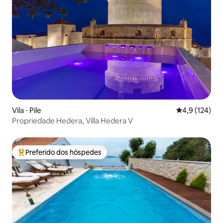
Vila ⋅ Pile
4,9 de uma av
4,9 (124)
Propriedade Hedera, Villa Hedera V
Preferido dos hóspedes
Entre os melhores preferidos dos hóspedes