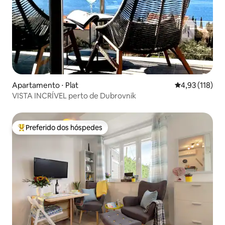
Apartamento ⋅ Plat
4,93 de uma av
4,93 (118)
VISTA INCRÍVEL perto de Dubrovnik
Preferido dos hóspedes
Entre os melhores preferidos dos hóspedes