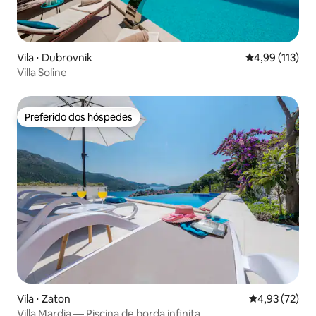
Vila ⋅ Dubrovnik
4,99 de uma av
4,99 (113)
Villa Soline
Preferido dos hóspedes
Preferido dos hóspedes
Vila ⋅ Zaton
4,93 de uma a
4,93 (72)
Villa Mardia — Piscina de borda infinita