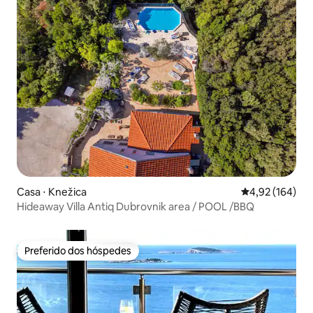
Casa ⋅ Knežica
4,92 de uma av
4,92 (164)
Hideaway Villa Antiq Dubrovnik area / POOL /BBQ
Preferido dos hóspedes
Preferido dos hóspedes