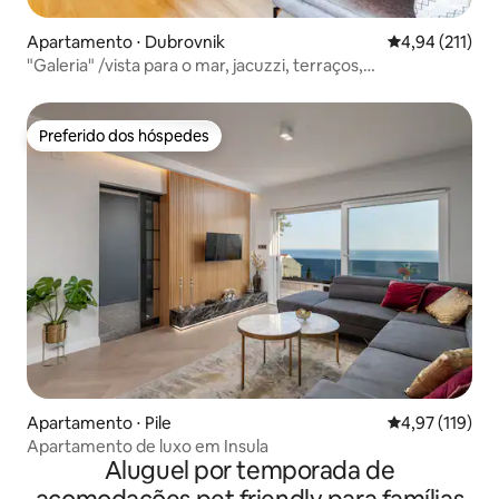
Apartamento ⋅ Dubrovnik
4,94 de uma av
4,94 (211)
"Galeria" /vista para o mar, jacuzzi, terraços,
estacionamento
Preferido dos hóspedes
Preferido dos hóspedes
Apartamento ⋅ Pile
4,97 de uma av
4,97 (119)
Apartamento de luxo em Insula
Aluguel por temporada de