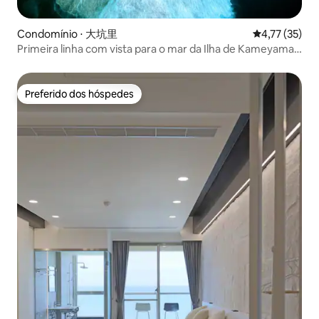
Condomínio ⋅ 大坑里
4,77 de uma a
4,77 (35)
Primeira linha com vista para o mar da Ilha de Kameyama,
suíte dupla, vista para o mar de Toujo Manshan, varanda
com vista para o mar a 20 metros do mar, (Lanyang
Seaview Holiday Hall)
Preferido dos hóspedes
Preferido dos hóspedes