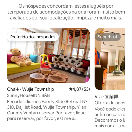
Os hóspedes concordam: estes aluguéis por
temporada de acomodações na orla foram muito bem
avaliados por sua localização, limpeza e muito mais.
Preferido dos hóspedes
Superhost
Preferido dos hóspedes
Superhost
Chalé ⋅ Wujie Township
4,87 de uma avaliação média de
4,87 (53)
SunnyHouseINN B&B
Vila ⋅ 宜蘭縣
Feriados diurnos Family Slide Retreat Nº
Oferta de agosto 
318, Daji 1st Road, Wujie Township, Yilan
Qingshanju, Touch
Você pode clicar na
County Venha reservar Por favor, ligue
elevador e mesa d
anfitrião para bus
para reservar, por favor, estime a
Churrasqueira, Sw
Decoramos o lugar
reserva do cão, por favor, confie na
Estação de Touché
mais com... a noss
reserva. 318 Daji First Road, distrito de
Até 18 pessoas
você também poss