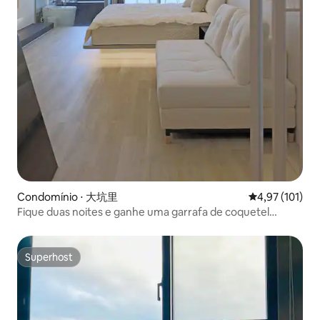
Condomínio ⋅ 大坑里
4,97 de uma av
4,97 (101)
Fique duas noites e ganhe uma garrafa de coquetel
clássico de Keppa Yilan - Hai Xiangkan, um novo quarto de
férias com vista para o mar na primeira fila, com vista para
a Ilha Guishan / aprecie o nascer do sol, a uma curta
Superhost
Superhost
distância da praia