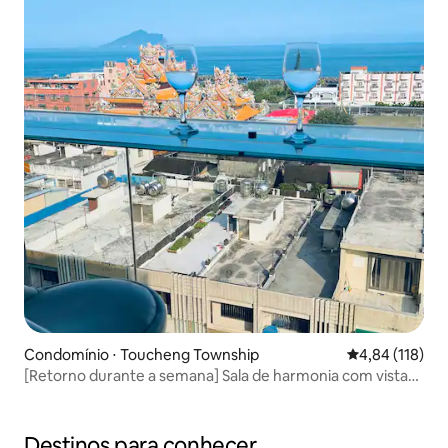
Condomínio ⋅ Toucheng Township
4,84 de uma av
4,84 (118)
[Retorno durante a semana] Sala de harmonia com vista
para o mar em um prédio alto.Piscina.Estacionamento
interno, bicicleta, TV 4K, suíte de 14 metros
quadrados.300 metros do mar
Destinos para conhecer