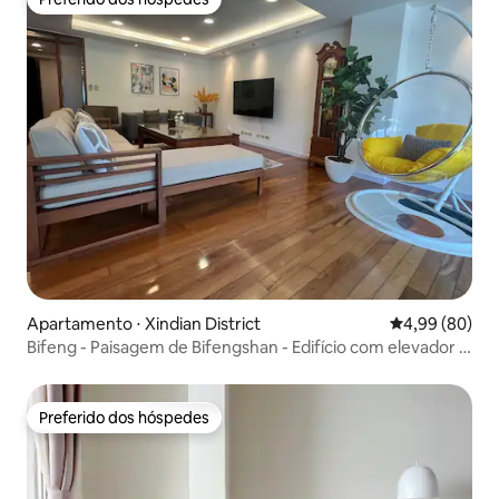
Preferido dos hóspedes
Apartamento ⋅ Xindian District
4,99 de uma av
4,99 (80)
Bifeng - Paisagem de Bifengshan - Edifício com elevador -
Quarto grande para 11 pessoas - Estacionamento gratuito
- Estação Xindian MRT 400m - Fonte Termal Wulai - Yulong
City Xindian
Preferido dos hóspedes
Preferido dos hóspedes