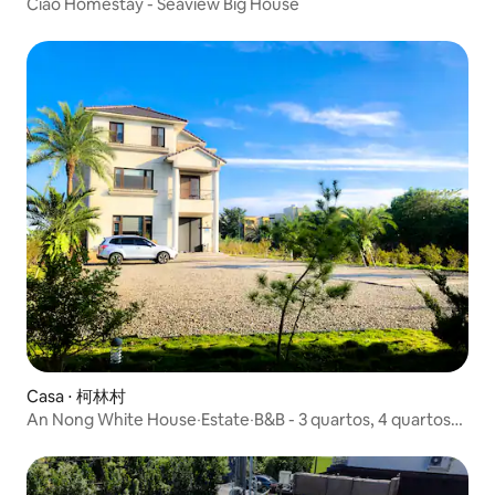
Ciao Homestay - Seaview Big House
Casa ⋅ 柯林村
An Nong White House‧Estate‧B&B - 3 quartos, 4 quartos
podem acomodar 12~16 pessoas com desconto na
reserva de toda a casa