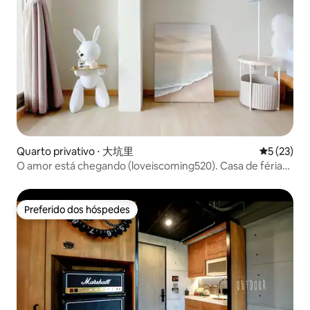
Quarto privativo ⋅ 大坑里
5 de uma a
5 (23)
O amor está chegando (loveiscoming520). Casa de férias
com vista para a baía em um prédio alto em Tucheng
Preferido dos hóspedes
Preferido dos hóspedes