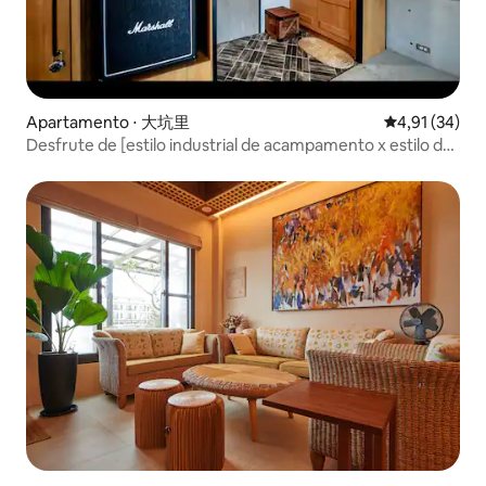
Apartamento ⋅ 大坑里
4,91 de uma a
4,91 (34)
Desfrute de [estilo industrial de acampamento x estilo de
água limpa x estilo único x nascer do sol na Ilha Kameyama
x estilo 2 ~ 4 pessoas]