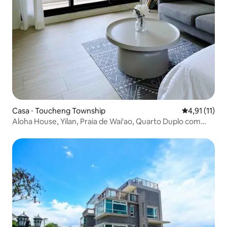
Casa ⋅ Toucheng Township
4,91 de uma a
4,91 (11)
Aloha House, Yilan, Praia de Wai'ao, Quarto Duplo com
Vista Mar (3 minutos da Estação de Wai'ao, perto do Porto
de Wushi), Ideal para Famílias