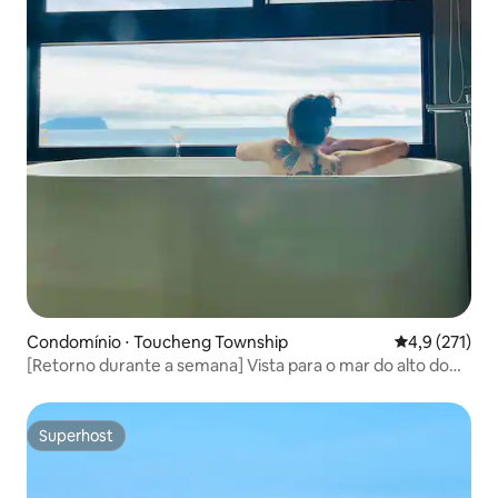
Condomínio ⋅ Toucheng Township
4,9 de uma av
4,9 (271)
[Retorno durante a semana] Vista para o mar do alto do
edifício com banheira.Cama gigante. Estacionamento
interno.Piscina, bicicleta, TV 4K de 65 polegadas, quarto
de 15 metros quadrados, 300 metros do mar
Superhost
Superhost