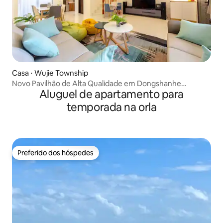
Casa ⋅ Wujie Township
Novo Pavilhão de Alta Qualidade em Dongshanhe
Aluguel de apartamento para
(Pousada Lejian Dongshan)
temporada na orla
Preferido dos hóspedes
Preferido dos hóspedes