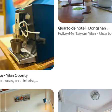
Quarto de hotel ⋅ Dongshan T
ownship
FollowMe Taiwan Yilan - Quarto
média de 5, 52 avaliações
Sem café da manhã
 ⋅ Yilan County
essoas, casa inteira,
ão legal