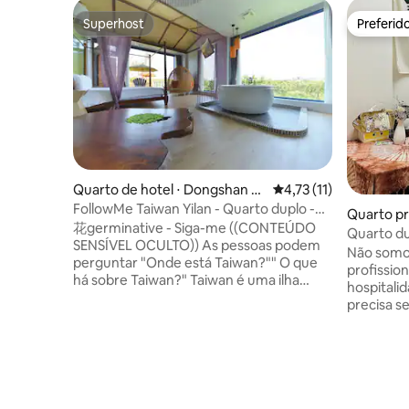
Superhost
Preferid
Superhost
Preferid
Quarto de hotel ⋅ Dongshan T
4,73 de uma avaliação
4,73 (11)
ownship
FollowMe Taiwan Yilan - Quarto duplo -
Quarto pr
Sem café da manhã
花germinative - Siga-me ((CONTEÚDO
ownship
Quarto du
SENSÍVEL OCULTO)) As pessoas podem
(também d
Não somos
perguntar "Onde está Taiwan?"" O que
longa dur
profissio
há sobre Taiwan?" Taiwan é uma ilha
hospitali
muito pequena entre a China e o Oceano
precisa se
Pacífico. E Yilan é parte nordeste de
️Aceitamo
Taiwan. Aqui no Follow Me B&B, temos o
favor, co
maior Oceano Pacífico na frente da
(taxa de li
nossa casa. Temos a maior e mais bela
um gato d
montanha por trás. Criamos mais de uma
também s
centena de veados e um gato
Localizad