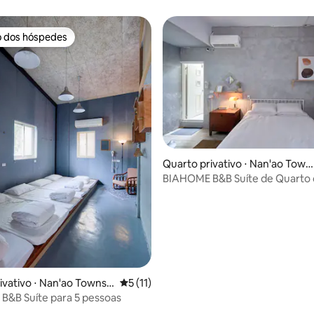
o dos hóspedes
o dos hóspedes
Quarto privativo ⋅ Nan'ao Town
hip
BIAHOME B&B Suíte de Quarto 
Grande
 média de 5, 8 avaliações
ivativo ⋅ Nan'ao Townsh
5 de uma avaliação média de 5, 11 avalia
5 (11)
&B Suíte para 5 pessoas