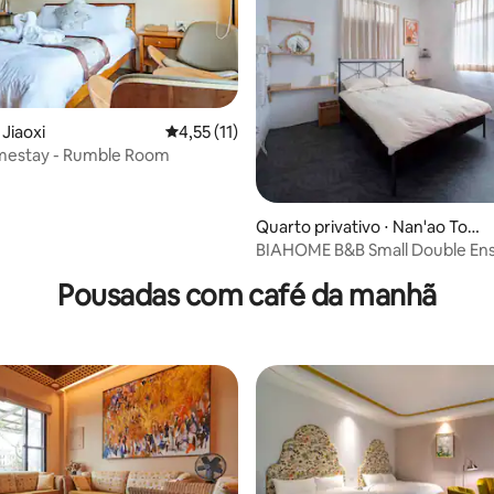
 Jiaoxi
4,55 de uma avaliação média de 5, 11 avalia
4,55 (11)
estay - Rumble Room
Quarto privativo ⋅ Nan'ao Tow
 média de 5, 8 avaliações
nship
BIAHOME B&B Small Double Ens
Pousadas com café da manhã