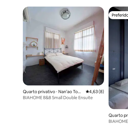
acesso por elevador, a 15 minutos do
Mercado Noturno de Luodong
Preferid
Preferid
Quarto privativo ⋅ Nan'ao Tow
4,63 de uma avaliação
4,63 (8)
nship
BIAHOME B&B Small Double Ensuite
Quarto pr
ip
BIAHOME B