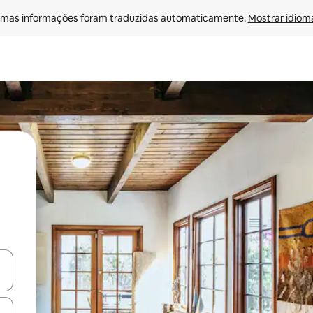
mas informações foram traduzidas automaticamente. 
Mostrar idioma
ore-os usando as seta para cima e para baixo do teclado ou tocando e