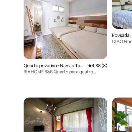
Pousada ⋅
CIAO Hom
Quarto privativo ⋅ Nan'ao Tow
4,88 de uma avaliação
4,88 (8)
nship
BIAHOME B&B Quarto para quatro
pessoas (B)