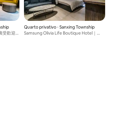
nship
Quarto privativo ⋅ Sanxing Township
廣受歡迎
Samsung Olivia Life Boutique Hotel｜
Banheira secreta・Quarto duplo
misterioso｜Inclui café da manhã
popular・Elevador・Perto do mercado
noturno de Luodong 15 minutos