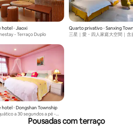
hotel ⋅ Jiaoxi
Quarto privativo ⋅ Sanxing Tow
estay - Terraço Duplo
三星｜愛・四人家庭大空間｜含
的早餐・近羅東夜市15分鐘
 hotel ⋅ Dongshan Township
uático a 30 segundos a pé -
Pousadas com terraço
plo Quente - Anfitrião - Férias
 - Mercado Noturno de Luodong
tos de carro