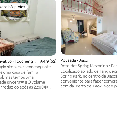
o dos hóspedes
o dos hóspedes
 média de 5, 11 avaliações
Pousada ⋅ Jiaoxi
ivativo ⋅ Toucheng T
4,9 de uma avaliação média de 5, 52 avalia
4,9 (52)
Rose Hot Spring Mezanino / Pa
plo simples e aconchegante
águas termais / Cidade de Jiaox
Localizado ao lado de Tangwei
isponível para aluguel de
 uma casa de família
um 500 yuan, pode acomodar a
Spring Park, no centro de Jiaoxi
ação, consulte-nos!)
nal, mas temos uma
pessoas)
conveniente para fazer compras
dade sincera❤️ ‼ O volume
comida. Perto de Jiaoxi, você p
r reduzido após as️ 22:00🔊 ‼
as seguintes atrações: Tangwe
s animais de estimação, por
Spring Park, Jiaoxi Park, Linmei T
nverse com gato e cachorro
Cinco Picos Bandeira Cachoei
mpeza extra, desculpe) ‼ ️Há
cerca de 5 ~ 8 minutos da esta
e loja chamado Ching. Ele
ferroviária, e leva apenas 10 ~ 
erá um gato dorminhoco.🐱
para chegar a atrações famos
o na rua principal✨ 5 minutos a