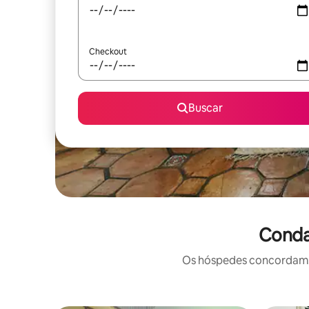
Checkout
Buscar
Conda
Os hóspedes concordam: 