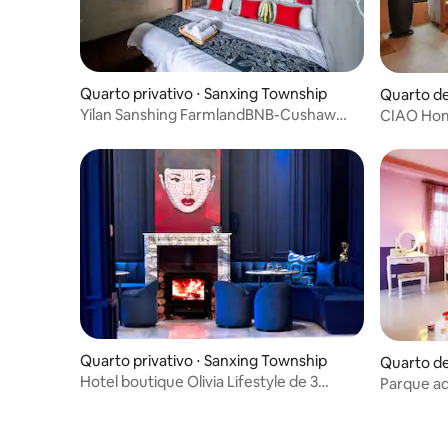
Quarto privativo ⋅ Sanxing Township
Quarto de 
Yilan Sanshing FarmlandBNB-Cushaw
CIAO Hom
Room
Quarto privativo ⋅ Sanxing Township
Quarto de
Hotel boutique Olivia Lifestyle de 3
Parque aq
estrelas | Quarto duplo romântico rosa
Quarto Tri
com vista para a montanha e suíte com
de Lazer
mimos | Inclui café da manhã completo,
a 10 minu