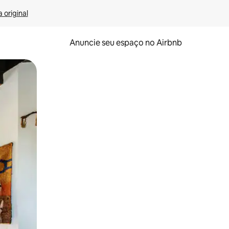
 original
Anuncie seu espaço no Airbnb
 deslizando o dedo na tela.