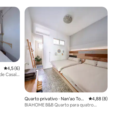
s
4,5 de uma avaliação média de 5, 6 avaliações
4,5 (6)
de Casal
Quarto privativo ⋅ Nan'ao Tow
4,88 de uma avaliaçã
4,88 (8)
nship
BIAHOME B&B Quarto para quatro
pessoas (B)
ções