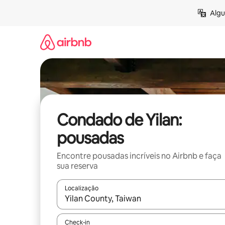
Pular
Algu
para
o
conteúdo
Condado de Yilan:
pousadas
Encontre pousadas incríveis no Airbnb e faça
sua reserva
Localização
Quando os resultados estiverem disponíveis, expl
Check-in