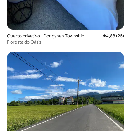
Quarto privativo ⋅ Dongshan Township
4,88 de uma a
4,88 (26)
Floresta do Oásis