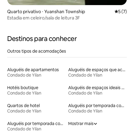
Quarto privativo ⋅ Yuanshan Township
5 de uma 
5 (7)
Estadia em celeiro/sala de leitura 3F
Destinos para conhecer
Outros tipos de acomodações
Aluguéis de apartamentos
Aluguéis de espaços que aceitam animais de estimação
Condado de Yilan
Condado de Yilan
Hotéis boutique
Aluguéis de espaços ideais para famílias
Condado de Yilan
Condado de Yilan
Quartos de hotel
Aluguéis por temporada com café da manhã
Condado de Yilan
Condado de Yilan
Aluguéis por temporada com acesso à praia
Mostrar mais
Condado de Yilan