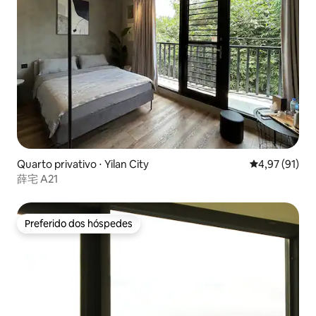
Quarto privativo ⋅ Yilan City
4,97 de uma a
4,97 (91)
薛宅 A21
Preferido dos hóspedes
Preferido dos hóspedes