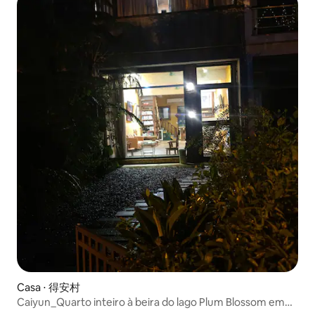
Casa ⋅ 得安村
Caiyun_Quarto inteiro à beira do lago Plum Blossom em