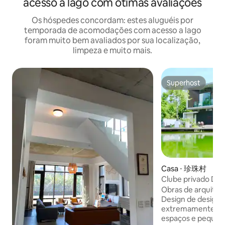
acesso a lago com ótimas avaliações
Os hóspedes concordam: estes aluguéis por
temporada de acomodações com acesso a lago
foram muito bem avaliados por sua localização,
limpeza e muito mais.
Superhost
Superhost
Casa ⋅ 珍珠村
Clube privado Don
de renomado arqu
Obras de arquitet
em agosto e setemb
Design de design rem
do rio Dongshan / 
extremamente ate
Cozinha completa 
espaços e pequeno