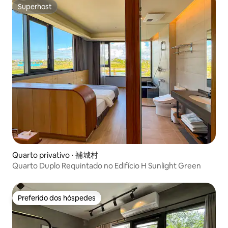
mensagem privada para obter um desconto
Superhost
Superhost
Quarto privativo ⋅ 補城村
Quarto Duplo Requintado no Edifício H Sunlight Green
Preferido dos hóspedes
Preferido dos hóspedes