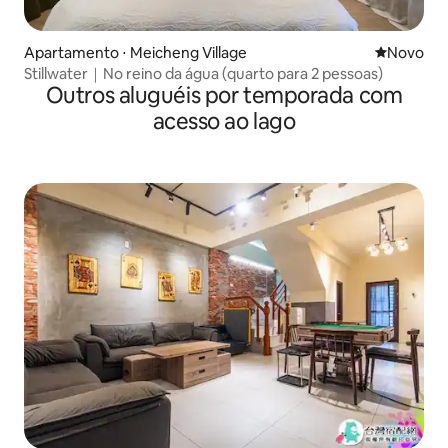
Apartamento ⋅ Meicheng Village
Novo lugar
Novo
Stillwater｜No reino da água (quarto para 2 pessoas)
Outros aluguéis por temporada com
acesso ao lago