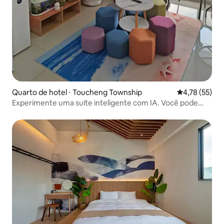
Quarto de hotel ⋅ Toucheng Township
4,78 de uma a
4,78 (55)
Experimente uma suíte inteligente com IA. Você pode
chamar "Xiao Ai Tongxue" para controlar por voz várias
luzes, ar condicionado, cortinas elétricas, bem como
reproduzir música por voz e acordar na hora certa