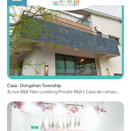
menos de sete pessoas, reserve para
sete pessoas para usar todos os quartos
*** * * * O número de hóspedes não
corresponde ao número de uma
pessoa/1.000 yuans * * * *** Check-out
tardio por mais de meia hora incorrerá
em uma taxa de atraso de 1.000 NTD ***
Casa ⋅ Dongshan Township
3Love B&B Yilan Luodong Private B&B ‡ Casa de campo
privada ‡ "1-16 pessoas Karaoke B&B"