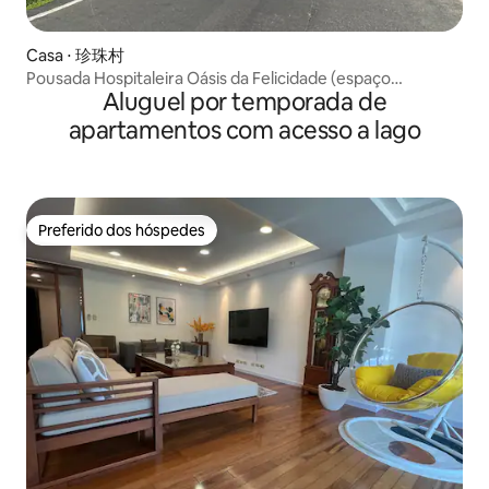
Casa ⋅ 珍珠村
Pousada Hospitaleira Oásis da Felicidade (espaço
Aluguel por temporada de
exclusivo para 18 pessoas)
apartamentos com acesso a lago
Preferido dos hóspedes
Preferido dos hóspedes