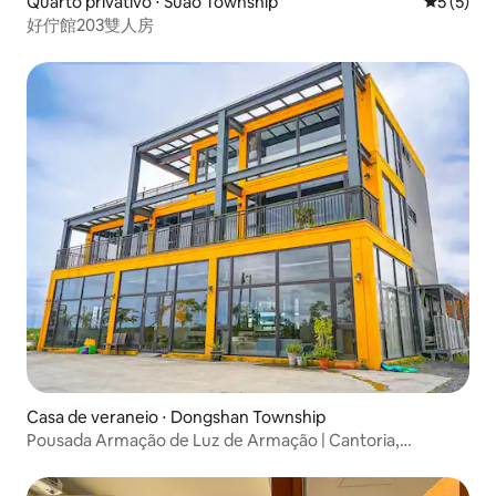
Quarto privativo ⋅ Suao Township
5 de uma 
5 (5)
好佇館203雙人房
Casa de veraneio ⋅ Dongshan Township
Pousada Armação de Luz de Armação | Cantoria,
churrasco, mahjong, recreação infantil, cabana de
acampamento | Dias úteis 12000/12 pessoas Envie uma