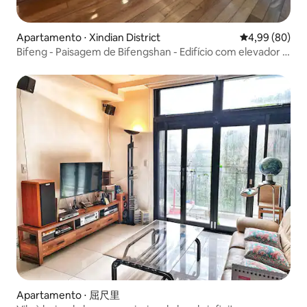
Apartamento ⋅ Xindian District
4,99 de uma av
4,99 (80)
Bifeng - Paisagem de Bifengshan - Edifício com elevador -
Quarto grande para 11 pessoas - Estacionamento gratuito
- Estação Xindian MRT 400m - Fonte Termal Wulai - Yulong
City Xindian
Apartamento ⋅ 屈尺里