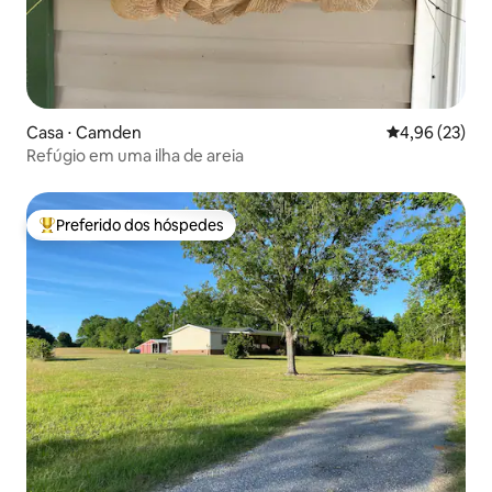
Casa ⋅ Camden
4,96 de uma a
4,96 (23)
Refúgio em uma ilha de areia
Preferido dos hóspedes
Entre os melhores preferidos dos hóspedes