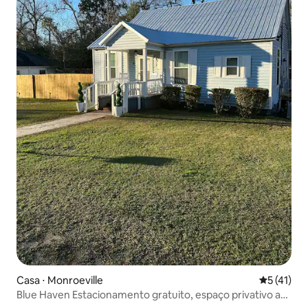
Casa ⋅ Monroeville
5 de uma a
5 (41)
Blue Haven Estacionamento gratuito, espaço privativo ao
ar livre.