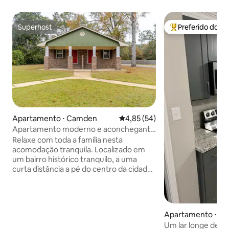
Superhost
Preferido dos 
Superhost
Entre os melhore
Apartamento ⋅ Camden
4,85 de uma avaliação média de
4,85 (54)
Apartamento moderno e aconchegante
localizado perto do centro da cidade 406
Relaxe com toda a família nesta
acomodação tranquila. Localizado em
um bairro histórico tranquilo, a uma
curta distância a pé do centro da cidade,
se você estiver procurando um
agradável passeio noturno.
Restaurantes, lojas, mercearia, farmácia
e hospital nas proximidades. Viajando a
Apartamento ⋅ C
negócios, férias, reunião de família e
Um lar longe de c
trabalho, a localização é perfeita.