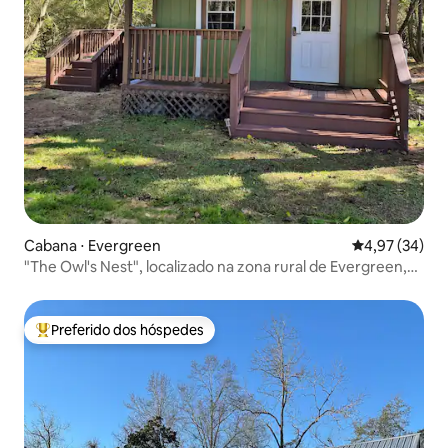
Cabana ⋅ Evergreen
4,97 de uma a
4,97 (34)
"The Owl's Nest", localizado na zona rural de Evergreen,
Ala
Preferido dos hóspedes
Entre os melhores preferidos dos hóspedes