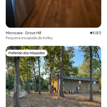
Microcasa ⋅ Grove Hill
5 de uma a
5 (61)
Pequena escapada de Kelley
Preferido dos hóspedes
Preferido dos hóspedes