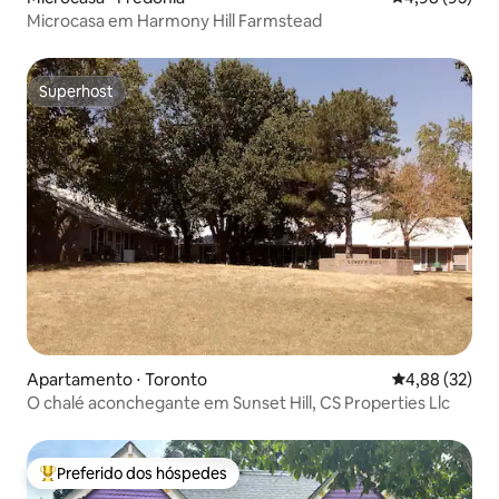
Microcasa em Harmony Hill Farmstead
Superhost
Superhost
Apartamento ⋅ Toronto
4,88 de uma a
4,88 (32)
O chalé aconchegante em Sunset Hill, CS Properties Llc
Preferido dos hóspedes
Entre os melhores preferidos dos hóspedes