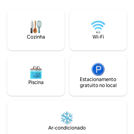
areia da Grande Depressão. A década de
materiais de arte
1930 foi a década que caiu diretamente
expressões criati
entre a Primeira Guerra Mundial e a
um retiro colabor
Segunda Guerra Mundial e as flores de
modernas e uma c
papoula foram, e ainda são, um símbolo
ajudam você a se s
de esperança e lembrança para os
pelos jardins ou r
soldados caídos. O escritório oferece
Cozinha
Wi-Fi
observando vaga-
uma cama de dia.
perfeito, tranquilo
Estacionamento
Piscina
gratuito no local
Ar-condicionado