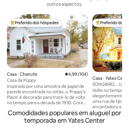
outros aspectos.
Preferido dos hóspedes
Preferido dos 
Entre os melhores preferidos dos hóspedes
Entre os melhore
Casa ⋅ Chanute
4,99 de uma avaliação média de 
4,99 (104)
Casa ⋅ Yates Cent
Casa da Poppy
SONGBIRD... Uma r
Inspirado por uma amostra de papel de
romântica e convi
Volte no tempo ne
parede encontrada no sótão, o 'Poppy's
elegantemente tr
Place' é decorado para trazê-lo de volta
uma rua de tijolos 
no tempo para a década de 1930. Cores
encantadora a 3 qu
brilhantes, ousadas e alegres foram
Comodidades populares em aluguel por
Praça Principal do
introduzidas nas casas naquela época
biblioteca Carneg
para ajudar a manter as pessoas
temporada em Yates Center
Tribunal do Conda
inspiradas durante a tempestade de
livros, guitarras, 