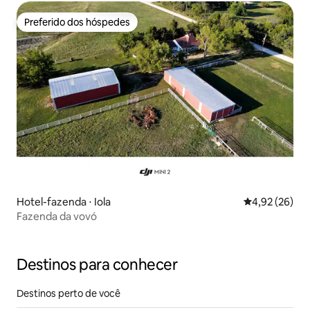
Preferido dos hóspedes
Preferido dos hóspedes
Hotel-fazenda ⋅ Iola
4,92 de uma a
4,92 (26)
Fazenda da vovó
Destinos para conhecer
Destinos perto de você