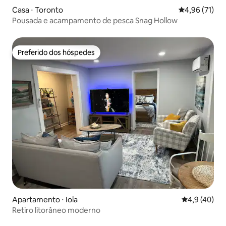
Casa ⋅ Toronto
4,96 de uma a
4,96 (71)
Pousada e acampamento de pesca Snag Hollow
Preferido dos hóspedes
Preferido dos hóspedes
Apartamento ⋅ Iola
4,9 de uma a
4,9 (40)
Retiro litorâneo moderno