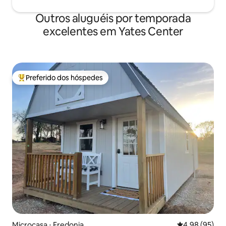
Outros aluguéis por temporada
excelentes em Yates Center
Preferido dos hóspedes
Entre os melhores preferidos dos hóspedes
Microcasa ⋅ Fredonia
4,98 de uma a
4,98 (95)