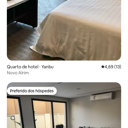
Quarto de hotel ⋅ Yanbu
4,69 de uma a
4,69 (13)
Novo Alrim
Preferido dos hóspedes
Preferido dos hóspedes