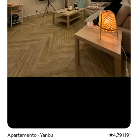
Apartamento ⋅ Yanbu
4,79 de uma a
4,79 (19)