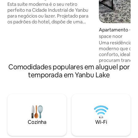
Esta suíte moderna é o seu retiro
perfeito na Cidade Industrial de Yanbu
para negócios ou lazer. Projetado para
os padrões do hotel, dispõe de uma
cama king size e interior moderno.
Apartamento ⋅ Ya
Relaxe com uma Smart Google TV
space noor
(incluindo aplicativos como Shahid,
Uma residência tr
YouTube, Netflix e Thamanya) para lhe
moderno que comb
fornecer seu conteúdo favorito.
conforto, ideal p
Saboreie a autêntica hospitalidade
procuram tranquil
saudita com café árabe instantâneo e
Comodidades populares em aluguel por
Inclui uma elegant
tâmaras locais. Wi-Fi de alta velocidade
quarto confortáv
temporada em Yanbu Lake
incluído para mantê-lo conectado.
luxo e um canto d
Desejamos a você uma estadia
iluminação calma
relaxante, uma recepção calorosa
adequado para rel
espera por você!
ou uma estadia cur
serviços. - Check-
Internet de altíssi
Estacionamento disponíve
polegadas com Netflix. - C
Cozinha
Wi-Fi
blackout para bloq