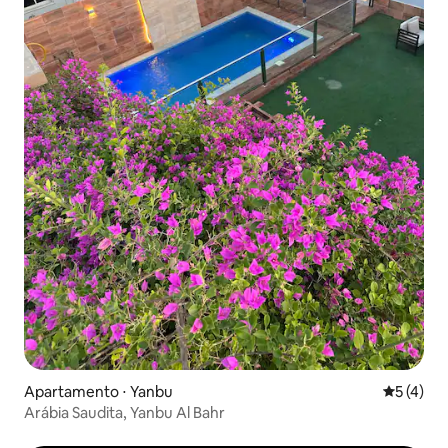
Apartamento ⋅ Yanbu
5 de uma 
5 (4)
Arábia Saudita, Yanbu Al Bahr