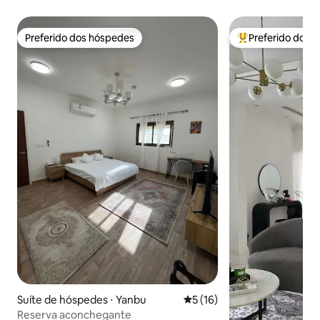
Preferido dos hóspedes
Preferido dos 
Preferido dos hóspedes
Entre os melhore
Suíte de hóspedes ⋅ Yanbu
5 de uma avaliação média de
5 (16)
Reserva aconchegante