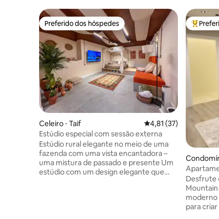
Preferido dos hóspedes
Prefe
Preferido dos hóspedes
Entre os
Celeiro ⋅ Taif
4,81 de uma avaliação 
4,81 (37)
Estúdio especial com sessão externa
Estúdio rural elegante no meio de uma
fazenda com uma vista encantadora –
Condomíni
uma mistura de passado e presente Um
Apartamen
estúdio com um design elegante que
Desfrute 
combina o charme do patrimônio com
Mountain 
toques modernos, no meio de uma
moderno 
fazenda que proporciona uma
para cria
atmosfera calma e natural que lhe dá
para rela
conforto e relaxamento 🛏 Estúdio