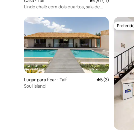
Casa ⋅ Taif
4,91 de uma avaliação
4,91 (11)
Lindo chalé com dois quartos, sala de
estar e piscina
Preferid
Preferid
Lugar para ficar ⋅ Taif
5 de uma avaliação
5 (3)
Soul Island