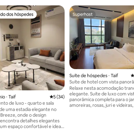
rido dos hóspedes
Superhost
 melhores preferidos dos hóspedes
Superhost
média de 5, 37 avaliações
Suíte de hóspedes ⋅ Taif
4
Suíte de hotel com vista panor
entrada inteligente
Relaxe nesta acomodação tranq
elegante. Suíte de luxo com vista
o ⋅ Taif
5 de uma avaliação média de 5, 34 avalia
5 (34)
panorâmica completa para o ja
to de luxo - quarto e sala
amoreiras, rosas, juri e videiras
de uma estadia elegante no
de acesso inteligente, além de
Breeze, onde o design
grande tela moderna com tecn
encontra detalhes elegantes
UHD 4K com assinatura do servi
r um espaço confortável e ideal
todos os canais do mundo, alé
xar. A unidade está totalmente
canais Bein Sports, Saudi Sports