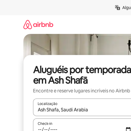
Pular
Algu
para
o
conteúdo
Aluguéis por temporada
em Ash Shafā
Encontre e reserve lugares incríveis no Airbnb
Localização
Quando os resultados estiverem disponíveis, expl
Check-in