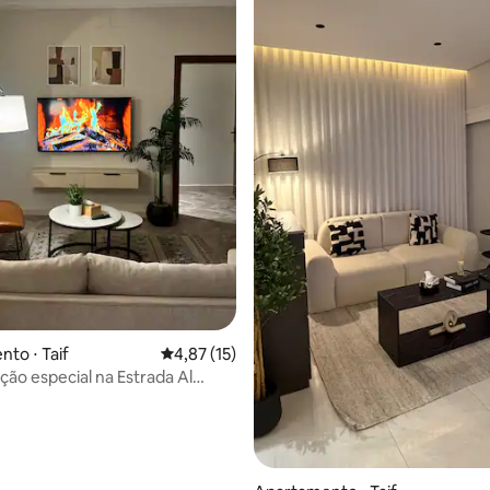
to ⋅ Taif
4,87 de uma avaliação média de 5, 15 avalia
4,87 (15)
o especial na Estrada Al
m todos os serviços ao seu