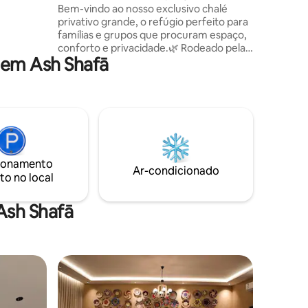
Bem-vindo ao nosso exclusivo chalé
lmes e
privativo grande, o refúgio perfeito para
 Há uma
famílias e grupos que procuram espaço,
. Perto
conforto e privacidade.🌿 Rodeado pela
s,
 em Ash Shafā
natureza, dispõe de piscina privativa,
um guia
amplas áreas ao ar livre e belas vistas
spedes
naturais em todas as direções. No
na visitar.
interior, você encontrará cinco quartos
em estilo estúdio que podem acomodar
confortavelmente até 10 hóspedes.
Perfeito para famílias ou também
eventos. 🎉 Para eventos ou ocasiões
ionamento
especiais, os preços podem variar. Entre
Ar-condicionado
to no local
em contato conosco para obter mais
informações
Ash Shafā