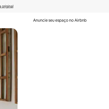
 original
Anuncie seu espaço no Airbnb
 deslizando o dedo na tela.