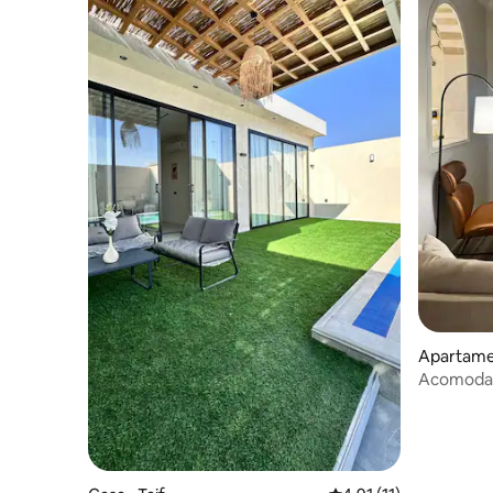
Apartamen
Acomodaçã
Shafa, co
redor