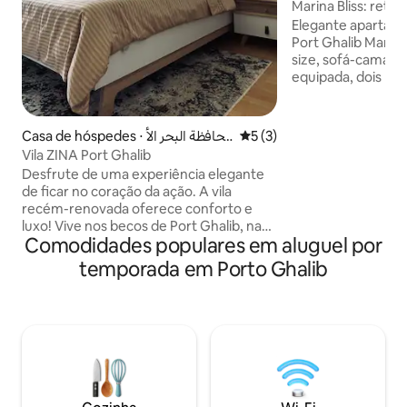
Marina Bliss: retir
Elegante apartam
Port Ghalib Mari
size, sofá-cama, 
equipada, dois ba
bela vista para a m
apenas 5 minutos 
privativa e a pouc
Casa de hóspedes ⋅ محافظة البحر الأ
5 de uma avaliação média d
5 (3)
restaurantes, bares
حمر
Vila ZINA Port Ghalib
centros de mergu
Desfrute de uma experiência elegante
ao lado do prédio 
de ficar no coração da ação. A vila
quartas e quintas-
recém-renovada oferece conforto e
atmosfera animada
luxo! Vive nos becos de Port Ghalib, na
sono leve pode ou
Comodidades populares em aluguel por
Marina, um calçadão menor, feito para
noites até a meia-
caminhadas noturnas ou compras com
temporada em Porto Ghalib
produtos orientais de todos os tipos.
Vários restaurantes e cafés também são
seduzidos por mesas ao ar livre. Uma
grande vantagem do resort é a sua
localização, a 7 km do aeroporto. A praia
é plana, arenosa, sem espreguiçadeiras.
Vaso sanitário, chuveiros e bar com tudo
incluso. Fica a poucos minutos a pé da