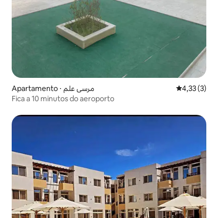
Apartamento ⋅ مرسى علم
4,33 de uma 
4,33 (3)
Fica a 10 minutos do aeroporto