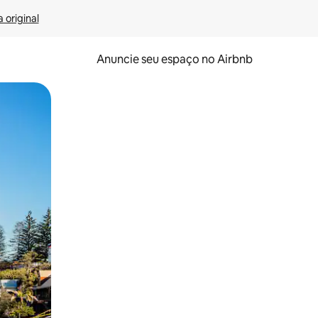
 original
Anuncie seu espaço no Airbnb
 deslizando o dedo na tela.