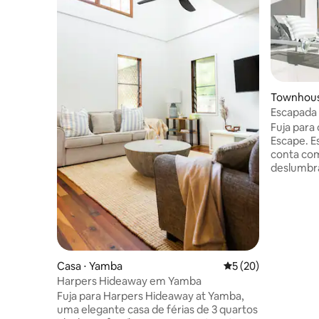
Townhous
Escapada 
Oceanstay
Fuja para
Escape. E
conta co
deslumbra
do litora
(que é aq
durante o
família d
de divers
não poder
distância 
Casa ⋅ Yamba
5 de uma avaliação 
5 (20)
do campo 
Harpers Hideaway em Yamba
Você enc
Fuja para Harpers Hideaway at Yamba,
de que pr
uma elegante casa de férias de 3 quartos
inesquecí