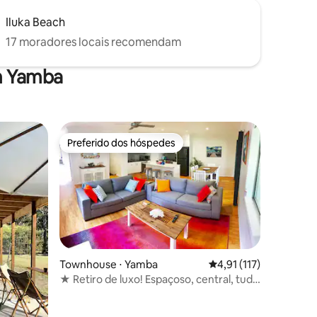
Iluka Beach
17 moradores locais recomendam
m Yamba
Preferido dos hóspedes
Preferido dos hóspedes
Townhouse ⋅ Yamba
4,91 de uma avaliação 
4,91 (117)
ções
★ Retiro de luxo! Espaçoso, central, tudo
NOVO★