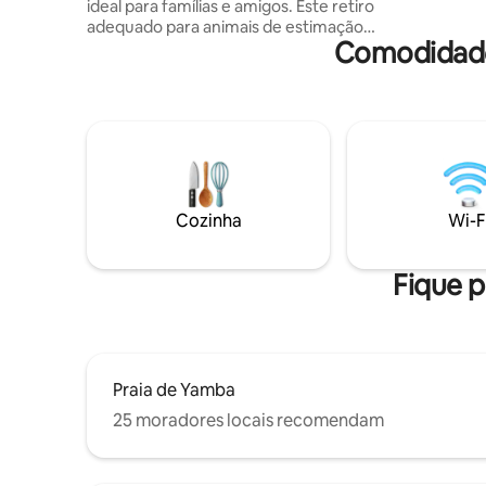
ideal para famílias e amigos. Este retiro
adequado para animais de estimação
Comodidade
oferece uma espaçosa área de estar em
plano aberto, um aquecedor de madeira,
ventiladores de teto, Wi-Fi e Smart TV,
jogos de tabuleiro e livros. Desfrute de
uma cozinha bem equipada, 2 banheiros
modernos, varanda, área de churrasco e
quintal totalmente cercado. Idealmente
localizado perto de todas as maravilhas
naturais da nossa bela região, boutiques
Cozinha
Wi-F
e restaurantes, um equilíbrio perfeito de
tranquilidade e conveniência para uma
escapadela inesquecível!
Fique p
Praia de Yamba
25 moradores locais recomendam