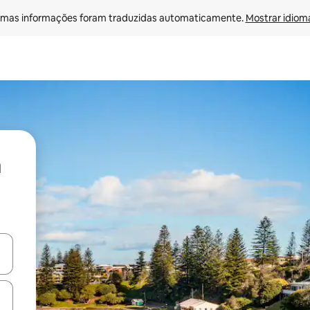
mas informações foram traduzidas automaticamente. 
Mostrar idioma
ore-os usando as seta para cima e para baixo do teclado ou tocando e