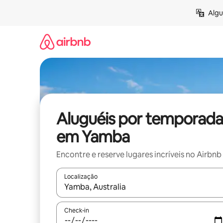
Pular
Algu
para
o
conteúdo
Aluguéis por temporada
em Yamba
Encontre e reserve lugares incríveis no Airbnb
Localização
Quando os resultados estiverem disponíveis, expl
Check-in