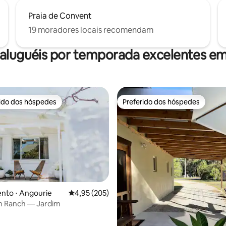
Praia de Convent
19 moradores locais recomendam
 aluguéis por temporada excelentes e
rido dos hóspedes
Preferido dos hóspedes
 melhores preferidos dos hóspedes
Preferido dos hóspedes
nto ⋅ Angourie
4,95 de uma avaliação média de 5, 205 avalia
4,95 (205)
h Ranch — Jardim