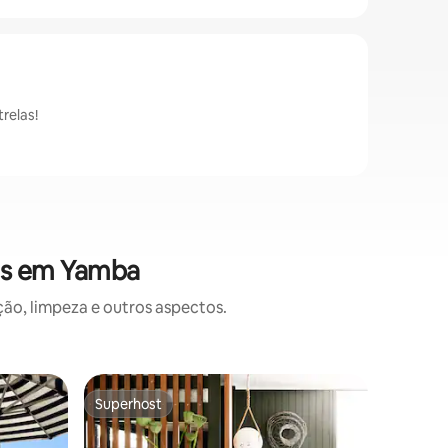
relas!
es em Yamba
o, limpeza e outros aspectos.
Apartam
Superhost
Prefe
Superhost
Entre o
Craigmor
na praia
Bem-vind