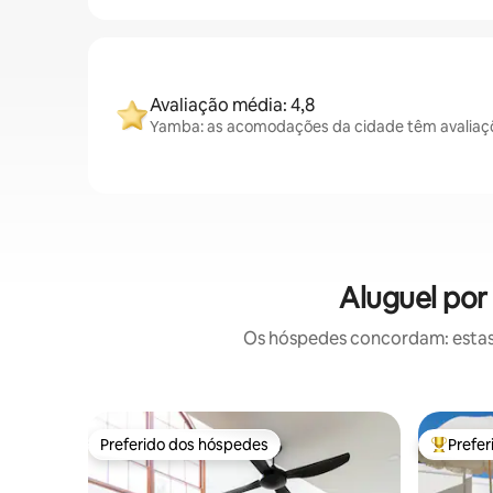
Avaliação média: 4,8
Yamba: as acomodações da cidade têm avaliaçõ
Aluguel po
Os hóspedes concordam: estas
Preferido dos hóspedes
Prefe
Preferido dos hóspedes
Entre os