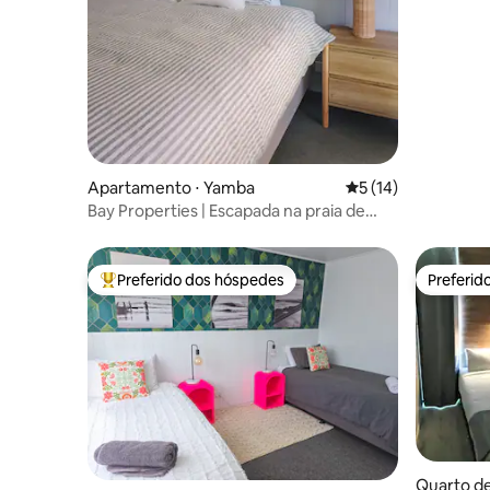
Apartamento ⋅ Yamba
5 de uma avaliação 
5 (14)
Bay Properties | Escapada na praia de
Pippi
Preferido dos hóspedes
Preferid
Entre os melhores preferidos dos hóspedes
Preferid
Quarto de