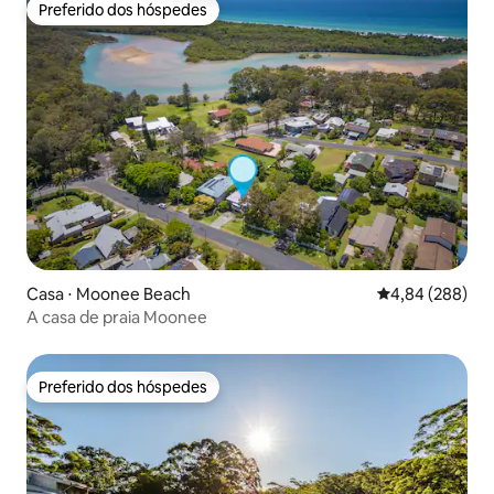
Preferido dos hóspedes
Preferido dos hóspedes
Casa ⋅ Moonee Beach
4,84 de uma ava
4,84 (288)
A casa de praia Moonee
Preferido dos hóspedes
Preferido dos hóspedes