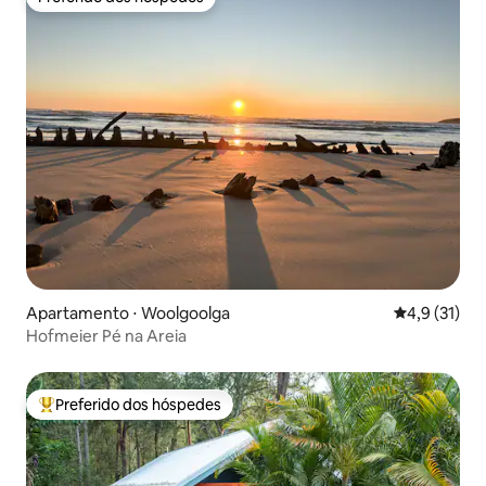
Preferido dos hóspedes
Apartamento ⋅ Woolgoolga
4,9 de uma a
4,9 (31)
Hofmeier Pé na Areia
Preferido dos hóspedes
Entre os melhores preferidos dos hóspedes