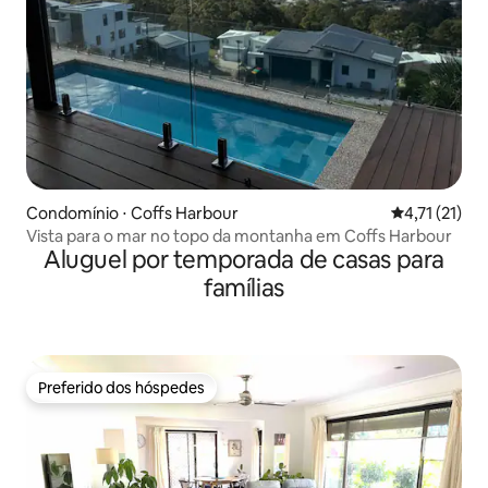
Condomínio ⋅ Coffs Harbour
4,71 de uma a
4,71 (21)
Vista para o mar no topo da montanha em Coffs Harbour
Aluguel por temporada de casas para
famílias
Preferido dos hóspedes
Preferido dos hóspedes