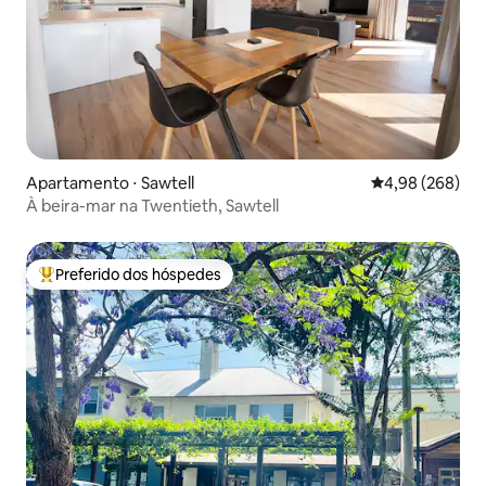
Apartamento ⋅ Sawtell
4,98 de uma ava
4,98 (268)
À beira-mar na Twentieth, Sawtell
Preferido dos hóspedes
Entre os melhores preferidos dos hóspedes