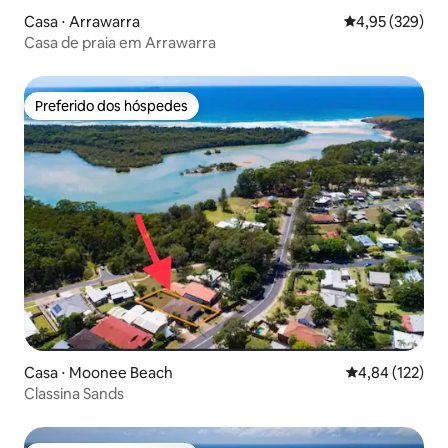
Casa ⋅ Arrawarra
4,95 de uma av
4,95 (329)
Casa de praia em Arrawarra
Preferido dos hóspedes
Preferido dos hóspedes
Casa ⋅ Moonee Beach
4,84 de uma av
4,84 (122)
Classina Sands