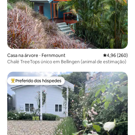
Casa na árvore ⋅ Fernmount
4,96 de uma ava
4,96 (260)
Chalé TreeTops único em Bellingen (animal de estimação)
Preferido dos hóspedes
Entre os melhores preferidos dos hóspedes