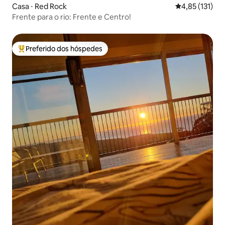
Casa ⋅ Red Rock
4,85 de uma av
4,85 (131)
Frente para o rio: Frente e Centro!
Preferido dos hóspedes
Entre os melhores preferidos dos hóspedes