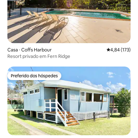
Casa ⋅ Coffs Harbour
4,84 de uma av
4,84 (173)
Resort privado em Fern Ridge
Preferido dos hóspedes
Preferido dos hóspedes