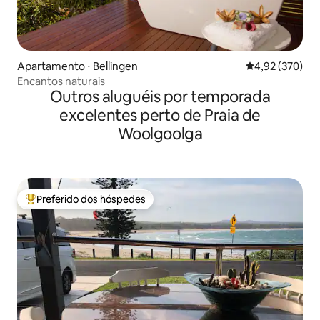
Apartamento ⋅ Bellingen
4,92 de uma av
4,92 (370)
Encantos naturais
Outros aluguéis por temporada
excelentes perto de Praia de
Woolgoolga
Preferido dos hóspedes
Entre os melhores preferidos dos hóspedes