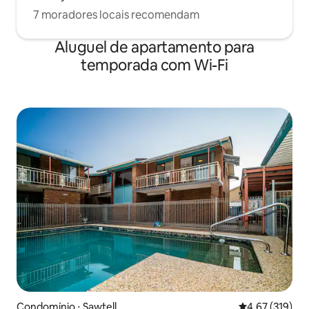
7 moradores locais recomendam
Aluguel de apartamento para
temporada com Wi-Fi
Condomínio ⋅ Sawtell
4,67 de uma av
4,67 (319)