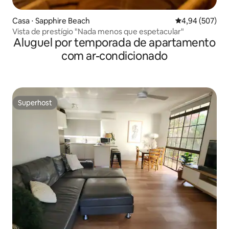
Casa ⋅ Sapphire Beach
4,94 de uma ava
4,94 (507)
Vista de prestígio "Nada menos que espetacular"
Aluguel por temporada de apartamento
com ar-condicionado
Superhost
Superhost