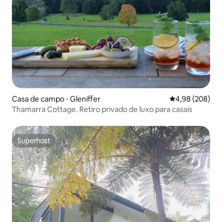
Casa de campo ⋅ Gleniffer
4,98 de uma ava
4,98 (208)
Thamarra Cottage. Retiro privado de luxo para casais
Superhost
Superhost