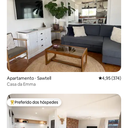
Apartamento ⋅ Sawtell
4,95 de uma av
4,95 (374)
Casa da Emma
Preferido dos hóspedes
Entre os melhores preferidos dos hóspedes