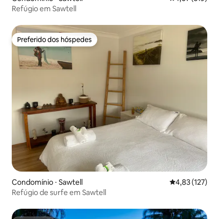
Refúgio em Sawtell
Preferido dos hóspedes
Preferido dos hóspedes
Condomínio ⋅ Sawtell
4,83 de uma av
4,83 (127)
Refúgio de surfe em Sawtell