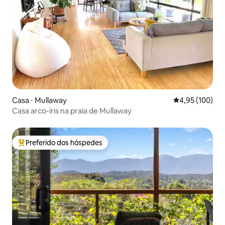
Casa ⋅ Mullaway
4,95 de uma av
4,95 (100)
Casa arco-íris na praia de Mullaway
Preferido dos hóspedes
Entre os melhores preferidos dos hóspedes