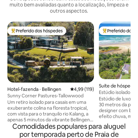
muito bem avaliadas quanto a localização, limpeza e
outros aspectos.
Preferido dos hóspedes
Preferido dos 
Entre os melhores preferidos dos hóspedes
Entre os melhore
Suíte de hóspedes 
Hotel-fazenda ⋅ Bellingen
4,99 de uma avaliação média de 
4,99 (119)
Beach
Estúdio isolado, Es
Sunny Corner Pastures-Tallowwood
Animais de estima
Estúdio de luxo em
Um retiro isolado para casais em uma
30 metros da praia
exuberante colina na floresta tropical,
designer com banh
com vista para o tranquilo rio Kalang, a
efeito chuva, máqu
apenas 5 minutos da vibrante Bellingen.
Uma cozinha tota
Comodidades populares para aluguel
Mergulhe em sua banheira de
máquina de café N
hidromassagem privativa de cedro,
por temporada perto de Praia de
queen size, ventil
relaxe em uma luxuosa cama king size e