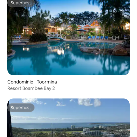
Superhost
Superhost
Condomínio ⋅ Toormina
Resort Boambee Bay 2
Superhost
Superhost