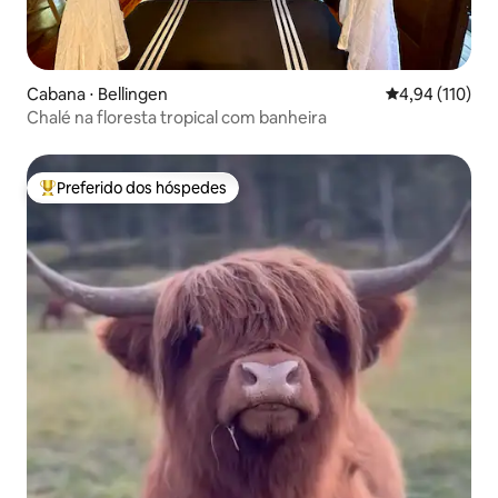
Cabana ⋅ Bellingen
4,94 de uma av
4,94 (110)
Chalé na floresta tropical com banheira
Preferido dos hóspedes
Entre os melhores preferidos dos hóspedes