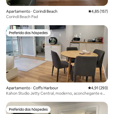
Apartamento ⋅ Corindi Beach
4,85 de uma av
4,85 (157)
Corindi Beach Pad
Preferido dos hóspedes
Preferido dos hóspedes
Apartamento ⋅ Coffs Harbour
4,91 de uma av
4,91 (293)
Kahon Studio Jetty Central, moderno, aconchegante e
iluminado
Preferido dos hóspedes
Preferido dos hóspedes