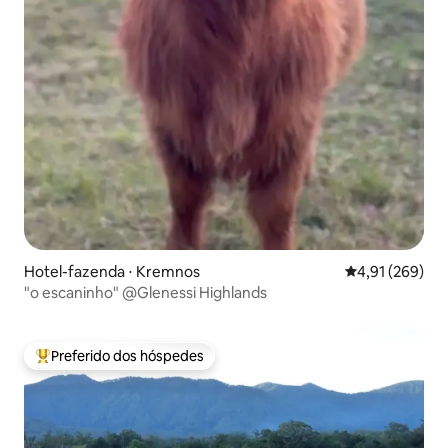
Hotel-fazenda ⋅ Kremnos
4,91 de uma av
4,91 (269)
"o escaninho" @Glenessi Highlands
Preferido dos hóspedes
Entre os melhores preferidos dos hóspedes