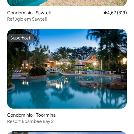
Condomínio ⋅ Sawtell
4,67 de uma av
4,67 (319)
Refúgio em Sawtell
Superhost
Superhost
Condomínio ⋅ Toormina
Resort Boambee Bay 2