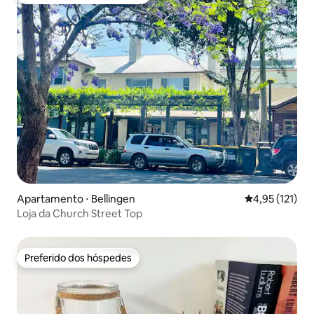
Entre os melhores preferidos dos hóspedes
Apartamento ⋅ Bellingen
4,95 de uma av
4,95 (121)
Loja da Church Street Top
Preferido dos hóspedes
Preferido dos hóspedes