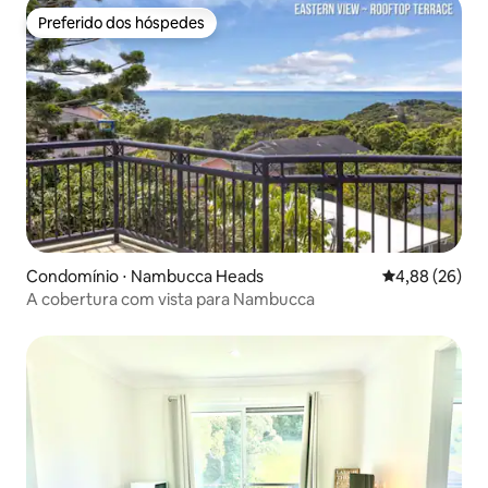
Preferido dos hóspedes
Preferido dos hóspedes
Condomínio ⋅ Nambucca Heads
4,88 de uma a
4,88 (26)
A cobertura com vista para Nambucca