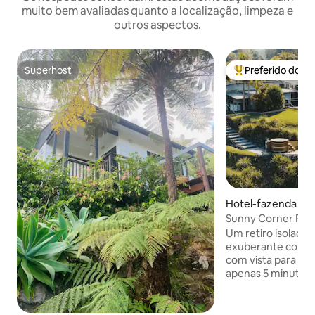
muito bem avaliadas quanto a localização, limpeza e
outros aspectos.
Superhost
Preferido dos 
Superhost
Entre os melhore
Hotel-fazenda ⋅ Be
Sunny Corner Pas
Um retiro isolado
exuberante colina 
com vista para o tr
apenas 5 minutos d
Mergulhe em sua 
hidromassagem pri
relaxe em uma lux