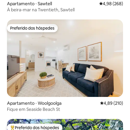
Apartamento ⋅ Sawtell
4,98 de uma ava
4,98 (268)
À beira-mar na Twentieth, Sawtell
Preferido dos hóspedes
Preferido dos hóspedes
Apartamento ⋅ Woolgoolga
4,89 de uma av
4,89 (210)
Fique em Seaside Beach St
Preferido dos hóspedes