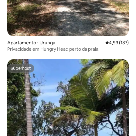
Apartamento ⋅ Urunga
4,93 de uma av
4,93 (137)
Privacidade em Hungry Head perto da praia.
Superhost
Superhost