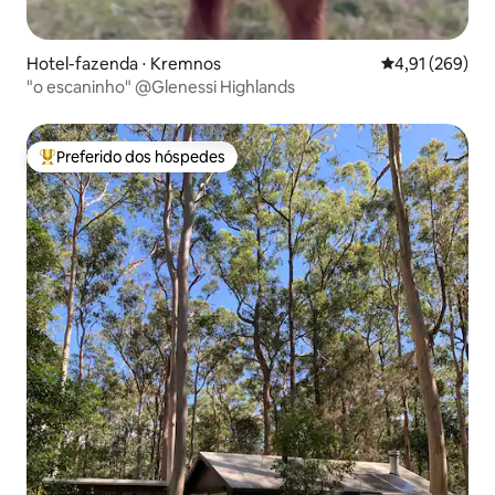
Hotel-fazenda ⋅ Kremnos
4,91 de uma av
4,91 (269)
"o escaninho" @Glenessi Highlands
Preferido dos hóspedes
Entre os melhores preferidos dos hóspedes