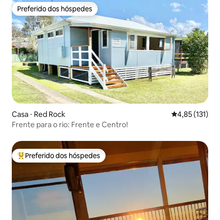
Preferido dos hóspedes
Preferido dos hóspedes
Casa ⋅ Red Rock
4,85 de uma av
4,85 (131)
Frente para o rio: Frente e Centro!
Preferido dos hóspedes
Entre os melhores preferidos dos hóspedes