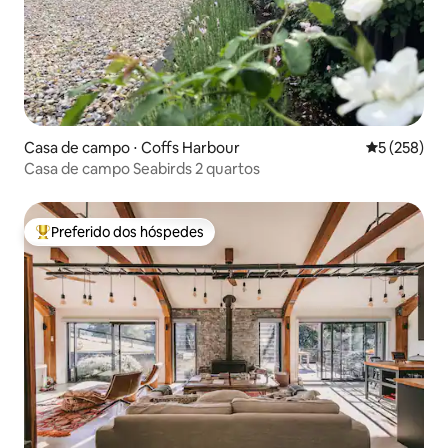
Casa de campo ⋅ Coffs Harbour
5 de uma av
5 (258)
Casa de campo Seabirds 2 quartos
Preferido dos hóspedes
Entre os melhores preferidos dos hóspedes