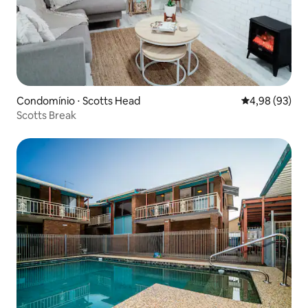
Condomínio ⋅ Scotts Head
4,98 de uma a
4,98 (93)
Scotts Break