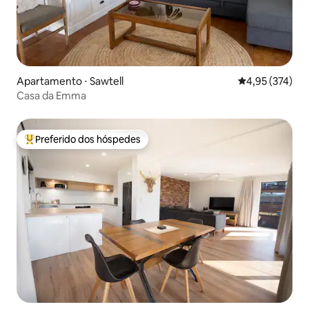
Apartamento ⋅ Sawtell
4,95 de uma av
4,95 (374)
Casa da Emma
Preferido dos hóspedes
Entre os melhores preferidos dos hóspedes