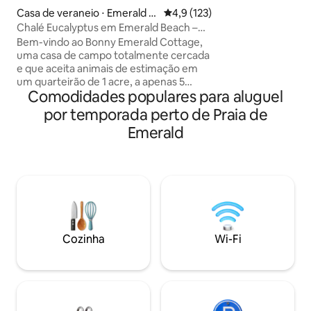
aconchegue-se junt
Casa de veraneio ⋅ Emerald B
4,9 de uma avaliação média de 
4,9 (123)
inverno ou refresq
each
Chalé Eucalyptus em Emerald Beach –
cintilante no verã
Fique 3 noites e economize
Bem-vindo ao Bonny Emerald Cottage,
da manhã cuidado
uma casa de campo totalmente cercada
na chegada, rejuv
e que aceita animais de estimação em
cedro e mergulho a
um quarteirão de 1 acre, a apenas 5
termine com uma 
Comodidades populares para aluguel
minutos de Emerald & Sandy Beach.
espumante por no
Relaxe no deck cercado por vegetação
por temporada perto de Praia de
serena para se re
exuberante. Observe os pássaros
Emerald
as energias.
durante o dia, aproveite o pôr do sol com
uma taça de vinho e contemple as
estrelas à noite. Com ar condicionado, 2
ventiladores de teto e produtos de
higiene pessoal ecológicos. A sala de
estar tem um novo sofá-cama queen
top de linha e se transforma em um
espaço de trabalho. Desfrute de total
Cozinha
Wi-Fi
privacidade, paz e serenidade, sua
escapada subtropical aguarda.