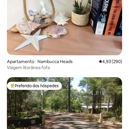
Apartamento ⋅ Nambucca Heads
4,93 de uma ava
4,93 (290)
Viagem litorânea fofa
Preferido dos hóspedes
Entre os melhores preferidos dos hóspedes