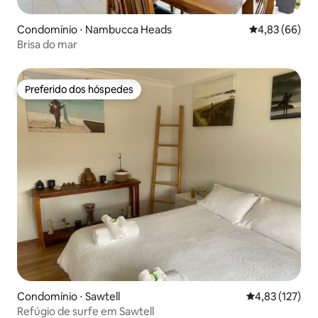
Condomínio ⋅ Nambucca Heads
4,83 de uma a
4,83 (66)
Brisa do mar
Preferido dos hóspedes
Preferido dos hóspedes
Condomínio ⋅ Sawtell
4,83 de uma av
4,83 (127)
Refúgio de surfe em Sawtell