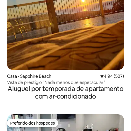
Casa ⋅ Sapphire Beach
4,94 de uma ava
4,94 (507)
Vista de prestígio "Nada menos que espetacular"
Aluguel por temporada de apartamento
com ar-condicionado
Preferido dos hóspedes
Preferido dos hóspedes