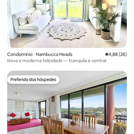
Condomínio ⋅ Nambucca Heads
4,88 de uma a
4,88 (26)
Nova e moderna felicidade — tranquila e central
Preferido dos hóspedes
Preferido dos hóspedes