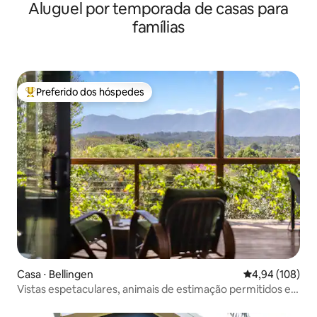
Aluguel por temporada de casas para
famílias
Preferido dos hóspedes
Entre os melhores preferidos dos hóspedes
Casa ⋅ Bellingen
4,94 de uma av
4,94 (108)
Vistas espetaculares, animais de estimação permitidos e
pronto para trabalhar em casa!