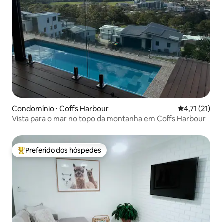
Condomínio ⋅ Coffs Harbour
4,71 de uma a
4,71 (21)
Vista para o mar no topo da montanha em Coffs Harbour
Preferido dos hóspedes
Entre os melhores preferidos dos hóspedes