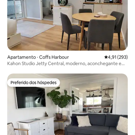
Apartamento ⋅ Coffs Harbour
4,91 de uma av
4,91 (293)
Kahon Studio Jetty Central, moderno, aconchegante e
iluminado
Preferido dos hóspedes
Preferido dos hóspedes