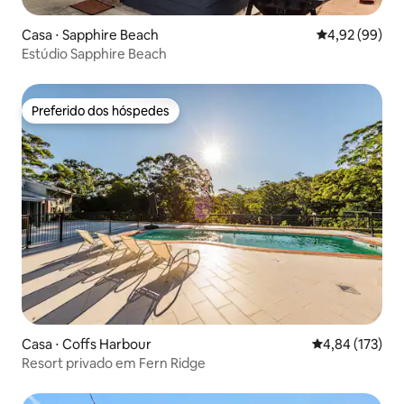
Casa ⋅ Sapphire Beach
4,92 de uma a
4,92 (99)
Estúdio Sapphire Beach
Preferido dos hóspedes
Preferido dos hóspedes
Casa ⋅ Coffs Harbour
4,84 de uma av
4,84 (173)
Resort privado em Fern Ridge