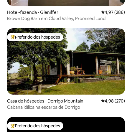
Hotel-fazenda ⋅ Gleniffer
4,97 de uma ava
4,97 (286)
Brown Dog Barn em Cloud Valley, Promised Land
Preferido dos hóspedes
Entre os melhores preferidos dos hóspedes
Casa de hóspedes ⋅ Dorrigo Mountain
4,98 de uma ava
4,98 (270)
Cabana idílica na escarpa de Dorrigo
Preferido dos hóspedes
Entre os melhores preferidos dos hóspedes