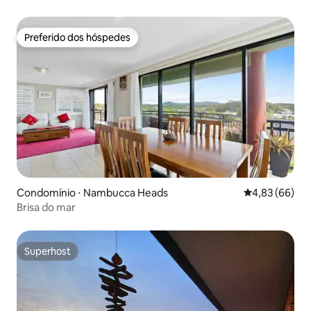
Preferido dos hóspedes
Preferido dos hóspedes
Condomínio ⋅ Nambucca Heads
4,83 de uma a
4,83 (66)
Brisa do mar
Superhost
Superhost