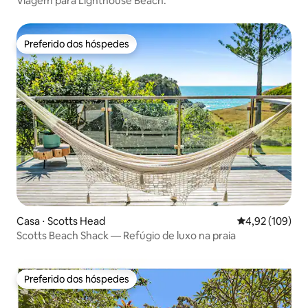
Viagem para Lighthouse Beach.
Preferido dos hóspedes
Preferido dos hóspedes
Casa ⋅ Scotts Head
4,92 de uma av
4,92 (109)
Scotts Beach Shack — Refúgio de luxo na praia
Preferido dos hóspedes
Preferido dos hóspedes