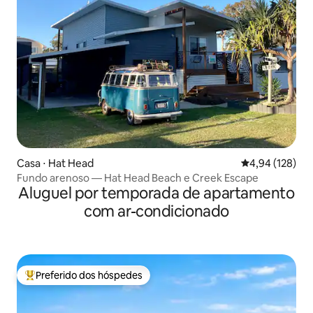
Casa ⋅ Hat Head
4,94 de uma av
4,94 (128)
Fundo arenoso — Hat Head Beach e Creek Escape
Aluguel por temporada de apartamento
com ar-condicionado
Preferido dos hóspedes
Entre os melhores preferidos dos hóspedes