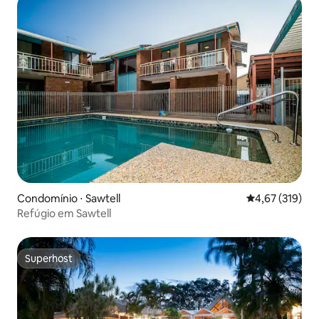
Condomínio ⋅ Sawtell
4,67 de uma av
4,67 (319)
Refúgio em Sawtell
Superhost
Superhost