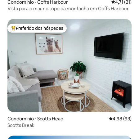
Condomínio ⋅ Coffs Harbour
4,71 de uma a
4,71 (21)
Vista para o mar no topo da montanha em Coffs Harbour
Preferido dos hóspedes
Entre os melhores preferidos dos hóspedes
Condomínio ⋅ Scotts Head
4,98 de uma a
4,98 (93)
Scotts Break