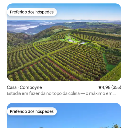
Preferido dos hóspedes
Preferido dos hóspedes
Casa ⋅ Comboyne
4,98 de uma av
4,98 (355)
Estadia em fazenda no topo da colina — o máximo em
relaxamento
Preferido dos hóspedes
Preferido dos hóspedes