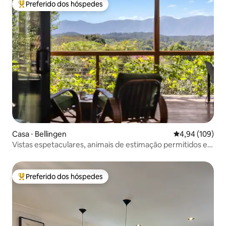
Preferido dos hóspedes
Entre os melhores preferidos dos hóspedes
Casa ⋅ Bellingen
4,94 de uma av
4,94 (109)
Vistas espetaculares, animais de estimação permitidos e
pronto para trabalhar em casa!
Preferido dos hóspedes
Entre os melhores preferidos dos hóspedes