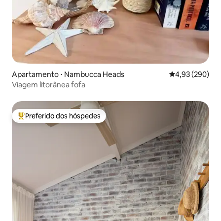
Apartamento ⋅ Nambucca Heads
4,93 de uma ava
4,93 (290)
Viagem litorânea fofa
Preferido dos hóspedes
Entre os melhores preferidos dos hóspedes