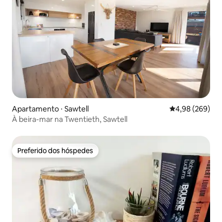
Apartamento ⋅ Sawtell
4,98 de uma ava
4,98 (269)
À beira-mar na Twentieth, Sawtell
Preferido dos hóspedes
Preferido dos hóspedes