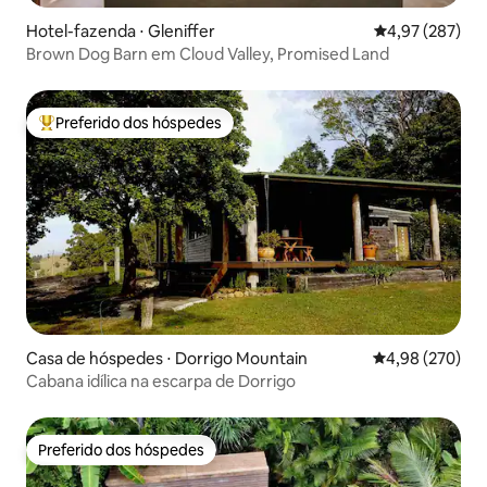
Hotel-fazenda ⋅ Gleniffer
4,97 de uma av
4,97 (287)
Brown Dog Barn em Cloud Valley, Promised Land
Preferido dos hóspedes
Entre os melhores preferidos dos hóspedes
Casa de hóspedes ⋅ Dorrigo Mountain
4,98 de uma ava
4,98 (270)
Cabana idílica na escarpa de Dorrigo
Preferido dos hóspedes
Preferido dos hóspedes