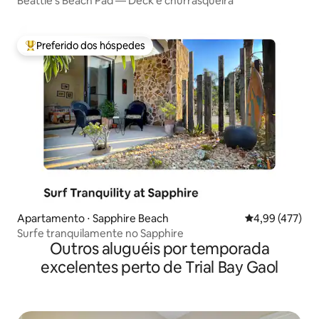
Beattie's Beach Pad — Deck e churrasqueira
Preferido dos hóspedes
Entre os melhores preferidos dos hóspedes
Apartamento ⋅ Sapphire Beach
4,99 de uma av
4,99 (477)
Surfe tranquilamente no Sapphire
Outros aluguéis por temporada
excelentes perto de Trial Bay Gaol