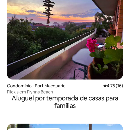
Condomínio ⋅ Port Macquarie
4,75 de uma a
4,75 (16)
Flick's em Flynns Beach
Aluguel por temporada de casas para
famílias