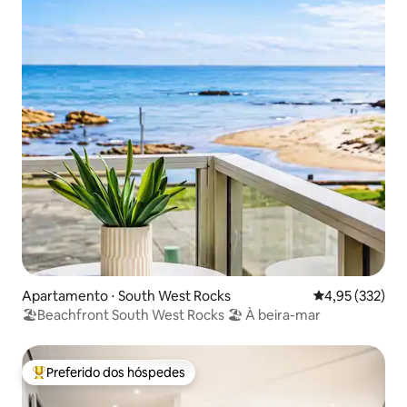
Apartamento ⋅ South West Rocks
4,95 de uma av
4,95 (332)
🏖Beachfront South West Rocks 🏖 À beira-mar
Preferido dos hóspedes
Entre os melhores preferidos dos hóspedes