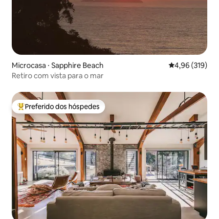
Microcasa ⋅ Sapphire Beach
4,96 de uma av
4,96 (319)
Retiro com vista para o mar
Preferido dos hóspedes
Entre os melhores preferidos dos hóspedes