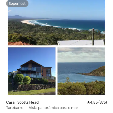
Superhost
Superhost
Casa ⋅ Scotts Head
4,85 de uma av
4,85 (375)
Tarebarre — Vista panorâmica para o mar