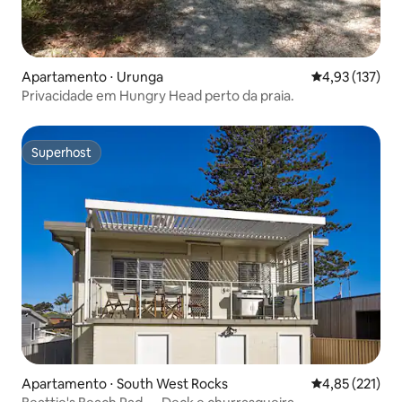
Apartamento ⋅ Urunga
4,93 de uma av
4,93 (137)
Privacidade em Hungry Head perto da praia.
Superhost
Superhost
Apartamento ⋅ South West Rocks
4,85 de uma av
4,85 (221)