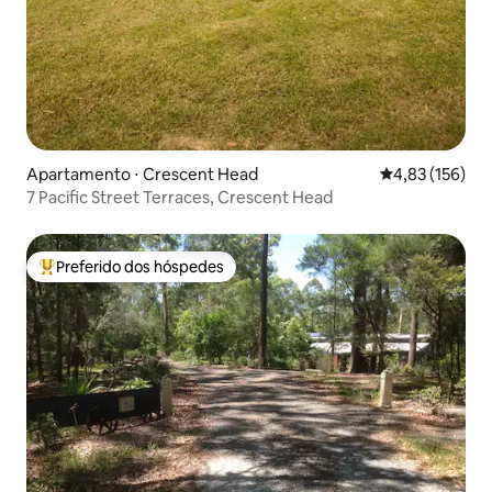
Apartamento ⋅ Crescent Head
4,83 de uma av
4,83 (156)
7 Pacific Street Terraces, Crescent Head
Preferido dos hóspedes
Entre os melhores preferidos dos hóspedes