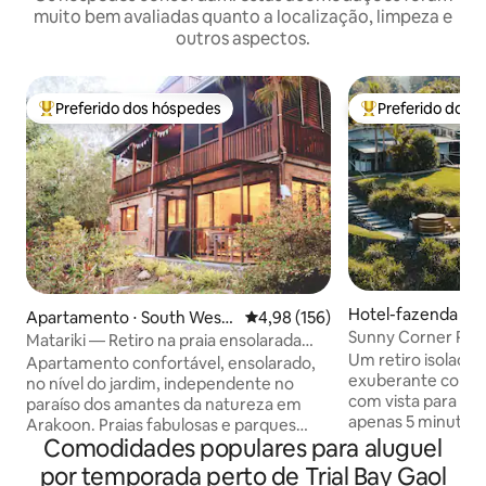
muito bem avaliadas quanto a localização, limpeza e
outros aspectos.
Preferido dos hóspedes
Preferido dos 
Entre os melhores preferidos dos hóspedes
Entre os melhore
Hotel-fazenda ⋅ Be
Apartamento ⋅ South West
4,98 de uma avaliação média de 
4,98 (156)
Sunny Corner Pas
Rocks
Matariki — Retiro na praia ensolarada
Um retiro isolado
perto do Parque Nacional
Apartamento confortável, ensolarado,
exuberante colina 
no nível do jardim, independente no
com vista para o tr
paraíso dos amantes da natureza em
apenas 5 minutos d
Arakoon. Praias fabulosas e parques
Mergulhe em sua 
Comodidades populares para aluguel
nacionais. Estacionamento fora da rua à
hidromassagem pri
porta. Ventiladores de teto e piso
por temporada perto de Trial Bay Gaol
relaxe em uma lux