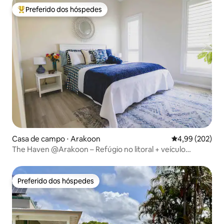
Preferido dos hóspedes
Entre os melhores preferidos dos hóspedes
Casa de campo ⋅ Arakoon
4,99 de uma ava
4,99 (202)
The Haven @Arakoon – Refúgio no litoral + veículo
elétrico
Preferido dos hóspedes
Preferido dos hóspedes