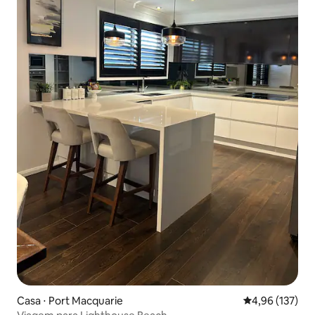
Casa ⋅ Port Macquarie
4,96 de uma av
4,96 (137)