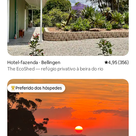
Hotel-fazenda ⋅ Bellingen
4,95 de uma av
4,95 (356)
The EcoShed — refúgio privativo à beira do rio
Preferido dos hóspedes
Entre os melhores preferidos dos hóspedes