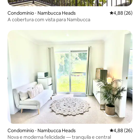
Condomínio ⋅ Nambucca Heads
4,88 de uma a
4,88 (26)
A cobertura com vista para Nambucca
Condomínio ⋅ Nambucca Heads
4,88 de uma a
4,88 (26)
Nova e moderna felicidade — tranquila e central