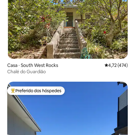
Casa ⋅ South West Rocks
4,72 de uma av
4,72 (474)
Chalé do Guardião
Preferido dos hóspedes
Entre os melhores preferidos dos hóspedes