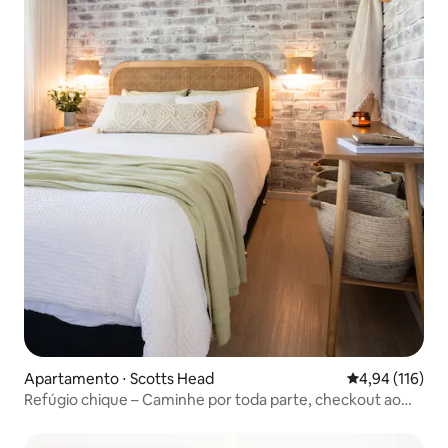
Apartamento ⋅ Scotts Head
4,94 de uma av
4,94 (116)
Refúgio chique – Caminhe por toda parte, checkout ao
meio-dia