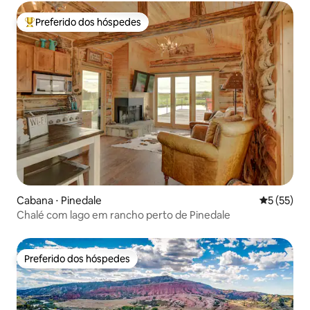
Preferido dos hóspedes
Entre os melhores preferidos dos hóspedes
Cabana ⋅ Pinedale
5 de uma a
5 (55)
Chalé com lago em rancho perto de Pinedale
Preferido dos hóspedes
Preferido dos hóspedes