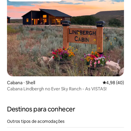
Cabana ⋅ Shell
4,98 de uma a
4,98 (40)
Cabana Lindbergh no Ever Sky Ranch - As VISTAS!
Destinos para conhecer
Outros tipos de acomodações