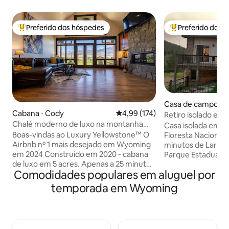
Preferido dos hóspedes
Preferido dos 
Entre os melhores preferidos dos hóspedes
Entre os melhore
Casa de campo ⋅ 
Cabana ⋅ Cody
4,99 de uma avaliação média de 
4,99 (174)
Retiro isolado em 
Chalé moderno de luxo na montanha
Casa isolada em 35
perto de Yellowstone
Boas-vindas ao Luxury Yellowstone™ O
Floresta Nacional 
Airbnb nº 1 mais desejado em Wyoming
minutos de Larami
em 2024 Construído em 2020 - cabana
Parque Estadual C
de luxo em 5 acres. Apenas a 25 minutos
minutos de Cheye
Comodidades populares em aluguel por
do Portão Leste de Yellowstone, no
abundância de vea
Buffalo Bill Scenic Byway! Desfrute de
cercado. Animais 
temporada em Wyoming
vistas para a montanha, janelas do chão
bem-vindos. Dois 
ao teto, uma grande lareira de pedra,
banheiros mais cam
armários revestidos de couro, roupa de
Nenhum serviço de
cama de luxo e uma vista incrível das
local devido à loca