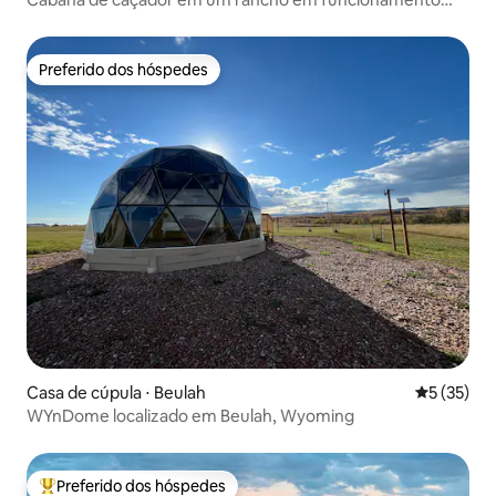
perto de Centennial
Preferido dos hóspedes
Preferido dos hóspedes
Casa de cúpula ⋅ Beulah
5 de uma a
5 (35)
WYnDome localizado em Beulah, Wyoming
Preferido dos hóspedes
Entre os melhores preferidos dos hóspedes