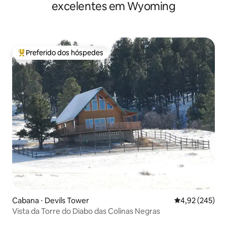
excelentes em Wyoming
Preferido dos hóspedes
Entre os melhores preferidos dos hóspedes
Cabana ⋅ Devils Tower
4,92 de uma av
4,92 (245)
Vista da Torre do Diabo das Colinas Negras