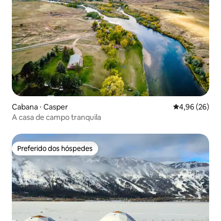
Cabana ⋅ Casper
4,96 de uma a
4,96 (26)
A casa de campo tranquila
Preferido dos hóspedes
Preferido dos hóspedes