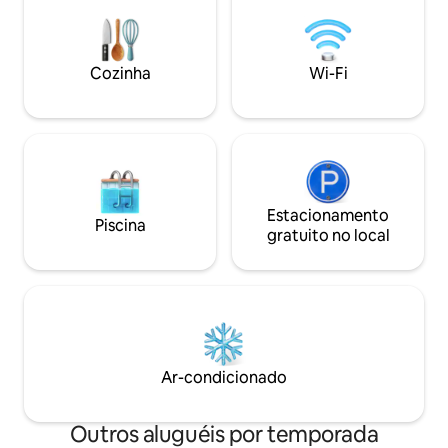
estrelas. Do nascer ao pôr do sol, a
fornecido. Há TV via satél
varanda oferece uma beleza de tirar o
café, chá, açúcar, 
fôlego, e talvez até avistamentos de vida
ovos se minhas ga
selvagem! O East Gate abre em 2 de
generosas! BR adicional disponível
Cozinha
Wi-Fi
maio de 2026! O design da cabana é
mediante solicitaç
protegido por direitos autorais.
Estacionamento
Piscina
gratuito no local
Ar-condicionado
Outros aluguéis por temporada