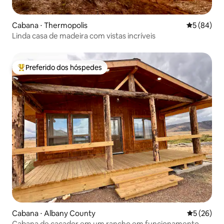
Cabana ⋅ Thermopolis
5 de uma a
5 (84)
Linda casa de madeira com vistas incríveis
Preferido dos hóspedes
Entre os melhores preferidos dos hóspedes
Cabana ⋅ Albany County
5 de uma a
5 (26)
Cabana de caçador em um rancho em funcionamento