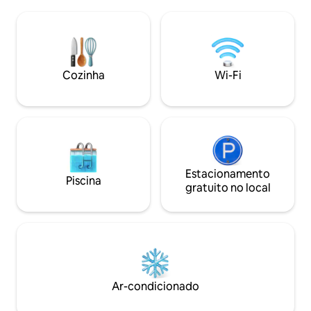
qualidade, entrada própria, máquina de
a maioria das con
lavar roupa, geladeira, ambiente ao ar
ávido comprador 
livre, eletricidade. Churrasqueira, Wi-Fi,
gastronômico. Apre
varal, estacionamento fora da rua,
da sala familiar, d
micro-ondas, cooktop e utensílios de
atividade (observaç
cozinha. Bairro encantador, vista para o
caminhadas , surfe
Cozinha
Wi-Fi
mar, curta caminhada até uma bela praia
de pássaros,caiaqu
e Parque Nacional. Curta distância de
saboreie um belo
carro até as lojas de Tura Beach e a 10
minutos de carro de Merimbula
Estacionamento
Piscina
gratuito no local
Ar-condicionado