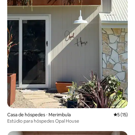
Casa de hóspedes ⋅ Merimbula
5 de uma a
5 (15)
Estúdio para hóspedes Opal House