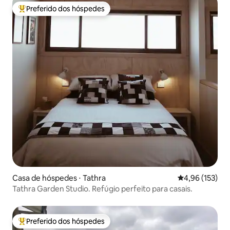
Preferido dos hóspedes
Entre os melhores preferidos dos hóspedes
Casa de hóspedes ⋅ Tathra
4,96 de uma av
4,96 (153)
Tathra Garden Studio. Refúgio perfeito para casais.
Preferido dos hóspedes
Entre os melhores preferidos dos hóspedes