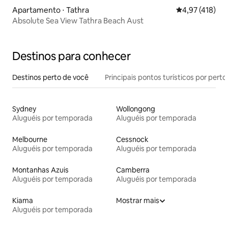
Apartamento ⋅ Tathra
4,97 de uma av
4,97 (418)
Absolute Sea View Tathra Beach Aust
Destinos para conhecer
Destinos perto de você
Principais pontos turísticos por perto
Sydney
Wollongong
Aluguéis por temporada
Aluguéis por temporada
Melbourne
Cessnock
Aluguéis por temporada
Aluguéis por temporada
Montanhas Azuis
Camberra
Aluguéis por temporada
Aluguéis por temporada
Kiama
Mostrar mais
Aluguéis por temporada