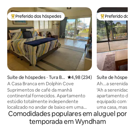
Preferido dos hóspedes
Preferido dos 
Entre os melhores preferidos dos hóspedes
Entre os melhore
Suíte de hóspedes ⋅ Tura Be
4,98 de uma avaliação média de 
4,98 (234)
Suíte de hóspedes
ach
a Beach
A Casa Branca em Dolphin Cove
Ah...a serenidade
Suprimentos de café da manhã
‘Ah a serenidade ‘
continental fornecidos. Apartamento
apartamento de 2
estúdio totalmente independente
equipado com tod
localizado no andar de baixo em uma
uma casa, mas na 
Comodidades populares em aluguel por
residência familiar. Cozinha moderna,
Pambula Beach e 
banheiro privativo, cama king size, Smart
a pé do rio imacul
temporada em Wyndham
TV de 40 polegadas e DVD, ar-
miradouros de ca
condicionado, roupa de cama de
viagem de carro a