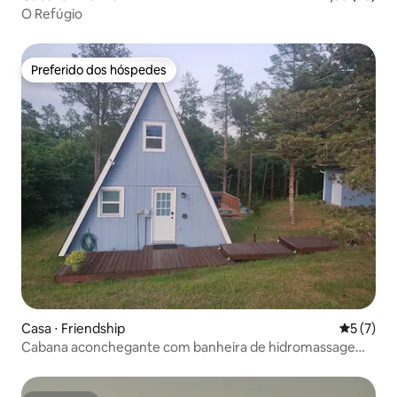
O Refúgio
Preferido dos hóspedes
Preferido dos hóspedes
Casa ⋅ Friendship
5 de uma 
5 (7)
Cabana aconchegante com banheira de hidromassagem,
3 camas, lagos, trilhas