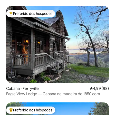
Preferido dos hóspedes
Entre os melhores preferidos dos hóspedes
Cabana ⋅ Ferryville
4,99 de uma av
4,99 (98)
Eagle View Lodge — Cabana de madeira de 1850 com
banheira de hidromassagem
Preferido dos hóspedes
Entre os melhores preferidos dos hóspedes