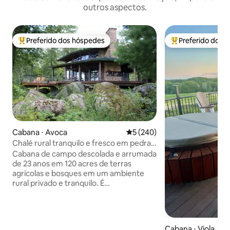
outros aspectos.
Preferido dos hóspedes
Preferido dos 
Entre os melhores preferidos dos hóspedes
Entre os melhore
Cabana ⋅ Avoca
5 de uma avaliação média de 
5 (240)
Chalé rural tranquilo e fresco em pedras
e 120 acres
Cabana de campo descolada e arrumada
de 23 anos em 120 acres de terras
agrícolas e bosques em um ambiente
rural privado e tranquilo. É
aconchegante, 950 pés quadrados,
construído com pedra e madeira.
Conceito aberto com uma lareira de dois
andares, lareira da varanda, lareira
Cabana ⋅ Viola