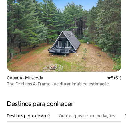
Cabana ⋅ Muscoda
5 de uma a
5 (61)
The Driftless A-Frame - aceita animais de estimação
Destinos para conhecer
Destinos perto de você
Outros tipos de acomodações
Pr