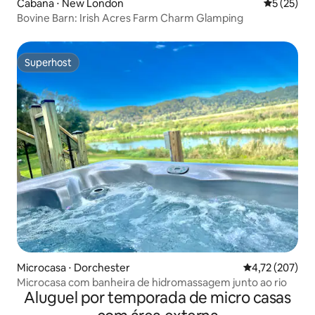
Cabana ⋅ New London
5 de uma a
5 (25)
Bovine Barn: Irish Acres Farm Charm Glamping
Superhost
Superhost
Microcasa ⋅ Dorchester
4,72 de uma av
4,72 (207)
Microcasa com banheira de hidromassagem junto ao rio
Aluguel por temporada de micro casas