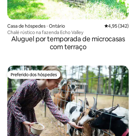
Casa de hóspedes ⋅ Ontário
4,95 de uma av
4,95 (342)
Chalé rústico na fazenda Echo Valley
Aluguel por temporada de microcasas
com terraço
Preferido dos hóspedes
Preferido dos hóspedes