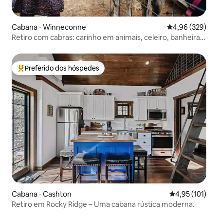
Cabana ⋅ Winneconne
4,96 de uma ava
4,96 (329)
Retiro com cabras: carinho em animais, celeiro, banheira
de hidromassagem e rio
Preferido dos hóspedes
Entre os melhores preferidos dos hóspedes
Cabana ⋅ Cashton
4,95 de uma av
4,95 (101)
Retiro em Rocky Ridge – Uma cabana rústica moderna.