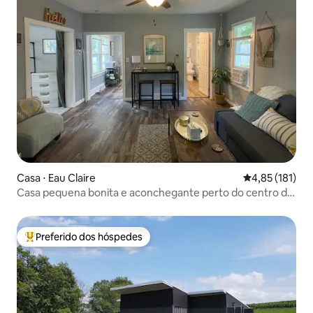
Casa ⋅ Eau Claire
4,85 de uma av
4,85 (181)
Casa pequena bonita e aconchegante perto do centro da
EC
Preferido dos hóspedes
Entre os melhores preferidos dos hóspedes