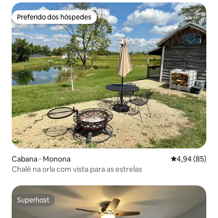
Preferido dos hóspedes
Preferido dos hóspedes
Cabana ⋅ Monona
4,94 de uma a
4,94 (85)
Chalé na orla com vista para as estrelas
Superhost
Superhost