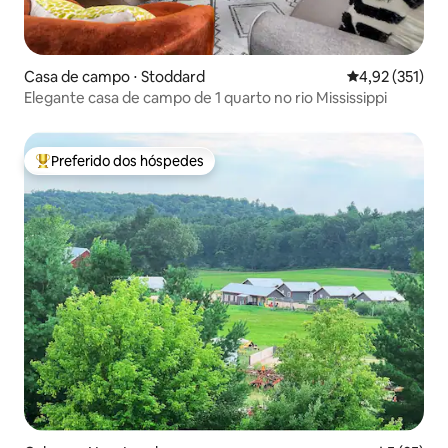
Casa de campo ⋅ Stoddard
4,92 de uma av
4,92 (351)
Elegante casa de campo de 1 quarto no rio Mississippi
Preferido dos hóspedes
Entre os melhores preferidos dos hóspedes