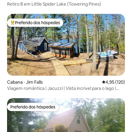
Retiro B em Little Spider Lake (Towering Pines)
Preferido dos hóspedes
Entre os melhores preferidos dos hóspedes
Cabana ⋅ Jim Falls
4,95 de uma av
4,95 (120)
Viagem romântica | Jacuzzi | Vista incrível para o lago |
Nórdico
Preferido dos hóspedes
Preferido dos hóspedes