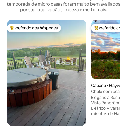
temporada de micro casas foram muito bem avaliados
por sua localização, limpeza e muito mais.
Preferido dos hóspedes
Preferido dos 
Entre os melhores preferidos dos hóspedes
Entre os melhore
Cabana ⋅ Hayward
Chalé com acampa
casa de hóspedes
Elegância Rústica
Vista Panorâmica 
Elétrico + Varanda
minutos de Haywa
de piso semi-aber
Cabin tem 2 camas