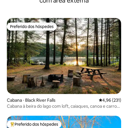
com área externa
Preferido dos hóspedes
Preferido dos hóspedes
Cabana ⋅ Black River Falls
4,96 de uma av
4,96 (231)
Cabana à beira do lago com loft, caiaques, canoa e carro
elétrico
Preferido dos hóspedes
Entre os melhores preferidos dos hóspedes