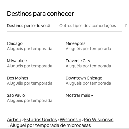
Destinos para conhecer
Destinos perto de você
Outros tipos de acomodações
Pr
Chicago
Mineápolis
Aluguéis por temporada
Aluguéis por temporada
Milwaukee
Traverse City
Aluguéis por temporada
Aluguéis por temporada
Des Moines
Downtown Chicago
Aluguéis por temporada
Aluguéis por temporada
São Paulo
Mostrar mais
Aluguéis por temporada
Airbnb
Estados Unidos
Wisconsin
Rio Wisconsin
Aluguel por temporada de microcasas