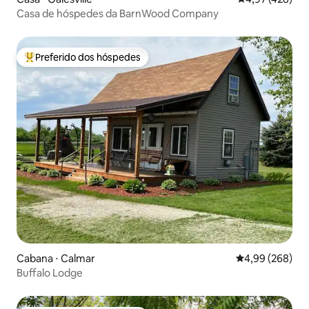
Casa de hóspedes da BarnWood Company
Preferido dos hóspedes
Entre os melhores preferidos dos hóspedes
Cabana ⋅ Calmar
4,99 de uma ava
4,99 (268)
Buffalo Lodge