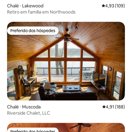
Chalé ⋅ Lakewood
4,93 de uma av
4,93 (109)
Retiro em família em Northwoods
Preferido dos hóspedes
Preferido dos hóspedes
Chalé ⋅ Muscoda
4,91 de uma av
4,91 (188)
Riverside Chalet, LLC
Preferido dos hóspedes