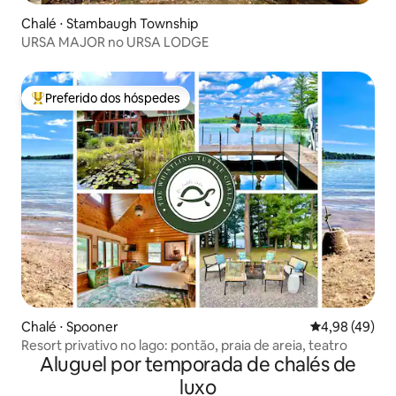
Chalé ⋅ Stambaugh Township
URSA MAJOR no URSA LODGE
Preferido dos hóspedes
Entre os melhores preferidos dos hóspedes
Chalé ⋅ Spooner
4,98 de uma a
4,98 (49)
Resort privativo no lago: pontão, praia de areia, teatro
Aluguel por temporada de chalés de
luxo