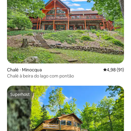
Chalé ⋅ Minocqua
4,98 de uma a
4,98 (91)
Chalé à beira do lago com pontão
Superhost
Superhost