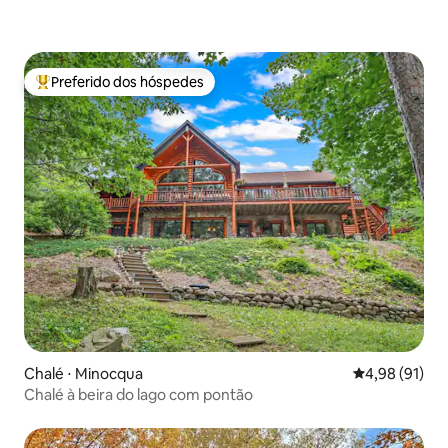
Preferido dos hóspedes
Entre os melhores preferidos dos hóspedes
Chalé ⋅ Minocqua
4,98 de uma a
4,98 (91)
Chalé à beira do lago com pontão