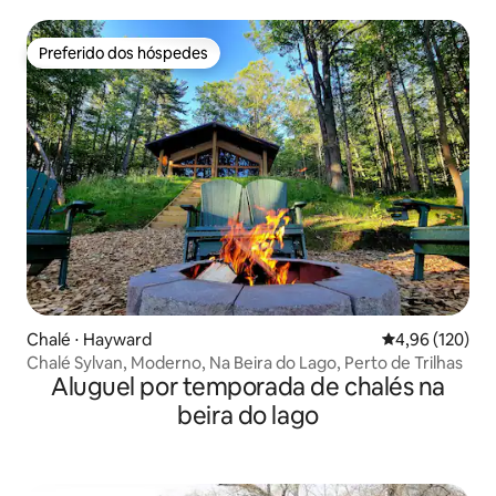
Preferido dos hóspedes
Preferido dos hóspedes
Chalé ⋅ Hayward
4,96 de uma av
4,96 (120)
Chalé Sylvan, Moderno, Na Beira do Lago, Perto de Trilhas
Aluguel por temporada de chalés na
beira do lago