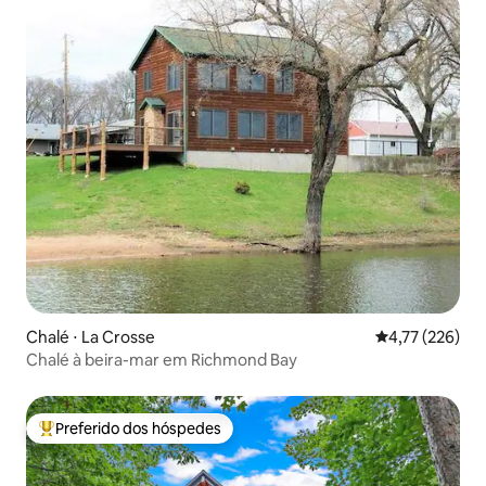
Chalé ⋅ La Crosse
4,77 de uma av
4,77 (226)
Chalé à beira-mar em Richmond Bay
Preferido dos hóspedes
Entre os melhores preferidos dos hóspedes