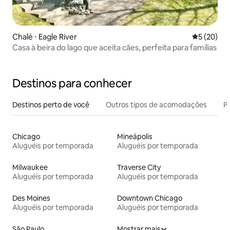
Chalé ⋅ Eagle River
5 de uma a
5 (20)
Casa à beira do lago que aceita cães, perfeita para famílias
Destinos para conhecer
Destinos perto de você
Outros tipos de acomodações
Pr
Chicago
Mineápolis
Aluguéis por temporada
Aluguéis por temporada
Milwaukee
Traverse City
Aluguéis por temporada
Aluguéis por temporada
Des Moines
Downtown Chicago
Aluguéis por temporada
Aluguéis por temporada
São Paulo
Mostrar mais