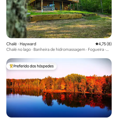
Chalé ⋅ Hayward
4,75 de uma 
4,75 (8)
Chalé no lago · Banheira de hidromassagem · Fogueira ·
Veículo elétrico
Preferido dos hóspedes
Entre os melhores preferidos dos hóspedes