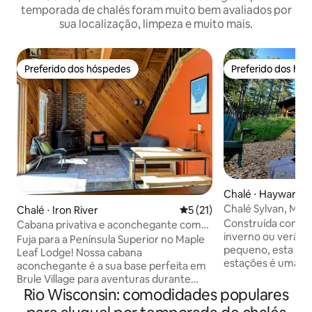
temporada de chalés foram muito bem avaliados por
sua localização, limpeza e muito mais.
Preferido dos hóspedes
Preferido dos hó
Preferido dos hóspedes
Preferido dos hó
Chalé ⋅ Hayward
Chalé Sylvan, Mod
Chalé ⋅ Iron River
5 de uma avaliação média de
5 (21)
Lago, Perto de Tri
Construída como 
Cabana privativa e aconchegante com
inverno ou verão 
banheira de hidromassagem; perto de
Fuja para a Península Superior no Maple
pequeno, esta bel
lagos e trilhas
Leaf Lodge! Nossa cabana
estações é uma ó
aconchegante é a sua base perfeita em
experimentar os 
Brule Village para aventuras durante
Wisconsin em um
Rio Wisconsin: comodidades populares
todo o ano, aninhada em um ambiente
bem equipado e es
tranquilo e arborizado. Desfrute de