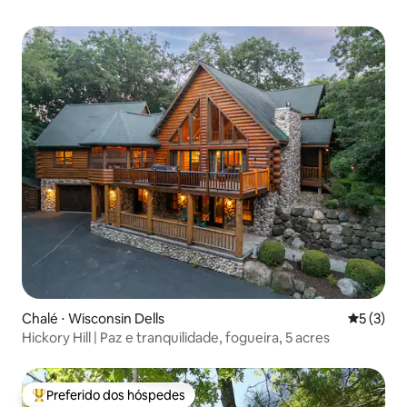
Chalé ⋅ Wisconsin Dells
5 de uma 
5 (3)
Hickory Hill | Paz e tranquilidade, fogueira, 5 acres
Preferido dos hóspedes
Entre os melhores preferidos dos hóspedes