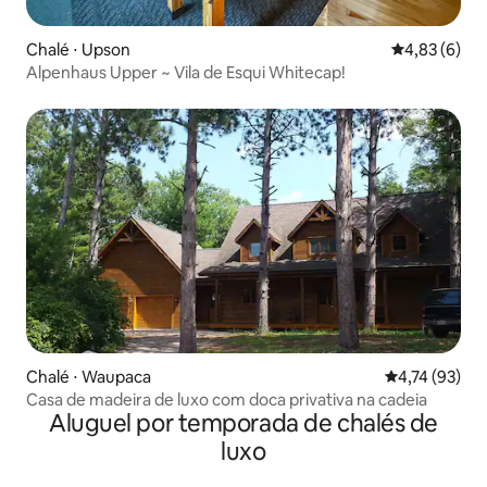
Chalé ⋅ Upson
4,83 de uma 
4,83 (6)
Alpenhaus Upper ~ Vila de Esqui Whitecap!
Chalé ⋅ Waupaca
4,74 de uma a
4,74 (93)
Casa de madeira de luxo com doca privativa na cadeia
Aluguel por temporada de chalés de
luxo