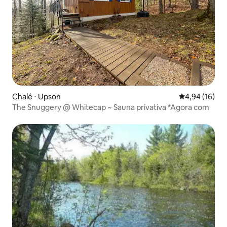
Chalé ⋅ Upson
4,94 de uma a
4,94 (16)
The Snuggery @ Whitecap ~ Sauna privativa *Agora com