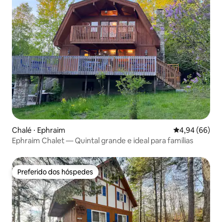
Chalé ⋅ Ephraim
4,94 de uma av
4,94 (66)
Ephraim Chalet — Quintal grande e ideal para famílias
Preferido dos hóspedes
Preferido dos hóspedes