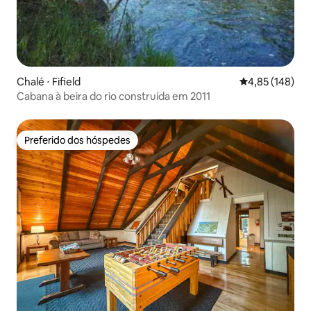
Chalé ⋅ Fifield
4,85 de uma av
4,85 (148)
Cabana à beira do rio construída em 2011
Preferido dos hóspedes
Preferido dos hóspedes