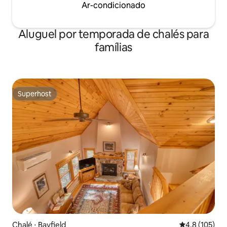
Ar-condicionado
Aluguel por temporada de chalés para
famílias
Superhost
Superhost
Chalé ⋅ Bayfield
4,8 de uma av
4,8 (105)