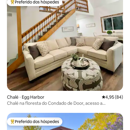
Preferido dos hóspedes
Entre os melhores preferidos dos hóspedes
Chalé ⋅ Egg Harbor
4,95 de uma a
4,95 (84)
Chalé na floresta do Condado de Door, acesso a
praia/cidade
Preferido dos hóspedes
Entre os melhores preferidos dos hóspedes