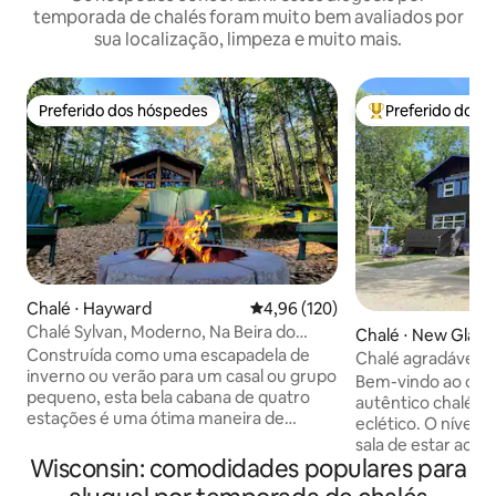
temporada de chalés foram muito bem avaliados por
sua localização, limpeza e muito mais.
Preferido dos hóspedes
Preferido dos 
Preferido dos hóspedes
Entre os melhore
Chalé ⋅ Hayward
4,96 de uma avaliação média de 
4,96 (120)
Chalé Sylvan, Moderno, Na Beira do
Chalé ⋅ New Glaru
Lago, Perto de Trilhas
Construída como uma escapadela de
Chalé agradável d
inverno ou verão para um casal ou grupo
Pequena Suíça
Bem-vindo ao chal
pequeno, esta bela cabana de quatro
autêntico chalé s
estações é uma ótima maneira de
eclético. O nível 
experimentar os Northwoods de
sala de estar acol
Wisconsin em um espaço moderno,
Wisconsin: comodidades populares para
completa e área de
bem equipado e esteticamente rico,
varanda de 3 esta