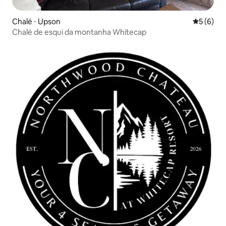
Chalé ⋅ Upson
5 de uma 
5 (6)
Chalé de esqui da montanha Whitecap