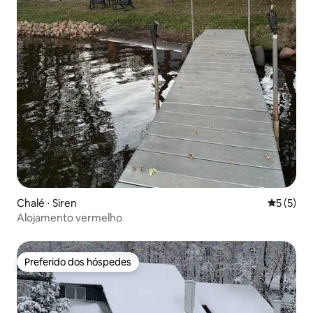
Chalé ⋅ Siren
5 de uma 
5 (5)
Alojamento vermelho
Preferido dos hóspedes
Preferido dos hóspedes