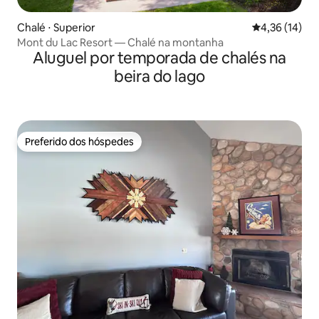
Chalé ⋅ Superior
4,36 de uma a
4,36 (14)
Mont du Lac Resort — Chalé na montanha
Aluguel por temporada de chalés na
beira do lago
Preferido dos hóspedes
Preferido dos hóspedes