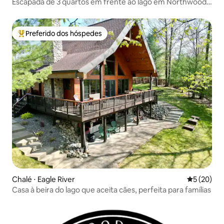
Escapada de 3 quartos em frente ao lago em Northwood
Chateau 1
Preferido dos hóspedes
Entre os melhores preferidos dos hóspedes
Chalé ⋅ Eagle River
5 de uma a
5 (20)
Casa à beira do lago que aceita cães, perfeita para famílias