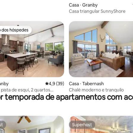
Casa ⋅ Granby
Casa triangular SunnyShore
o dos hóspedes
o dos hóspedes
média de 5, 47 avaliações
anby
4,9 de uma avaliação média de 5, 39 avalia
4,9 (39)
Casa ⋅ Tabernash
pista de esqui, 2 quartos
Chalé moderno e tranquilo
or temporada de apartamentos com ace
s, banheira de hidromassagem,
st
Superhost
st
Superhost