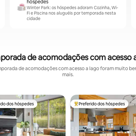
hóspedes
Winter Park: os hóspedes adoram Cozinha, Wi-
Fi e Piscina nos aluguéis por temporada nesta
cidade
emporada de acomodações com acesso a
mporada de acomodações com acesso a lago foram muito bem a
mais.
rido dos hóspedes
Preferido dos hóspedes
 melhores preferidos dos hóspedes
Entre os melhores preferidos d