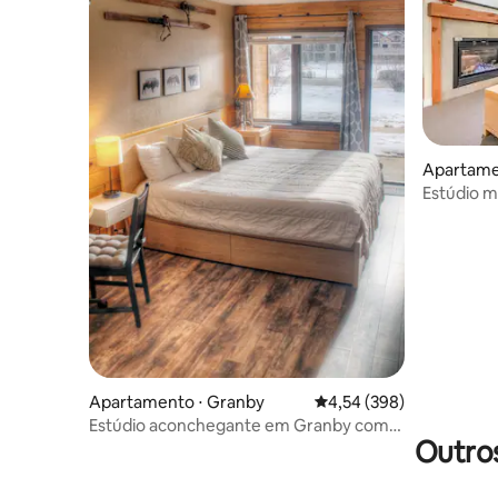
Apartamen
Estúdio m
acesso c
Apartamento ⋅ Granby
4,54 de uma avaliação m
4,54 (398)
Estúdio aconchegante em Granby com
Outros
vista para as Montanhas Rochosas