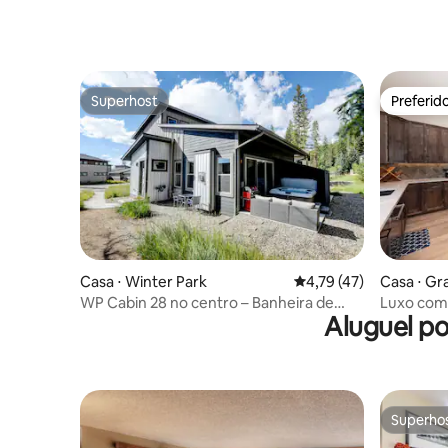
Superhost
Preferid
Superhost
Preferid
Casa ⋅ Winter Park
4,79 de uma avaliação 
4,79 (47)
Casa ⋅ Gr
WP Cabin 28 no centro – Banheira de
Luxo com 
Aluguel p
hidromassagem – Vistas – Beliches
familiare
vistas
Superho
Superho