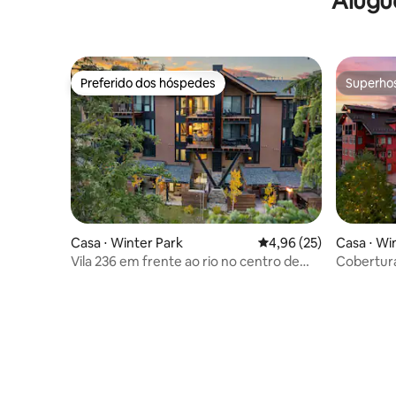
Alugu
@BookTraverse
Preferido dos hóspedes
Superho
Preferido dos hóspedes
Superho
Casa ⋅ Winter Park
4,96 de uma avaliação 
4,96 (25)
Casa ⋅ Wi
Vila 236 em frente ao rio no centro de
Cobertura
WP I Banheira de hidromassagem I Vista
pistas de
hidromas