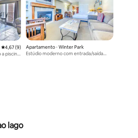
Apartamento ⋅ Winter Park
4,67 de uma avaliação média de 5, 9 avaliações
4,67 (9)
Estúdio moderno com entrada/saída
a piscina,
para esquis e acesso a banheira de
ki
hidromassagem
ao lago