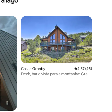
a lago
ções
Casa ⋅ Granby
4,57 de uma avaliação
4,57 (46)
Deck, bar e vista para a montanha: Grand
Granby Retreat!