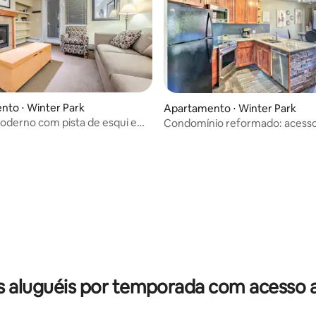
to ⋅ Winter Park
Apartamento ⋅ Winter Park
oderno com pista de esqui e
Condomínio reformado: acesso 
onveniente
banheira de hidromassagem e s
édia de 5, 398 avaliações
 aluguéis por temporada com acesso 