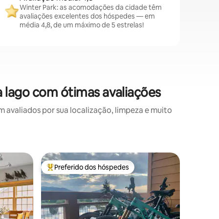
Winter Park: as acomodações da cidade têm
avaliações excelentes dos hóspedes — em
média 4,8, de um máximo de 5 estrelas!
 lago com ótimas avaliações
valiados por sua localização, limpeza e muito
Cabana ⋅
Preferido dos hóspedes
Preferi
os hóspedes
Entre os melhores preferidos dos hóspedes
Preferi
Chalé no 
montanh
Esta enc
recentem
beira do Lago G
360 grau