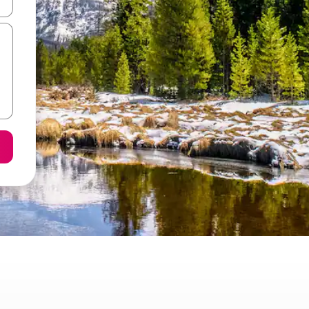
ore-os usando as seta para cima e para baixo do teclado ou tocando e