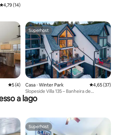
4,79 de uma avaliação média de 5, 14 avaliações
4,79 (14)
Superhost
Superhost
ções
5 de uma avaliação média de 5, 4 avaliações
5 (4)
Casa ⋅ Winter Park
4,65 de uma avaliação
4,65 (37)
Slopeside Villa 135 – Banheira de
sso a lago
hidromassagem – Vistas – Beliches
Superhost
Superhost