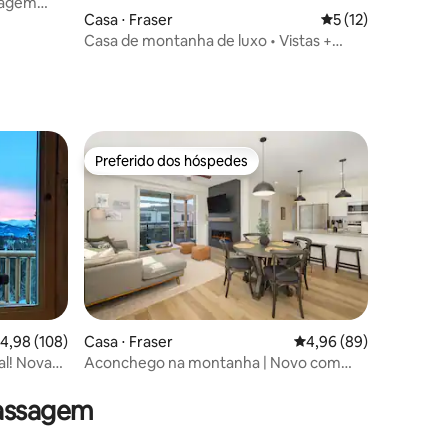
sagem
Casa ⋅ Fraser
5 de uma avaliação
5 (12)
ina para
Casa de montanha de luxo • Vistas +
banheira de hidromassagem
ções
Preferido dos hóspedes
os hóspedes
Preferido dos hóspedes
ções
,98 de uma avaliação média de 5, 108 avaliações
4,98 (108)
Casa ⋅ Fraser
4,96 de uma avaliação 
4,96 (89)
al! Nova
Aconchego na montanha | Novo com
 de
banheira de hidromassagem
massagem