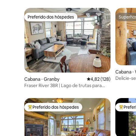
Preferido dos hóspedes
Superho
Preferido dos hóspedes
Superho
Cabana ⋅ 
Delicie-se
Cabana ⋅ Granby
4,82 de uma avaliação m
4,82 (128)
Banheira
Fraser River 3BR | Lago de trutas para
crianças | Winter Park
Preferido dos hóspedes
Prefe
Entre os melhores preferidos dos hóspedes
Entre os