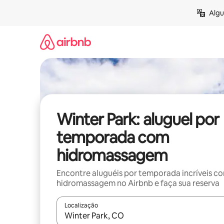
Pular
Algu
para
o
conteúdo
Winter Park: aluguel por
temporada com
hidromassagem
Encontre aluguéis por temporada incríveis c
hidromassagem no Airbnb e faça sua reserva
Localização
Quando os resultados estiverem disponíveis, expl