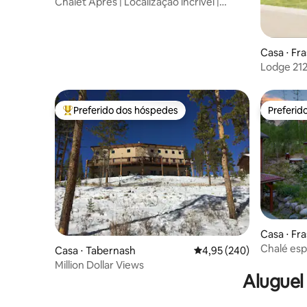
Chalet Apres | Localização incrível |
Banheira de hidromassagem e sauna
Casa ⋅ Fr
Lodge 212
luxo + ba
Preferido dos hóspedes
Preferid
Entre os melhores preferidos dos hóspedes
Preferid
Casa ⋅ Fr
Chalé espa
Casa ⋅ Tabernash
4,95 de uma avaliação m
4,95 (240)
Banheira 
Million Dollar Views
Aluguel