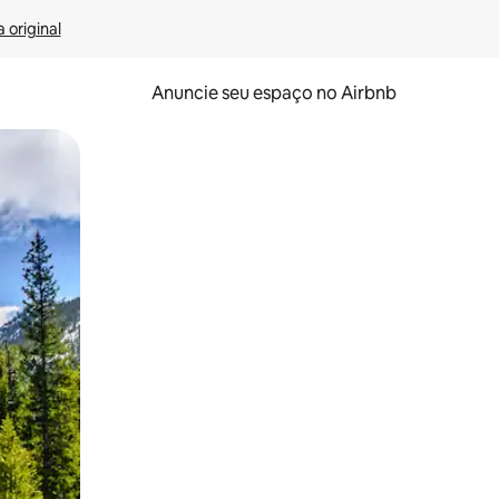
 original
Anuncie seu espaço no Airbnb
 deslizando o dedo na tela.