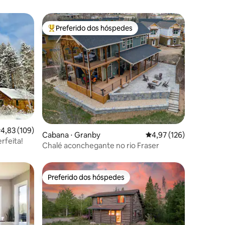
Preferido dos hóspedes
Entre os melhores preferidos dos hóspedes
ções
,83 de uma avaliação média de 5, 109 avaliações
4,83 (109)
Cabana ⋅ Granby
4,97 de uma avaliação 
4,97 (126)
rfeita!
Chalé aconchegante no rio Fraser
Preferido dos hóspedes
Preferido dos hóspedes