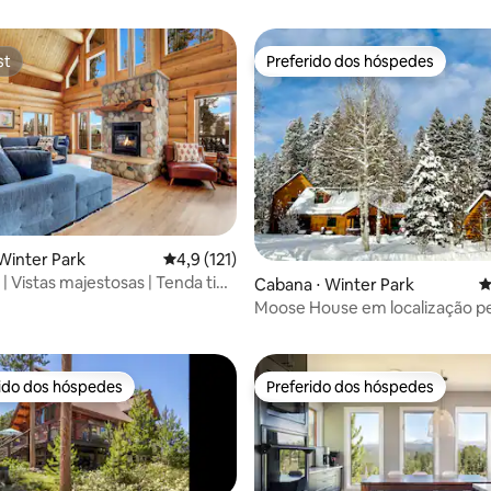
st
Preferido dos hóspedes
st
Preferido dos hóspedes
Winter Park
4,9 de uma avaliação média de 5, 121 avalia
4,9 (121)
 | Vistas majestosas | Tenda tipi |
Cabana ⋅ Winter Park
4
édia de 5, 128 avaliações
 de hidromassagem e sauna
Moose House em localização pe
rido dos hóspedes
Preferido dos hóspedes
 melhores preferidos dos hóspedes
Preferido dos hóspedes