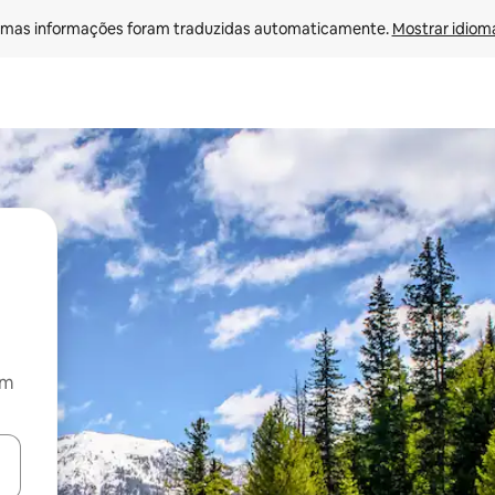
mas informações foram traduzidas automaticamente. 
Mostrar idioma
om
ore-os usando as seta para cima e para baixo do teclado ou tocando e