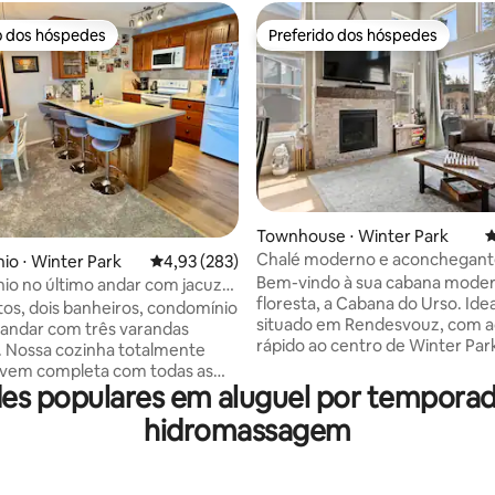
o dos hóspedes
Preferido dos hóspedes
o dos hóspedes
Preferido dos hóspedes
édia de 5, 174 avaliações
Townhouse ⋅ Winter Park
4
Chalé moderno e aconchegan
o ⋅ Winter Park
4,93 de uma avaliação média de 5, 283 avalia
4,93 (283)
banheira de hidromassagem a 
Bem-vindo à sua cabana moder
o no último andar com jacuzzi
minutos da área de esqui
floresta, a Cabana do Urso. Id
rte gratuito
tos, dois banheiros, condomínio
situado em Rendesvouz, com 
 andar com três varandas
rápido ao centro de Winter Par
s. Nossa cozinha totalmente
esqui de Winter Park (transpor
 vem completa com todas as
gratuito) e quilômetros de tril
des populares em aluguel por tempor
es de que você precisa para
equipado com acabamentos de 
uas refeições favoritas, e nós
hidromassagem
qualidade e uma banheira de
s produtos de higiene pessoal
hidromassagem! Acabamentos
ia para sua conveniência. 15
incluem uma lareira de pedra (g
 pé dos principais bares e
de madeira de lei de tábuas larg