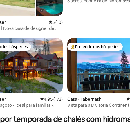
5 acres, banheira de hidromas
com vista para a montanha, col
trenó!
aser
5 de uma avaliação média de 5, 10 avalia
5 (10)
 | Nova casa de designer de
nheira de hidromassagem
o dos hóspedes
Preferido dos hóspedes
o dos hóspedes
Entre os melhores preferidos d
aser
4,95 de uma avaliação média de 5, 173 avalia
4,95 (173)
Casa ⋅ Tabernash
4
çoso • Ideal para famílias •
Vista para a Divisória Continent
édia de 5, 240 avaliações
de hidromassagem • Vistas
casa de madeira com banheira
hidromassagem!
 por temporada de chalés com hidro