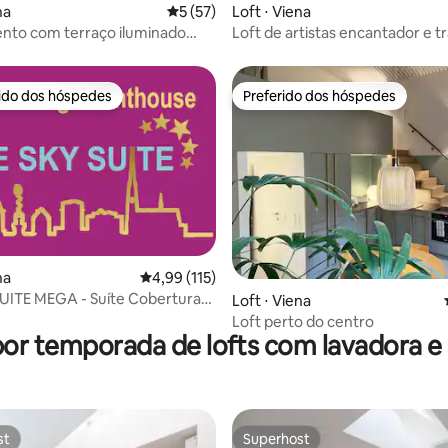
na
5 de uma avaliação média de 5, 57 avalia
5 (57)
Loft ⋅ Viena
nto com terraço iluminado
Loft de artistas encantador e t
 panorâmica
rido dos hóspedes
Preferido dos hóspedes
 melhores preferidos dos hóspedes
Preferido dos hóspedes
na
4,99 de uma avaliação média de 5, 115 avalia
4,99 (115)
UITE MEGA - Suíte Cobertura
édia de 5, 177 avaliações
Loft ⋅ Viena
Loft perto do centro
por temporada de lofts com lavadora e
st
Superhost
st
Superhost