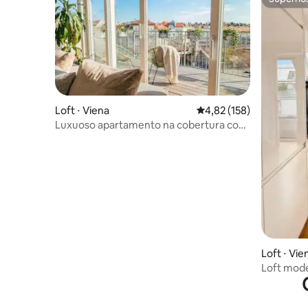
Superho
Loft ⋅ Viena
4,82 de uma avaliação m
4,82 (158)
Luxuoso apartamento na cobertura com
vista para a cidade, StayOver
Loft ⋅ Vie
Loft mode