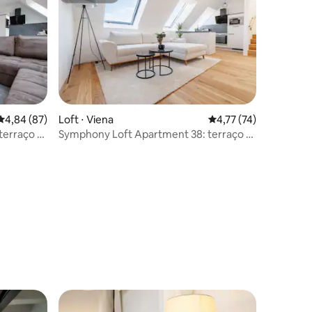
ções
4,84 de uma avaliação média de 5, 87 avaliações
4,84 (87)
Loft ⋅ Viena
4,77 de uma avaliação
4,77 (74)
terraço e
Symphony Loft Apartment 38: terraço e
churrasqueira