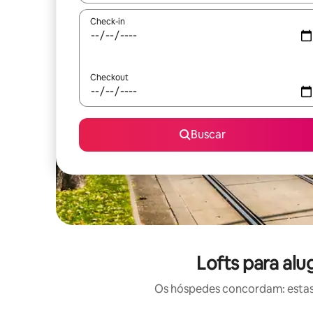
Check-in
Checkout
Buscar
Lofts para alu
Os hóspedes concordam: estas