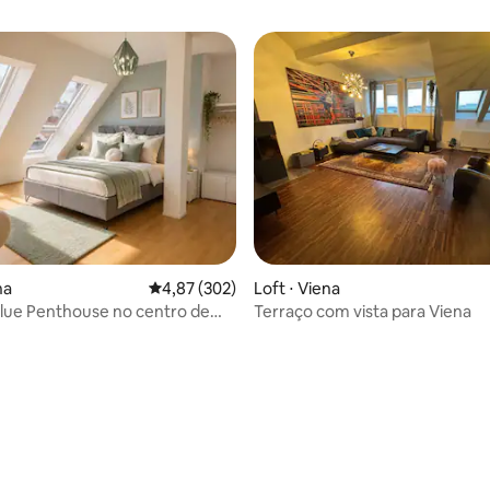
média de 5, 84 avaliações
na
4,87 de uma avaliação média de 5, 302 avalia
4,87 (302)
Loft ⋅ Viena
lue Penthouse no centro de
Terraço com vista para Viena
G28