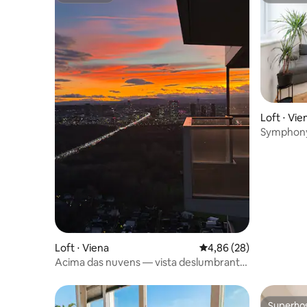
Loft ⋅ Vie
Symphony 
grelha
Loft ⋅ Viena
4,86 de uma avaliação 
4,86 (28)
Acima das nuvens — vista deslumbrante
do Danúbio
Superho