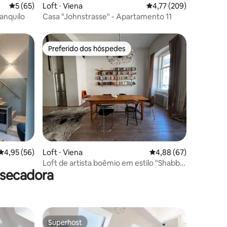
ções
5 de uma avaliação média de 5, 65 avaliações
5 (65)
Loft ⋅ Viena
4,77 de uma avaliação 
4,77 (209)
ranquilo
Casa "Johnstrasse" - Apartamento 11
Preferido dos hóspedes
Preferido dos hóspedes
ções
4,95 de uma avaliação média de 5, 56 avaliações
4,95 (56)
Loft ⋅ Viena
4,88 de uma avaliação
4,88 (67)
Loft de artista boêmio em estilo "Shabby
 secadora
Chic"
Superhost
Superhost