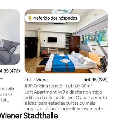
Loft ⋅ Vi
Preferido dos hóspedes
Preferi
os hóspedes
Entre os melhores preferidos dos hóspedes
Preferi
Vista pan
lado do c
Bem-vind
cidade! 
130 m² fo
estilo, c
quartos 
passagem
generosa 
ções
m². Desf
,89 de uma avaliação média de 5, 476 avaliações
4,89 (476)
do Riese
partir do
Loft ⋅ Viena
4,95 de uma avaliação 
4,95 (285)
Quer voc
#9R Oficina do avô - Loft de 80m²
ma vila
explorand
Loft Apartment Nr9 à direita no antigo
s mais
uma esca
edifício da oficina do avô. O apartamento
foi
cidade.
é ideal para estadias curtas ou mais
, não há
longas, está localizado silenciosamente
r. Você
Wiener Stadthalle
na parte de trás do pátio do
a com
Gründerzeithaus em Westbahnstrasse.
 a partir
Vida excepcional para até 2 pessoas.
e casal
Brilho industrial a partir de então