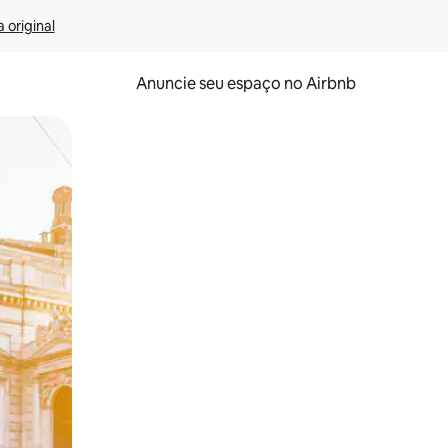
 original
Anuncie seu espaço no Airbnb
 deslizando o dedo na tela.