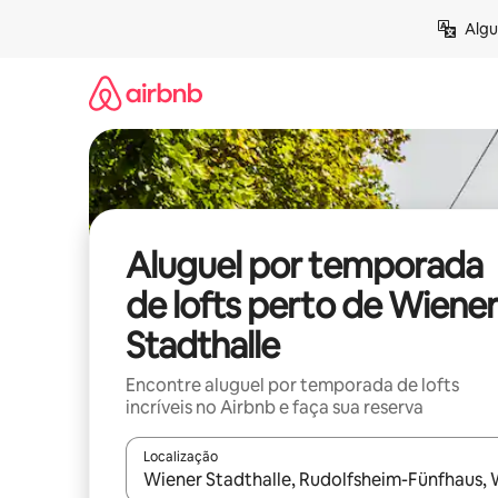
Pular
Algu
para
o
conteúdo
Aluguel por temporada
de lofts perto de Wiener
Stadthalle
Encontre aluguel por temporada de lofts
incríveis no Airbnb e faça sua reserva
Localização
Quando os resultados estiverem disponíveis, expl