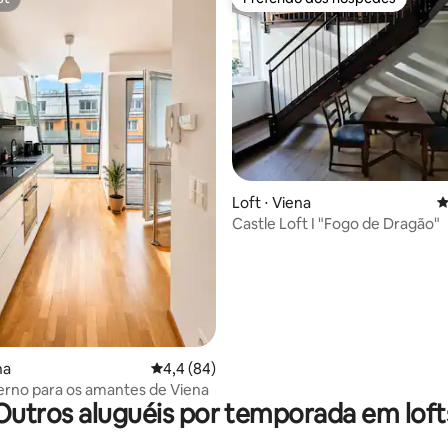
st
Preferido dos hóspedes
édia de 5, 158 avaliações
Loft ⋅ Viena
4
Castle Loft I "Fogo de Dragão"
na
4,4 de uma avaliação média de 5, 84 avalia
4,4 (84)
rno para os amantes de Viena
Outros aluguéis por temporada em loft