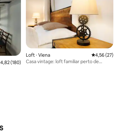
Loft ⋅ Viena
4,56 de uma avaliação
4,56 (27)
Casa vintage: loft familiar perto de
,82 de uma avaliação média de 5, 180 avaliações
4,82 (180)
Schönbrunn
ções
s