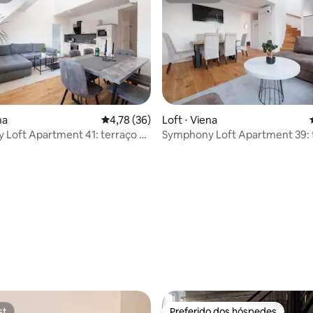
na
4,78 de uma avaliação média de 5, 36 avalia
4,78 (36)
Loft ⋅ Viena
Loft Apartment 41: terraço e
Symphony Loft Apartment 39: 
grelha
média de 5, 28 avaliações
st
Preferido dos hóspedes