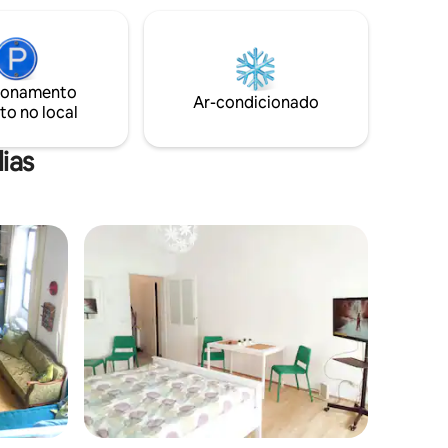
versível
combinado com interiores modernos.
Cúpulas leves com muita luz de cima
tação de
(podem ser escurecidas) e vista
até o
desobstruída do céu. Localização
.
ionamento
habitável, provavelmente única no 7º
Ar-condicionado
to no local
distrito de Viena!
ias
os hóspedes