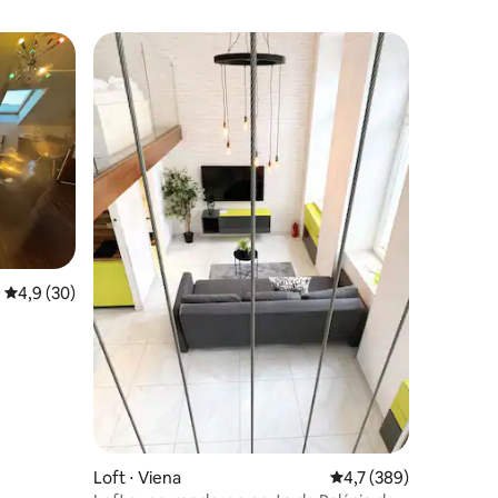
ções
4,9 de uma avaliação média de 5, 30 avaliações
4,9 (30)
Loft ⋅ Viena
4,7 de uma avaliação 
4,7 (389)