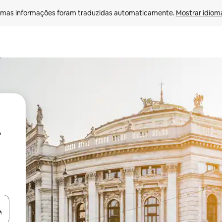
mas informações foram traduzidas automaticamente. 
Mostrar idioma
ore-os usando as seta para cima e para baixo do teclado ou tocando e