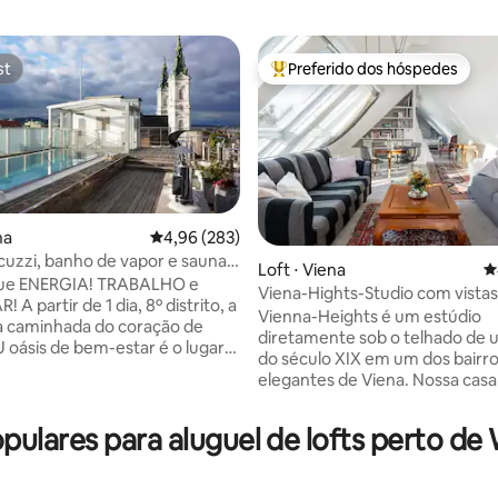
st
Preferido dos hóspedes
st
Entre os melhores preferidos d
na
4,96 de uma avaliação média de 5, 283 avalia
4,96 (283)
acuzzi, banho de vapor e sauna!
édia de 5, 183 avaliações
Loft ⋅ Viena
4
ra o seu descanso
ue ENERGIA! TRABALHO e
Viena-Hights-Studio com vistas
 A partir de 1 dia, 8º distrito, a
deslumbrantes de Viena
Vienna-Heights é um estúdio
a caminhada do coração de
diretamente sob o telhado de u
U oásis de bem-estar é o lugar
do século XIX em um dos bairro
, especialmente AGORA! home-
elegantes de Viena. Nossa casa 
 Inundado de luz, com terraço
construída em 1897 e, portanto
 incluindo piscina PRIVATIVA,
ELEVADOR. Situa-se no 3º anda
pa com sauna & Co., elegante
lares para aluguel de lofts perto de 
será recompensado pela subid
star extravagante e cozinha
uma vista maravilhosa da cidade
A coisa certa para solteiros,
do terraço e do quarto. Cama d
essoas de negócios, em uma