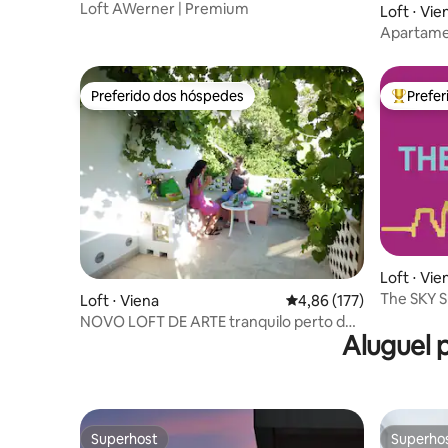
Loft AWerner | Premium
Loft ⋅ Vie
Apartame
com vista
Preferido dos hóspedes
Prefe
Preferido dos hóspedes
Entre os
Loft ⋅ Vie
The SKY S
Loft ⋅ Viena
4,86 de uma avaliação m
4,86 (177)
em Viena
NOVO LOFT DE ARTE tranquilo perto do
Aluguel 
Danúbio
Superhost
Superho
Superhost
Superho