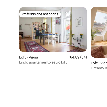
Preferido dos hóspedes
Preferido dos hóspedes
Loft ⋅ Viena
4,89 de uma avaliação 
4,89 (84)
Lindo apartamento estilo loft
Loft ⋅ Vie
Dreamy B
Viena | H